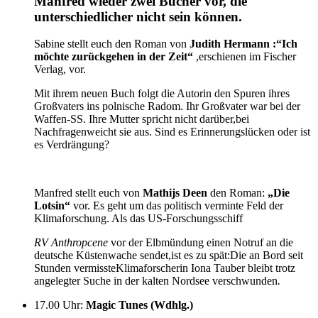
Manfred wieder zwei Bücher vor, die
unterschiedlicher nicht sein können.
Sabine stellt euch den Roman von
Judith Hermann :“Ich
möchte zurückgehen in der Zeit
“
,erschienen im Fischer
Verlag, vor.
Mit ihrem neuen Buch folgt die Autorin den Spuren ihres
Großvaters ins polnische Radom. Ihr Großvater war bei der
Waffen-SS. Ihre Mutter spricht nicht darüber,bei
Nachfragenweicht sie aus. Sind es Erinnerungslücken oder ist
es Verdrängung?
Manfred stellt euch von
Mathijs Deen
den Roman:
„Die
Lotsin“
vor. Es geht um das politisch verminte Feld der
Klimaforschung. Als das US-Forschungsschiff
RV Anthropcene
vor der Elbmündung einen Notruf an die
deutsche Küstenwache sendet,ist es zu spät:Die an Bord seit
Stunden vermissteKlimaforscherin Iona Tauber bleibt trotz
angelegter Suche in der kalten Nordsee verschwunden
.
17.00 Uhr
:
Magic Tunes (Wdhlg.)