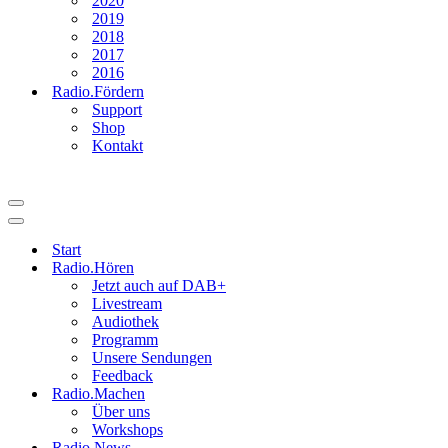
2020
2019
2018
2017
2016
Radio.Fördern
Support
Shop
Kontakt
Navigationsmenü
Navigationsmenü
Start
Radio.Hören
Jetzt auch auf DAB+
Livestream
Audiothek
Programm
Unsere Sendungen
Feedback
Radio.Machen
Über uns
Workshops
Radio.News