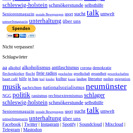
schleswig-holstein
schmökerstunde
selbsthilfe
talk
sucht
umwelt
Seniorenmagazin
sport
soziale Bewegungen
unterhaltung
über uns
umweltmagazin
Nicht verpassen!
Schlagwörter
aa
alkoholismus
antifaschismus
demokratie
alkohol
corona
freie radios
fleckenkieker
flucht
geschichte
gesellschaft
gesundheit
gewerkschaften
ig bau
kultur
literatur
haart café
hilfe
migration
landtag
kinder
medien
kiel
kunst
neumünster
musik
nationalsozialismus
nachrichten
politik
schlager
rechtsextremismus
NGG
rassismus
schleswig-holstein
schmökerstunde
selbsthilfe
talk
sucht
umwelt
Seniorenmagazin
sport
soziale Bewegungen
unterhaltung
über uns
umweltmagazin
Facebook
|
Twitter
|
Instagram
|
Spotify
|
Soundcloud
|
Mixcloud
|
Telegram
|
Mastodon