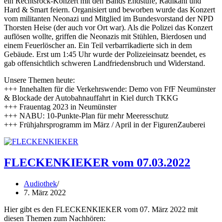
ein Rechtsrock-Konzert mit den Bands Endstufe, Radikahl und
Hard & Smart feiern. Organisiert und beworben wurde das Konzert
vom militanten Neonazi und Mitglied im Bundesvorstand der NPD
Thorsten Heise (der auch vor Ort war). Als die Polizei das Konzert
auflösen wollte, griffen die Neonazis mit Stühlen, Bierdosen und
einem Feuerlöscher an. Ein Teil verbarrikadierte sich in dem
Gebäude. Erst um 1:45 Uhr wurde der Polizeieinsatz beendet, es
gab offensichtlich schweren Landfriedensbruch und Widerstand.
Unsere Themen heute:
+++ Innehalten für die Verkehrswende: Demo von FfF Neumünster
& Blockade der Autobahnauffahrt in Kiel durch TKKG
+++ Frauentag 2023 in Neumünster
+++ NABU: 10-Punkte-Plan für mehr Meeresschutz
+++ Frühjahrsprogramm im März / April in der FigurenZauberei
FLECKENKIEKER vom 07.03.2022
Audiothek
7. März 2022
Hier gibt es den FLECKENKIEKER vom 07. März 2022 mit
diesen Themen zum Nachhören: