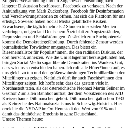
Mitgliederversammlung und im Zuge dessen einstimmig nach
längerer Diskussion beschlossen, Facebook zu verlassen. Nach der
Ankündigung von Mark Zuckerberg, Facebook für Desinformation
und Verschwörungstheorien zu öffnen, hat sich die Plattform für uns
erledigt. Sowieso haben Social Media gefährliche Risiken.
Erwachsene, die täglich mehr als 2 Stunden in sozialen Medien
verbringen, neigen laut Deutschem Ärzteblatt zu Angstzuständen,
Depressionen und Schlafstörungen. Zusätzlich zum Suchtpotenzial
kommt die Demokratiegefährdung. Durch fehlende Zensur werden
journalistische Torwächter umgangen. Das bietet ein
Rieseneinfallstor für Populist*innen, die den radikalen Diskurs, der
dort herrscht, anheizen. Wie die Uni Klagenfurt herausgefunden hat,
bringen Social Media sogar liberale Demokratien ins Wanken. Gut,
dass wir uns so entschieden haben. Ich rufe alle Hörer*innen auf, es
uns gleich zu tun und den größenwahnsinngen Techmilliardären den
Mittelfinger zu zeigen. Natürlich dürft ihr auch Faschist*innen den
Mittelfinger zeigen. Ich hoffe sehr, dass das gestern viele in
Nordhastedt taten, als der österreichische Neonazi Martin Sellner im
Gasthof Zum alten Bahnhof auftrat, der dem Vorsitzenden des AfD-
Kreisverbands Dithmarschen gehört. Dithmarschen galt schon 1933
als Keimzelle des Nationalsozialismus in Schleswig-Holstein. Hier
erreichte die NSDAP im Ort Hennstedt den Wert von 91% und
damit das dritthöchste Ergebnis in ganz Deutschland.
Unsere Themen heute: