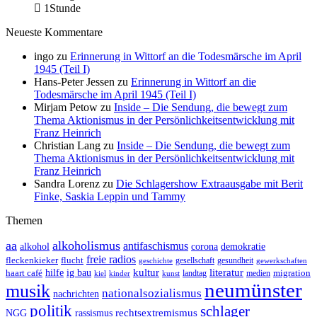
1Stunde
Neueste Kommentare
ingo
zu
Erinnerung in Wittorf an die Todesmärsche im April
1945 (Teil I)
Hans-Peter Jessen
zu
Erinnerung in Wittorf an die
Todesmärsche im April 1945 (Teil I)
Mirjam Petow
zu
Inside – Die Sendung, die bewegt zum
Thema Aktionismus in der Persönlichkeitsentwicklung mit
Franz Heinrich
Christian Lang
zu
Inside – Die Sendung, die bewegt zum
Thema Aktionismus in der Persönlichkeitsentwicklung mit
Franz Heinrich
Sandra Lorenz
zu
Die Schlagershow Extraausgabe mit Berit
Finke, Saskia Leppin und Tammy
Themen
aa
alkoholismus
antifaschismus
demokratie
alkohol
corona
freie radios
fleckenkieker
flucht
geschichte
gesellschaft
gesundheit
gewerkschaften
ig bau
kultur
literatur
haart café
hilfe
migration
landtag
kinder
medien
kiel
kunst
neumünster
musik
nationalsozialismus
nachrichten
politik
schlager
rechtsextremismus
NGG
rassismus