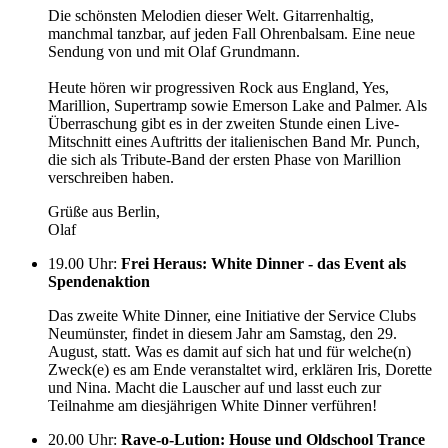
Die schönsten Melodien dieser Welt. Gitarrenhaltig,
manchmal tanzbar, auf jeden Fall Ohrenbalsam. Eine neue
Sendung von und mit Olaf Grundmann.
Heute hören wir progressiven Rock aus England, Yes,
Marillion, Supertramp sowie Emerson Lake and Palmer. Als
Überraschung gibt es in der zweiten Stunde einen Live-
Mitschnitt eines Auftritts der italienischen Band Mr. Punch,
die sich als Tribute-Band der ersten Phase von Marillion
verschreiben haben.
Grüße aus Berlin,
Olaf
19.00 Uhr
:
Frei Heraus: White Dinner - das Event als
Spendenaktion
Das zweite White Dinner, eine Initiative der Service Clubs
Neumünster, findet in diesem Jahr am Samstag, den 29.
August, statt. Was es damit auf sich hat und für welche(n)
Zweck(e) es am Ende veranstaltet wird, erklären Iris, Dorette
und Nina. Macht die Lauscher auf und lasst euch zur
Teilnahme am diesjährigen White Dinner verführen!
20.00 Uhr
:
Rave-o-Lution: House und Oldschool Trance