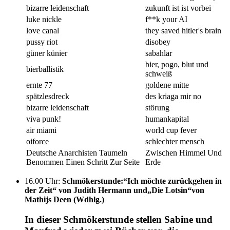
bizarre leidenschaft
zukunft ist ist vorbei
luke nickle
f**k your AI
love canal
they saved hitler's brain
pussy riot
disobey
güner künier
sabahlar
bier, pogo, blut und
bierballistik
schweiß
ernte 77
goldene mitte
spätzlesdreck
des kriaga mir no
bizarre leidenschaft
störung
viva punk!
humankapital
air miami
world cup fever
oiforce
schlechter mensch
Deutsche Anarchisten Taumeln
Zwischen Himmel Und
Benommen Einen Schritt Zur Seite
Erde
16.00 Uhr
:
Schmökerstunde:“Ich möchte zurückgehen in
der Zeit“ von Judith Hermann und„Die Lotsin“von
Mathijs Deen (Wdhlg.)
In dieser Schmökerstunde stellen Sabine und