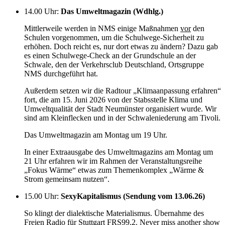
14.00 Uhr
:
Das Umweltmagazin (Wdhlg.)
Mittlerweile werden in NMS einige Maßnahmen
vor
den
Schulen vorgenommen, um die Schulwege-Sicherheit zu
erhöhen. Doch reicht es, nur dort etwas zu ändern? Dazu gab
es einen Schulwege-Check an der Grundschule an der
Schwale, den der Verkehrsclub Deutschland, Ortsgruppe
NMS durchgeführt hat.
Außerdem setzen wir die Radtour „Klimaanpassung erfahren“
fort, die am 15. Juni 2026 von der Stabsstelle Klima und
Umweltqualität der Stadt Neumünster organisiert wurde. Wir
sind am Kleinflecken und in der Schwaleniederung am Tivoli.
Das Umweltmagazin am Montag um 19 Uhr.
In einer Extraausgabe des Umweltmagazins am Montag um
21 Uhr erfahren wir im Rahmen der Veranstaltungsreihe
„Fokus Wärme“ etwas zum Themenkomplex „Wärme &
Strom gemeinsam nutzen“.
15.00 Uhr
:
SexyKapitalismus (Sendung vom 13.06.26)
So klingt der dialektische Materialismus. Übernahme des
Freien Radio für Stuttgart FRS99.2. Never miss another show