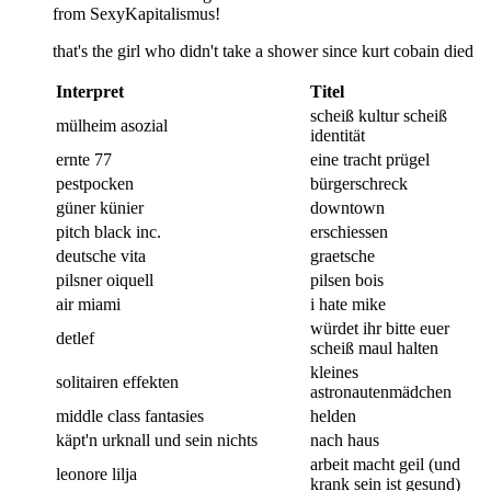
from SexyKapitalismus!
that's the girl who didn't take a shower since kurt cobain died
Interpret
Titel
scheiß kultur scheiß
mülheim asozial
identität
ernte 77
eine tracht prügel
pestpocken
bürgerschreck
güner künier
downtown
pitch black inc.
erschiessen
deutsche vita
graetsche
pilsner oiquell
pilsen bois
air miami
i hate mike
würdet ihr bitte euer
detlef
scheiß maul halten
kleines
solitairen effekten
astronautenmädchen
middle class fantasies
helden
käpt'n urknall und sein nichts
nach haus
arbeit macht geil (und
leonore lilja
krank sein ist gesund)