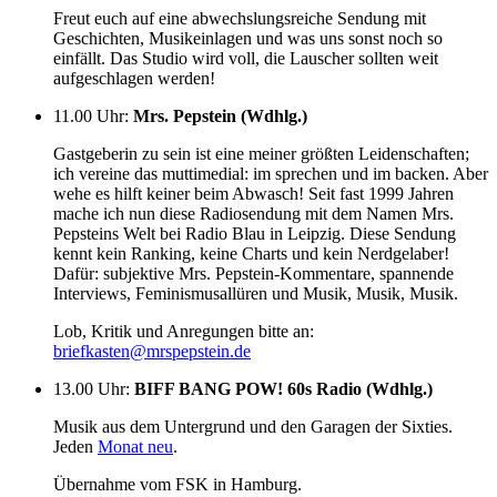
Freut euch auf eine abwechslungsreiche Sendung mit
Geschichten, Musikeinlagen und was uns sonst noch so
einfällt. Das Studio wird voll, die Lauscher sollten weit
aufgeschlagen werden!
11.00 Uhr
:
Mrs. Pepstein (Wdhlg.)
Gastgeberin zu sein ist eine meiner größten Leidenschaften;
ich vereine das muttimedial: im sprechen und im backen. Aber
wehe es hilft keiner beim Abwasch! Seit fast 1999 Jahren
mache ich nun diese Radiosendung mit dem Namen Mrs.
Pepsteins Welt bei Radio Blau in Leipzig. Diese Sendung
kennt kein Ranking, keine Charts und kein Nerdgelaber!
Dafür: subjektive Mrs. Pepstein-Kommentare, spannende
Interviews, Feminismusallüren und Musik, Musik, Musik.
Lob, Kritik und Anregungen bitte an:
briefkasten@mrspepstein.de
13.00 Uhr
:
BIFF BANG POW! 60s Radio (Wdhlg.)
Musik aus dem Untergrund und den Garagen der Sixties.
Jeden
Monat neu
.
Übernahme vom FSK in Hamburg.