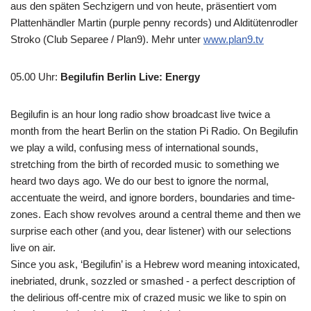
aus den späten Sechzigern und von heute, präsentiert vom
Plattenhändler Martin (purple penny records) und Alditütenrodler
Stroko (Club Separee / Plan9). Mehr unter
www.plan9.tv
05.00 Uhr
:
Begilufin Berlin Live: Energy
Begilufin is an hour long radio show broadcast live twice a
month from the heart Berlin on the station Pi Radio. On Begilufin
we play a wild, confusing mess of international sounds,
stretching from the birth of recorded music to something we
heard two days ago. We do our best to ignore the normal,
accentuate the weird, and ignore borders, boundaries and time-
zones. Each show revolves around a central theme and then we
surprise each other (and you, dear listener) with our selections
live on air.
Since you ask, ‘Begilufin’ is a Hebrew word meaning intoxicated,
inebriated, drunk, sozzled or smashed - a perfect description of
the delirious off-centre mix of crazed music we like to spin on