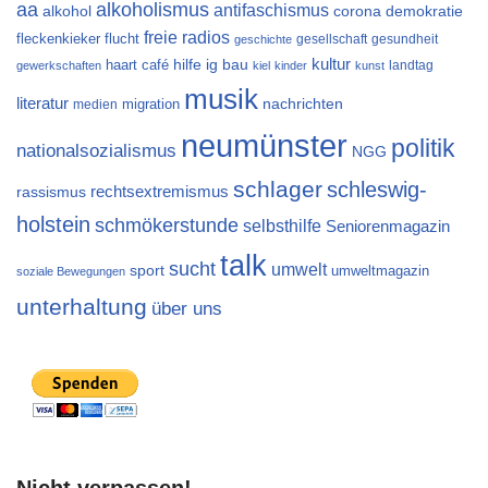
aa
alkoholismus
antifaschismus
alkohol
demokratie
corona
freie radios
flucht
fleckenkieker
gesellschaft
gesundheit
geschichte
kultur
ig bau
haart café
hilfe
landtag
gewerkschaften
kiel
kinder
kunst
musik
literatur
migration
nachrichten
medien
neumünster
politik
nationalsozialismus
NGG
schlager
schleswig-
rechtsextremismus
rassismus
holstein
schmökerstunde
selbsthilfe
Seniorenmagazin
talk
sucht
umwelt
sport
umweltmagazin
soziale Bewegungen
unterhaltung
über uns