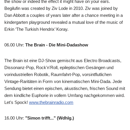
the show or indeed the effect it might have on your ears.
Begilufin was created by Ziv Lode in 2010. Ziv was joined by
Dan Abbott a couples of years later after a chance meeting in a
kindergarten playground revealed a mutual love of the music of
Erkin ‘The Turkish Hendrix’ Koray.
06.00 Uhr
:
The Brain - Die Mini-Dadashow
The Brain ist eine DJ-Show gemischt aus Electro Broadcasts,
Dissonanz-Pop, Rock'n'Roll, epileptischen Gesängen und
vorindustriellen Robotik, Raumfahrt-Pop, vorsintflutlichen
Vintage-Raritäten in Form von kinematischen Mini-Dada. Jede
Sendung bietet einen epischen, akustischen, frischen Sound mit
dem kindliche Euphorie in vollem Umfang nachgekommen wird.
Let's Spock!
www.thebrainradio.com
16.00 Uhr
:
"Simon trifft..." (Wdhlg.)