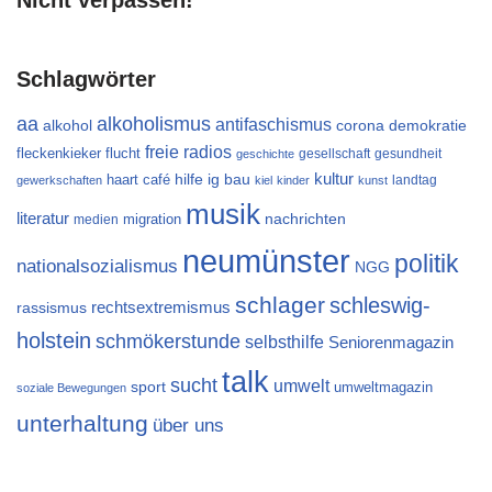
Nicht verpassen!
Schlagwörter
aa
alkoholismus
antifaschismus
alkohol
demokratie
corona
freie radios
flucht
fleckenkieker
gesellschaft
gesundheit
geschichte
kultur
ig bau
haart café
hilfe
landtag
gewerkschaften
kiel
kinder
kunst
musik
literatur
migration
nachrichten
medien
neumünster
politik
nationalsozialismus
NGG
schlager
schleswig-
rechtsextremismus
rassismus
holstein
schmökerstunde
selbsthilfe
Seniorenmagazin
talk
sucht
umwelt
sport
umweltmagazin
soziale Bewegungen
unterhaltung
über uns