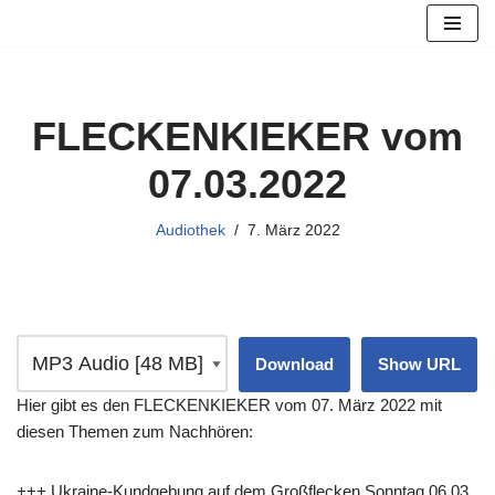
Zum
Inhalt
springen
FLECKENKIEKER vom
07.03.2022
Audiothek
7. März 2022
Download
Show URL
Hier gibt es den FLECKENKIEKER vom 07. März 2022 mit
diesen Themen zum Nachhören:
+++ Ukraine-Kundgebung auf dem Großflecken Sonntag 06.03.,