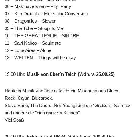
06 – Makthaverskan – Pity_Party
07 – Kim Dracula – Molecular Conversion
08 – Dragonflies – Slower
09 – The Tube – Stoop To Me
10 – THE GREAT LESLIE – SINDRE
11 – Savi Kaboo – Soulmate
12 – Lone Aires – Alone
13 – WELTEN – Things will be okay
19.00 Uhr
:
Musik von über´n Teich (Wdh. v. 25.09.25)
Heute in Musik von über'n Teich: ein Mischung aus Blues,
Rock, Cajun, Bluesrock.
Steve Earle, The Doors, Neil Young sind die "Großen", Sam fox
und andere die "nich ganz so Kleinen".
Viel Spaß
20.00 Uhr
:
Exklusiv auf UKW: Gute Nacht 100,8! Die