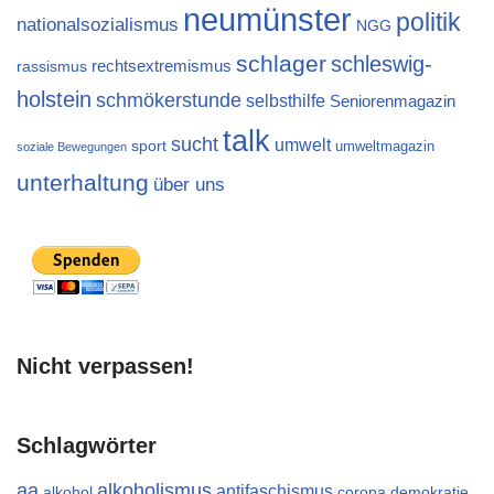
neumünster
politik
nationalsozialismus
NGG
schlager
schleswig-
rechtsextremismus
rassismus
holstein
schmökerstunde
selbsthilfe
Seniorenmagazin
talk
sucht
umwelt
sport
umweltmagazin
soziale Bewegungen
unterhaltung
über uns
Nicht verpassen!
Schlagwörter
aa
alkoholismus
antifaschismus
alkohol
demokratie
corona