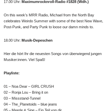
17.00 Uhr
:
Maximumrocknroll-Radio #1828 (Wdh.)
On this week’s MRR Radio, Michael from the North Bay
celebrates Weirdo Summer with some of the best New Wave,
Post-Punk, and Party Punk to loose our damn minds to.
18.00 Uhr
:
Musik-Depeschen
Hier die hört Ihr die neuesten Songs von überwiegend jungen
Musiker:innen. Viel Spaß!
Playliste:
01 – Noa Dear – GIRL CRUSH
02 – Ronja Lou – Bring it on
03 – Missstand-Tunnel
04 – The_Planetoids – blue jeans
05 – Meerle & Sine – Ein Teil von dir