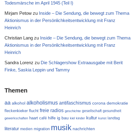
Todesmärsche im April 1945 (Teil I)
Mirjam Petow
zu
Inside – Die Sendung, die bewegt zum Thema
Aktionismus in der Persönlichkeitsentwicklung mit Franz
Heinrich
Christian Lang
zu
Inside – Die Sendung, die bewegt zum Thema
Aktionismus in der Persönlichkeitsentwicklung mit Franz
Heinrich
Sandra Lorenz
zu
Die Schlagershow Extraausgabe mit Berit
Finke, Saskia Leppin und Tammy
Themen
aa
alkoholismus
antifaschismus
alkohol
demokratie
corona
freie radios
flucht
fleckenkieker
gesellschaft
gesundheit
geschichte
kultur
ig bau
haart café
hilfe
landtag
gewerkschaften
kiel
kinder
kunst
musik
literatur
migration
nachrichten
medien