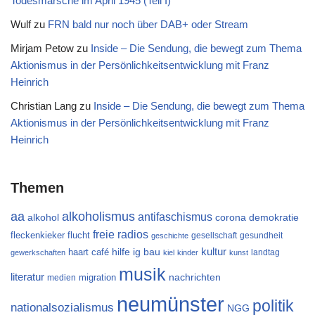
Todesmärsche im April 1945 (Teil I)
Wulf
zu
FRN bald nur noch über DAB+ oder Stream
Mirjam Petow
zu
Inside – Die Sendung, die bewegt zum Thema
Aktionismus in der Persönlichkeitsentwicklung mit Franz
Heinrich
Christian Lang
zu
Inside – Die Sendung, die bewegt zum Thema
Aktionismus in der Persönlichkeitsentwicklung mit Franz
Heinrich
Themen
aa
alkoholismus
antifaschismus
alkohol
demokratie
corona
freie radios
flucht
fleckenkieker
gesellschaft
gesundheit
geschichte
kultur
ig bau
haart café
hilfe
landtag
gewerkschaften
kiel
kinder
kunst
musik
literatur
migration
nachrichten
medien
neumünster
politik
nationalsozialismus
NGG