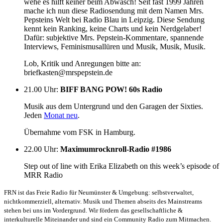
wehe es hilft keiner beim Abwasch! Seit fast 1999 Jahren
mache ich nun diese Radiosendung mit dem Namen Mrs.
Pepsteins Welt bei Radio Blau in Leipzig. Diese Sendung
kennt kein Ranking, keine Charts und kein Nerdgelaber!
Dafür: subjektive Mrs. Pepstein-Kommentare, spannende
Interviews, Feminismusallüren und Musik, Musik, Musik.
Lob, Kritik und Anregungen bitte an:
briefkasten@mrspepstein.de
21.00 Uhr
:
BIFF BANG POW! 60s Radio
Musik aus dem Untergrund und den Garagen der Sixties.
Jeden
Monat neu
.
Übernahme vom FSK in Hamburg.
22.00 Uhr
:
Maximumrocknroll-Radio #1986
Step out of line with Erika Elizabeth on this week’s episode of
MRR Radio
FRN ist das Freie Radio für Neumünster & Umgebung: selbstverwaltet,
nichtkommerziell, alternativ. Musik und Themen abseits des Mainstreams
stehen bei uns im Vordergrund. Wir fördern das gesellschaftliche &
interkulturelle Miteinander und sind ein Community Radio zum Mitmachen.