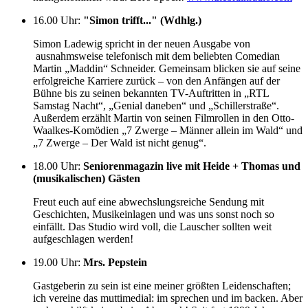
16.00 Uhr
:
"Simon trifft..." (Wdhlg.)
Simon Ladewig spricht in der neuen Ausgabe von
ausnahmsweise telefonisch mit dem beliebten Comedian
Martin „Maddin“ Schneider. Gemeinsam blicken sie auf seine
erfolgreiche Karriere zurück – von den Anfängen auf der
Bühne bis zu seinen bekannten TV-Auftritten in „RTL
Samstag Nacht“, „Genial daneben“ und „Schillerstraße“.
Außerdem erzählt Martin von seinen Filmrollen in den Otto-
Waalkes-Komödien „7 Zwerge – Männer allein im Wald“ und
„7 Zwerge – Der Wald ist nicht genug“.
18.00 Uhr
:
Seniorenmagazin live mit Heide + Thomas und
(musikalischen) Gästen
Freut euch auf eine abwechslungsreiche Sendung mit
Geschichten, Musikeinlagen und was uns sonst noch so
einfällt. Das Studio wird voll, die Lauscher sollten weit
aufgeschlagen werden!
19.00 Uhr
:
Mrs. Pepstein
Gastgeberin zu sein ist eine meiner größten Leidenschaften;
ich vereine das muttimedial: im sprechen und im backen. Aber