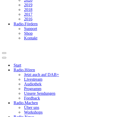
2020
2019
2018
2017
2016
Radio.Fördern
Support
Shop
Kontakt
Navigationsmenü
Navigationsmenü
Start
Radio.Hören
Jetzt auch auf DAB+
Livestream
Audiothek
Programm
Unsere Sendungen
Feedback
Radio.Machen
Über uns
Workshops
Radio.News