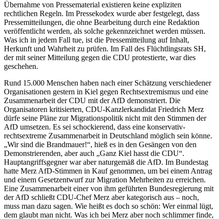
Übernahme von Pressematerial existieren keine expliziten
rechtlichen Regeln. Im Pressekodex wurde aber festgelegt, dass
Pressemitteilungen, die ohne Bearbeitung durch eine Redaktion
veröffentlicht werden, als solche gekennzeichnet werden müssen.
Was ich in jedem Fall tue, ist die Pressemitteilung auf Inhalt,
Herkunft und Wahrheit zu prüfen. Im Fall des Flüchtlingsrats SH,
der mit seiner Mitteilung gegen die CDU protestierte, war dies
geschehen.
Rund 15.000 Menschen haben nach einer Schätzung verschiedener
Organisationen gestern in Kiel gegen Rechtsextremismus und eine
Zusammenarbeit der CDU mit der AfD demonstriert. Die
Organisatoren kritisierten, CDU-Kanzlerkandidat Friedrich Merz
dürfe seine Pläne zur Migrationspolitik nicht mit den Stimmen der
AfD umsetzen. Es sei schockierend, dass eine konservativ-
rechtsextreme Zusammenarbeit in Deutschland möglich sein könne.
„Wir sind die Brandmauer!“, hieß es in den Gesängen von den
Demonstrierenden, aber auch „Ganz Kiel hasst die CDU“.
Hauptangriffsgegner war aber naturgemäß die AfD. Im Bundestag
hatte Merz AfD-Stimmen in Kauf genommen, um bei einem Antrag
und einem Gesetzentwurf zur Migration Mehrheiten zu erreichen.
Eine Zusammenarbeit einer von ihm geführten Bundesregierung mit
der AfD schließt CDU-Chef Merz aber kategorisch aus – noch,
muss man dazu sagen. Wie heißt es doch so schön: Wer einmal lügt,
dem glaubt man nicht. Was ich bei Merz aber noch schlimmer finde,