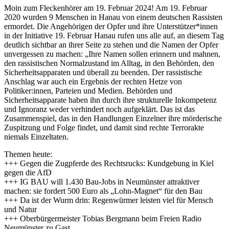
Moin zum Fleckenhörer am 19. Februar 2024! Am 19. Februar
2020 wurden 9 Menschen in Hanau von einem deutschen Rassisten
ermordet. Die Angehörigen der Opfer und ihre Unterstützer*innen
in der Initiative 19. Februar Hanau rufen uns alle auf, an diesem Tag
deutlich sichtbar an ihrer Seite zu stehen und die Namen der Opfer
unvergessen zu machen: „Ihre Namen sollen erinnern und mahnen,
den rassistischen Normalzustand im Alltag, in den Behörden, den
Sicherheitsapparaten und überall zu beenden. Der rassistische
Anschlag war auch ein Ergebnis der rechten Hetze von
Politiker:innen, Parteien und Medien. Behörden und
Sicherheitsapparate haben ihn durch ihre strukturelle Inkompetenz
und Ignoranz weder verhindert noch aufgeklärt. Das ist das
Zusammenspiel, das in den Handlungen Einzelner ihre mörderische
Zuspitzung und Folge findet, und damit sind rechte Terrorakte
niemals Einzeltaten.
Themen heute:
+++ Gegen die Zugpferde des Rechtsrucks: Kundgebung in Kiel
gegen die AfD
+++ IG BAU will 1.430 Bau-Jobs in Neumünster attraktiver
machen: sie fordert 500 Euro als „Lohn-Magnet“ für den Bau
+++ Da ist der Wurm drin: Regenwürmer leisten viel für Mensch
und Natur
+++ Oberbürgermeister Tobias Bergmann beim Freien Radio
Neumünster zu Gast