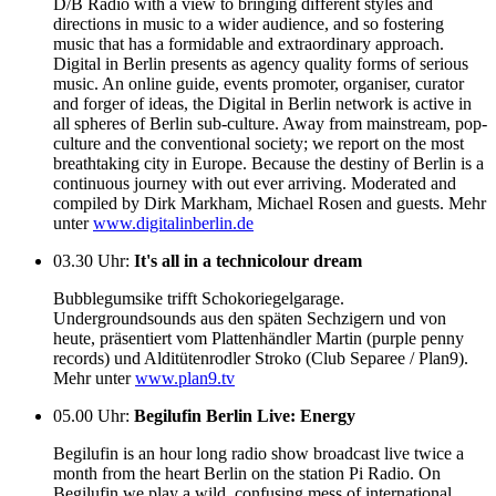
D/B Radio with a view to bringing different styles and
directions in music to a wider audience, and so fostering
music that has a formidable and extraordinary approach.
Digital in Berlin presents as agency quality forms of serious
music. An online guide, events promoter, organiser, curator
and forger of ideas, the Digital in Berlin network is active in
all spheres of Berlin sub-culture. Away from mainstream, pop-
culture and the conventional society; we report on the most
breathtaking city in Europe. Because the destiny of Berlin is a
continuous journey with out ever arriving. Moderated and
compiled by Dirk Markham, Michael Rosen and guests. Mehr
unter
www.digitalinberlin.de
03.30 Uhr
:
It's all in a technicolour dream
Bubblegumsike trifft Schokoriegelgarage.
Undergroundsounds aus den späten Sechzigern und von
heute, präsentiert vom Plattenhändler Martin (purple penny
records) und Alditütenrodler Stroko (Club Separee / Plan9).
Mehr unter
www.plan9.tv
05.00 Uhr
:
Begilufin Berlin Live: Energy
Begilufin is an hour long radio show broadcast live twice a
month from the heart Berlin on the station Pi Radio. On
Begilufin we play a wild, confusing mess of international