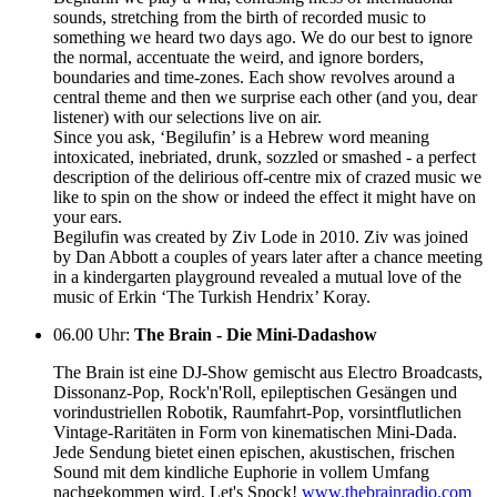
sounds, stretching from the birth of recorded music to
something we heard two days ago. We do our best to ignore
the normal, accentuate the weird, and ignore borders,
boundaries and time-zones. Each show revolves around a
central theme and then we surprise each other (and you, dear
listener) with our selections live on air.
Since you ask, ‘Begilufin’ is a Hebrew word meaning
intoxicated, inebriated, drunk, sozzled or smashed - a perfect
description of the delirious off-centre mix of crazed music we
like to spin on the show or indeed the effect it might have on
your ears.
Begilufin was created by Ziv Lode in 2010. Ziv was joined
by Dan Abbott a couples of years later after a chance meeting
in a kindergarten playground revealed a mutual love of the
music of Erkin ‘The Turkish Hendrix’ Koray.
06.00 Uhr
:
The Brain - Die Mini-Dadashow
The Brain ist eine DJ-Show gemischt aus Electro Broadcasts,
Dissonanz-Pop, Rock'n'Roll, epileptischen Gesängen und
vorindustriellen Robotik, Raumfahrt-Pop, vorsintflutlichen
Vintage-Raritäten in Form von kinematischen Mini-Dada.
Jede Sendung bietet einen epischen, akustischen, frischen
Sound mit dem kindliche Euphorie in vollem Umfang
nachgekommen wird. Let's Spock!
www.thebrainradio.com