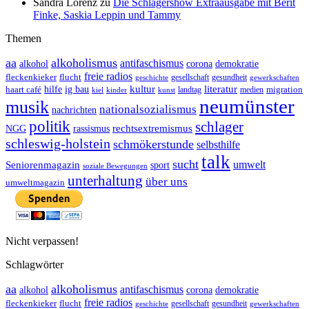
Sandra Lorenz
zu
Die Schlagershow Extraausgabe mit Berit
Finke, Saskia Leppin und Tammy
Themen
aa
alkoholismus
antifaschismus
demokratie
alkohol
corona
freie radios
fleckenkieker
flucht
geschichte
gesellschaft
gesundheit
gewerkschaften
ig bau
kultur
literatur
haart café
hilfe
migration
landtag
kinder
medien
kiel
kunst
neumünster
musik
nationalsozialismus
nachrichten
politik
schlager
rechtsextremismus
NGG
rassismus
schleswig-holstein
schmökerstunde
selbsthilfe
talk
sucht
umwelt
Seniorenmagazin
sport
soziale Bewegungen
unterhaltung
über uns
umweltmagazin
Nicht verpassen!
Schlagwörter
aa
alkoholismus
antifaschismus
demokratie
alkohol
corona
freie radios
fleckenkieker
flucht
geschichte
gesellschaft
gesundheit
gewerkschaften