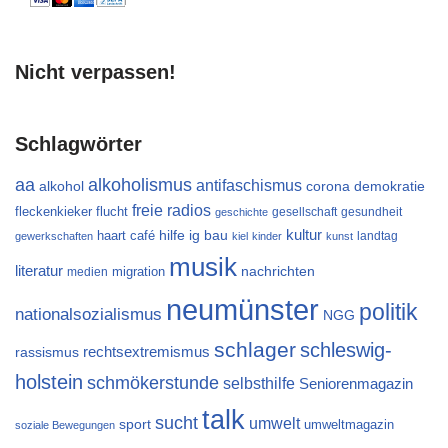
Nicht verpassen!
Schlagwörter
aa
alkoholismus
antifaschismus
alkohol
demokratie
corona
freie radios
flucht
fleckenkieker
gesellschaft
gesundheit
geschichte
kultur
ig bau
haart café
hilfe
landtag
gewerkschaften
kiel
kinder
kunst
musik
literatur
migration
nachrichten
medien
neumünster
politik
nationalsozialismus
NGG
schlager
schleswig-
rechtsextremismus
rassismus
holstein
schmökerstunde
selbsthilfe
Seniorenmagazin
talk
sucht
umwelt
sport
umweltmagazin
soziale Bewegungen