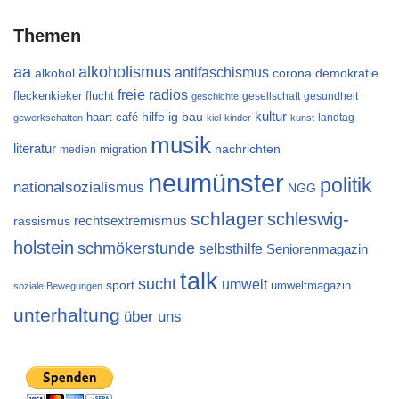
Themen
aa
alkoholismus
antifaschismus
alkohol
demokratie
corona
freie radios
flucht
fleckenkieker
gesellschaft
gesundheit
geschichte
kultur
ig bau
haart café
hilfe
landtag
gewerkschaften
kiel
kinder
kunst
musik
literatur
migration
nachrichten
medien
neumünster
politik
nationalsozialismus
NGG
schlager
schleswig-
rechtsextremismus
rassismus
holstein
schmökerstunde
selbsthilfe
Seniorenmagazin
talk
sucht
umwelt
sport
umweltmagazin
soziale Bewegungen
unterhaltung
über uns