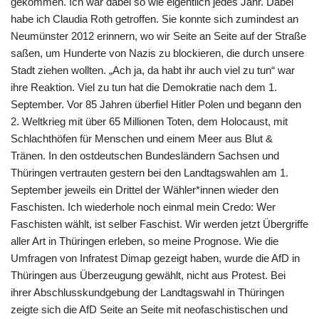
gekommen. Ich war dabei so wie eigentlich jedes Jahr. Dabei
habe ich Claudia Roth getroffen. Sie konnte sich zumindest an
Neumünster 2012 erinnern, wo wir Seite an Seite auf der Straße
saßen, um Hunderte von Nazis zu blockieren, die durch unsere
Stadt ziehen wollten. „Ach ja, da habt ihr auch viel zu tun“ war
ihre Reaktion. Viel zu tun hat die Demokratie nach dem 1.
September. Vor 85 Jahren überfiel Hitler Polen und begann den
2. Weltkrieg mit über 65 Millionen Toten, dem Holocaust, mit
Schlachthöfen für Menschen und einem Meer aus Blut &
Tränen. In den ostdeutschen Bundesländern Sachsen und
Thüringen vertrauten gestern bei den Landtagswahlen am 1.
September jeweils ein Drittel der Wähler*innen wieder den
Faschisten. Ich wiederhole noch einmal mein Credo: Wer
Faschisten wählt, ist selber Faschist. Wir werden jetzt Übergriffe
aller Art in Thüringen erleben, so meine Prognose. Wie die
Umfragen von Infratest Dimap gezeigt haben, wurde die AfD in
Thüringen aus Überzeugung gewählt, nicht aus Protest. Bei
ihrer Abschlusskundgebung der Landtagswahl in Thüringen
zeigte sich die AfD Seite an Seite mit neofaschistischen und