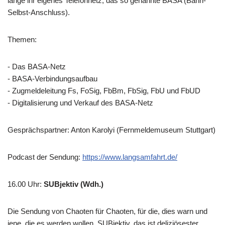
lange ihr eigenes Telefonnetz, das so genannte BASA (Bahn-
Selbst-Anschluss).
Themen:
- Das BASA-Netz
- BASA-Verbindungsaufbau
- Zugmeldeleitung Fs, FoSig, FbBm, FbSig, FbU und FbUD
- Digitalisierung und Verkauf des BASA-Netz
Gesprächspartner: Anton Karolyi (Fernmeldemuseum Stuttgart)
Podcast der Sendung:
https://www.langsamfahrt.de/
16.00 Uhr
:
SUBjektiv (Wdh.)
Die Sendung von Chaoten für Chaoten, für die, dies warn und
jene, die es werden wollen. SUBjektiv, das ist deliziösester