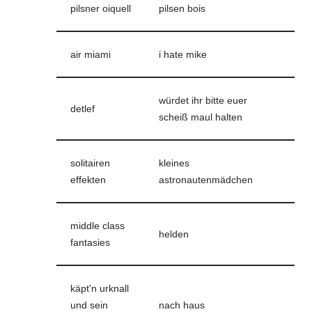
pilsner oiquell
pilsen bois
air miami
i hate mike
würdet ihr bitte euer
detlef
scheiß maul halten
solitairen
kleines
effekten
astronautenmädchen
middle class
helden
fantasies
käpt'n urknall
und sein
nach haus