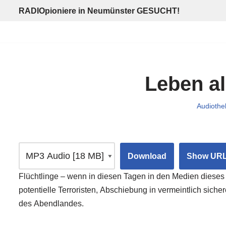
RADIOpioniere in Neumünster GESUCHT!
Zum
Inhalt
springen
Leben al
Audiothe
Download
Show UR
Flüchtlinge – wenn in diesen Tagen in den Medien dieses W
potentielle Terroristen, Abschiebung in vermeintlich sich
des Abendlandes.