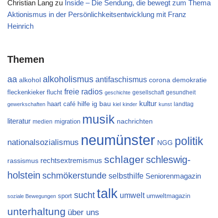
Christian Lang
zu
Inside – Die Sendung, die bewegt zum Thema
Aktionismus in der Persönlichkeitsentwicklung mit Franz
Heinrich
Themen
aa
alkoholismus
antifaschismus
alkohol
demokratie
corona
freie radios
flucht
fleckenkieker
gesellschaft
gesundheit
geschichte
kultur
ig bau
haart café
hilfe
landtag
gewerkschaften
kiel
kinder
kunst
musik
literatur
migration
nachrichten
medien
neumünster
politik
nationalsozialismus
NGG
schlager
schleswig-
rechtsextremismus
rassismus
holstein
schmökerstunde
selbsthilfe
Seniorenmagazin
talk
sucht
umwelt
sport
umweltmagazin
soziale Bewegungen
unterhaltung
über uns