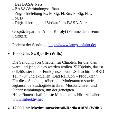
- Das BASA-Netz
- BASA-Verbindungsaufbau
- Zugmeldeleitung Fs, FoSig, FbBm, FbSig, FbU und
FbUD
- Digitalisierung und Verkauf des BASA-Netz
Gesprächspartner: Anton Karolyi (Fernmeldemuseum
Stuttgart)
Podcast der Sendung:
https://www.langsamfahrt.de/
16.00 Uhr
:
SUBjektiv (Wdh.)
Die Sendung von Chaoten für Chaoten, für die, dies
warn und jene, die es werden wollen. SUBjektiv, das ist
deliziösester Punk-Funk jenseits von „Schlachtrufe BRD
Teil 478“ und aktuellen „Bad Religion – Produkten“.
Für diese Sendung stöbern die Moderatoren sowie
zigtausende Studiogäste in ihren Musikarchiven und
Plattensammlungen, um der geneigten
Hörer*innenschaft feinste Melodien ins Hirn zu ballern:
www.subjektiv.net
17.00 Uhr
:
Maximumrocknroll-Radio #1828 (Wdh.)