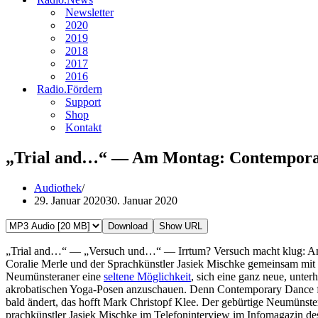
Newsletter
2020
2019
2018
2017
2016
Radio.Fördern
Support
Shop
Kontakt
„Trial and…“ — Am Montag: Contempora
Audiothek
29. Januar 2020
30. Januar 2020
Download
Show URL
„Trial and…“ — „Versuch und…“ — Irrtum? Versuch macht klug: Am 
Coralie Merle und der Sprachkünstler Jasiek Mischke gemeinsam mit
Neumünsteraner eine
seltene Möglichkeit
, sich eine ganz neue, unte
akrobatischen Yoga-Posen anzuschauen. Denn Contemporary Dance finde
bald ändert, das hofft Mark Christopf Klee. Der gebürtige Neumünst
prachkünstler Jasiek Mischke im Telefoninterview im Infomagazin d