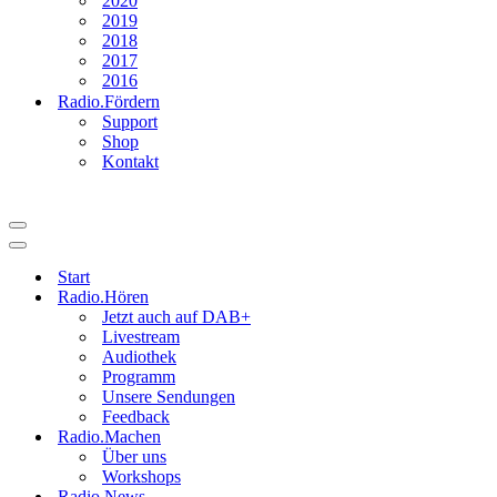
2020
2019
2018
2017
2016
Radio.Fördern
Support
Shop
Kontakt
Navigationsmenü
Navigationsmenü
Start
Radio.Hören
Jetzt auch auf DAB+
Livestream
Audiothek
Programm
Unsere Sendungen
Feedback
Radio.Machen
Über uns
Workshops
Radio.News