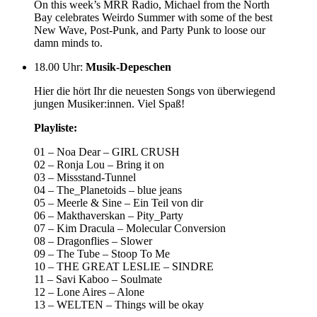
On this week’s MRR Radio, Michael from the North
Bay celebrates Weirdo Summer with some of the best
New Wave, Post-Punk, and Party Punk to loose our
damn minds to.
18.00 Uhr
:
Musik-Depeschen
Hier die hört Ihr die neuesten Songs von überwiegend
jungen Musiker:innen. Viel Spaß!
Playliste:
01 – Noa Dear – GIRL CRUSH
02 – Ronja Lou – Bring it on
03 – Missstand-Tunnel
04 – The_Planetoids – blue jeans
05 – Meerle & Sine – Ein Teil von dir
06 – Makthaverskan – Pity_Party
07 – Kim Dracula – Molecular Conversion
08 – Dragonflies – Slower
09 – The Tube – Stoop To Me
10 – THE GREAT LESLIE – SINDRE
11 – Savi Kaboo – Soulmate
12 – Lone Aires – Alone
13 – WELTEN – Things will be okay