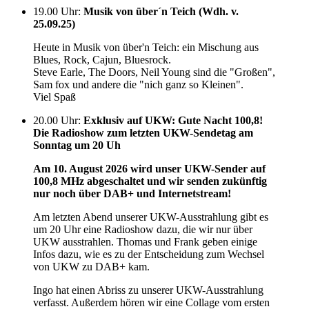
19.00 Uhr
:
Musik von über´n Teich (Wdh. v.
25.09.25)
Heute in Musik von über'n Teich: ein Mischung aus
Blues, Rock, Cajun, Bluesrock.
Steve Earle, The Doors, Neil Young sind die "Großen",
Sam fox und andere die "nich ganz so Kleinen".
Viel Spaß
20.00 Uhr
:
Exklusiv auf UKW: Gute Nacht 100,8!
Die Radioshow zum letzten UKW-Sendetag am
Sonntag um 20 Uh
Am 10. August 2026 wird unser UKW-Sender auf
100,8 MHz abgeschaltet und wir senden zukünftig
nur noch über DAB+ und Internetstream!
Am letzten Abend unserer UKW-Ausstrahlung gibt es
um 20 Uhr eine Radioshow dazu, die wir nur über
UKW ausstrahlen. Thomas und Frank geben einige
Infos dazu, wie es zu der Entscheidung zum Wechsel
von UKW zu DAB+ kam.
Ingo hat einen Abriss zu unserer UKW-Ausstrahlung
verfasst. Außerdem hören wir eine Collage vom ersten