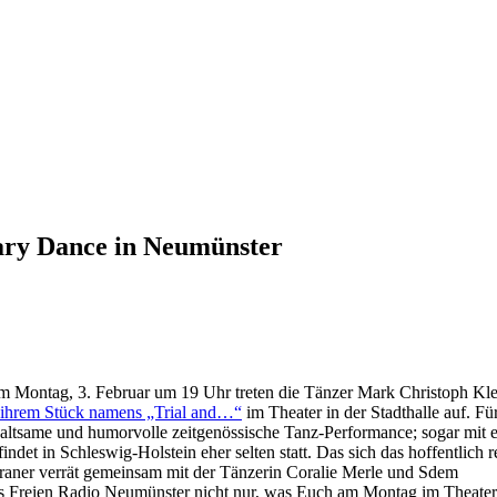
ry Dance in Neumünster
Montag, 3. Februar um 19 Uhr treten die Tänzer Mark Christoph Kl
ihrem Stück namens „Trial and…“
im Theater in der Stadthalle auf. Fü
rhaltsame und humorvolle zeitgenössische Tanz-Performance; sogar mit 
t in Schleswig-Holstein eher selten statt. Das sich das hoffentlich r
eraner verrät gemeinsam mit der Tänzerin Coralie Merle und Sdem
es Freien Radio Neumünster nicht nur, was Euch am Montag im Theater 