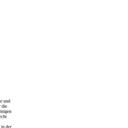
ee und
r die
einigen
echt
in der