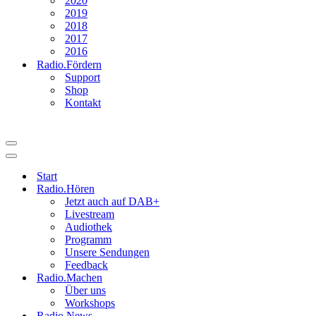
2020
2019
2018
2017
2016
Radio.Fördern
Support
Shop
Kontakt
Navigationsmenü
Navigationsmenü
Start
Radio.Hören
Jetzt auch auf DAB+
Livestream
Audiothek
Programm
Unsere Sendungen
Feedback
Radio.Machen
Über uns
Workshops
Radio.News