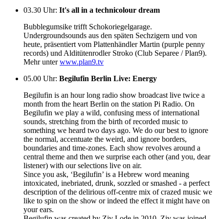
03.30 Uhr
:
It's all in a technicolour dream
Bubblegumsike trifft Schokoriegelgarage.
Undergroundsounds aus den späten Sechzigern und von
heute, präsentiert vom Plattenhändler Martin (purple penny
records) und Alditütenrodler Stroko (Club Separee / Plan9).
Mehr unter
www.plan9.tv
05.00 Uhr
:
Begilufin Berlin Live: Energy
Begilufin is an hour long radio show broadcast live twice a
month from the heart Berlin on the station Pi Radio. On
Begilufin we play a wild, confusing mess of international
sounds, stretching from the birth of recorded music to
something we heard two days ago. We do our best to ignore
the normal, accentuate the weird, and ignore borders,
boundaries and time-zones. Each show revolves around a
central theme and then we surprise each other (and you, dear
listener) with our selections live on air.
Since you ask, ‘Begilufin’ is a Hebrew word meaning
intoxicated, inebriated, drunk, sozzled or smashed - a perfect
description of the delirious off-centre mix of crazed music we
like to spin on the show or indeed the effect it might have on
your ears.
Begilufin was created by Ziv Lode in 2010. Ziv was joined