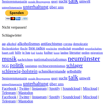
talk
sucht
umwelt
Seniorenmagazin
sport
soziale Bewegungen
unterhaltung
über uns
umweltmagazin
Nicht verpassen!
Schlagwörter
aa
alkoholismus
antifaschismus
demokratie
alkohol
corona
freie radios
fleckenkieker
flucht
geschichte
gesellschaft
gesundheit
gewerkschaften
ig bau
kultur
literatur
haart café
hilfe
migration
landtag
kinder
medien
kiel
kunst
neumünster
musik
nationalsozialismus
nachrichten
politik
schlager
rechtsextremismus
NGG
rassismus
schleswig-holstein
schmökerstunde
selbsthilfe
talk
sucht
umwelt
Seniorenmagazin
sport
soziale Bewegungen
unterhaltung
über uns
umweltmagazin
Facebook
|
Twitter
|
Instagram
|
Spotify
|
Soundcloud
|
Mixcloud
|
Telegram
|
Mastodon
Facebook
|
Twitter
|
Instagram
|
Spotify
|
Soundcloud
|
Mixcloud
|
Telegram
|
Mastodon