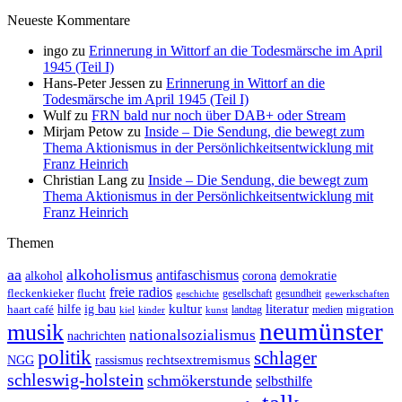
Neueste Kommentare
ingo
zu
Erinnerung in Wittorf an die Todesmärsche im April
1945 (Teil I)
Hans-Peter Jessen
zu
Erinnerung in Wittorf an die
Todesmärsche im April 1945 (Teil I)
Wulf
zu
FRN bald nur noch über DAB+ oder Stream
Mirjam Petow
zu
Inside – Die Sendung, die bewegt zum
Thema Aktionismus in der Persönlichkeitsentwicklung mit
Franz Heinrich
Christian Lang
zu
Inside – Die Sendung, die bewegt zum
Thema Aktionismus in der Persönlichkeitsentwicklung mit
Franz Heinrich
Themen
aa
alkoholismus
antifaschismus
demokratie
alkohol
corona
freie radios
fleckenkieker
flucht
geschichte
gesellschaft
gesundheit
gewerkschaften
ig bau
kultur
literatur
haart café
hilfe
migration
landtag
kinder
medien
kiel
kunst
neumünster
musik
nationalsozialismus
nachrichten
politik
schlager
rechtsextremismus
NGG
rassismus
schleswig-holstein
schmökerstunde
selbsthilfe