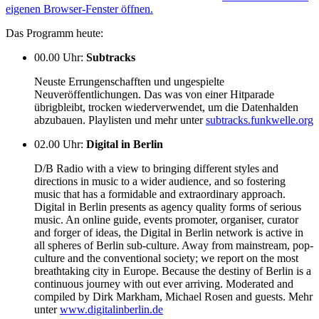
eigenen Browser-Fenster öffnen.
Das Programm heute:
00.00 Uhr
:
Subtracks
Neuste Errungenschafften und ungespielte
Neuveröffentlichungen. Das was von einer Hitparade
übrigbleibt, trocken wiederverwendet, um die Datenhalden
abzubauen. Playlisten und mehr unter
subtracks.funkwelle.org
02.00 Uhr
:
Digital in Berlin
D/B Radio with a view to bringing different styles and
directions in music to a wider audience, and so fostering
music that has a formidable and extraordinary approach.
Digital in Berlin presents as agency quality forms of serious
music. An online guide, events promoter, organiser, curator
and forger of ideas, the Digital in Berlin network is active in
all spheres of Berlin sub-culture. Away from mainstream, pop-
culture and the conventional society; we report on the most
breathtaking city in Europe. Because the destiny of Berlin is a
continuous journey with out ever arriving. Moderated and
compiled by Dirk Markham, Michael Rosen and guests. Mehr
unter
www.digitalinberlin.de