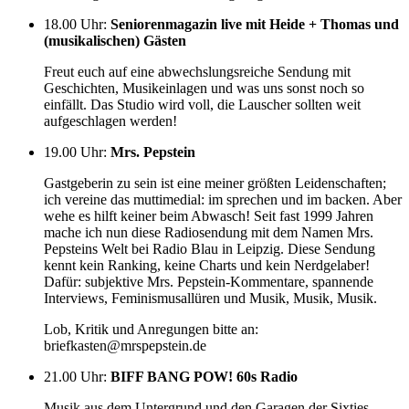
18.00 Uhr
:
Seniorenmagazin live mit Heide + Thomas und
(musikalischen) Gästen
Freut euch auf eine abwechslungsreiche Sendung mit
Geschichten, Musikeinlagen und was uns sonst noch so
einfällt. Das Studio wird voll, die Lauscher sollten weit
aufgeschlagen werden!
19.00 Uhr
:
Mrs. Pepstein
Gastgeberin zu sein ist eine meiner größten Leidenschaften;
ich vereine das muttimedial: im sprechen und im backen. Aber
wehe es hilft keiner beim Abwasch! Seit fast 1999 Jahren
mache ich nun diese Radiosendung mit dem Namen Mrs.
Pepsteins Welt bei Radio Blau in Leipzig. Diese Sendung
kennt kein Ranking, keine Charts und kein Nerdgelaber!
Dafür: subjektive Mrs. Pepstein-Kommentare, spannende
Interviews, Feminismusallüren und Musik, Musik, Musik.
Lob, Kritik und Anregungen bitte an:
briefkasten@mrspepstein.de
21.00 Uhr
:
BIFF BANG POW! 60s Radio
Musik aus dem Untergrund und den Garagen der Sixties.