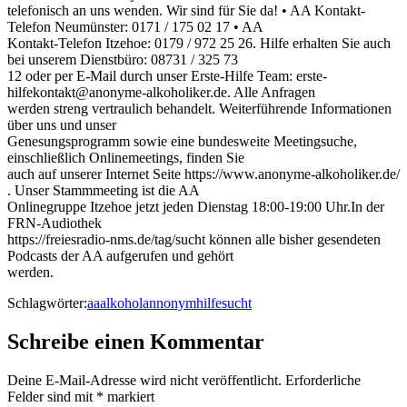
telefonisch an uns wenden. Wir sind für Sie da! • AA Kontakt-
Telefon Neumünster: 0171 / 175 02 17 • AA
Kontakt-Telefon Itzehoe: 0179 / 972 25 26. Hilfe erhalten Sie auch
bei unserem Dienstbüro: 08731 / 325 73
12 oder per E-Mail durch unser Erste-Hilfe Team: erste-
hilfekontakt@anonyme-alkoholiker.de. Alle Anfragen
werden streng vertraulich behandelt. Weiterführende Informationen
über uns und unser
Genesungsprogramm sowie eine bundesweite Meetingsuche,
einschließlich Onlinemeetings, finden Sie
auch auf unserer Internet Seite https://www.anonyme-alkoholiker.de/
. Unser Stammmeeting ist die AA
Onlinegruppe Itzehoe jetzt jeden Dienstag 18:00-19:00 Uhr.In der
FRN-Audiothek
https://freiesradio-nms.de/tag/sucht können alle bisher gesendeten
Podcasts der AA aufgerufen und gehört
werden.
Schlagwörter:
aa
alkohol
annonym
hilfe
sucht
Schreibe einen Kommentar
Deine E-Mail-Adresse wird nicht veröffentlicht.
Erforderliche
Felder sind mit
*
markiert