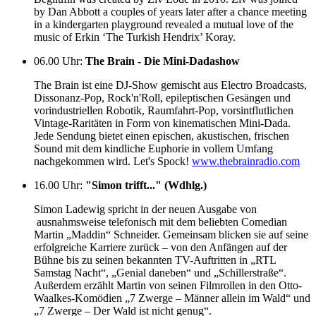
by Dan Abbott a couples of years later after a chance meeting
in a kindergarten playground revealed a mutual love of the
music of Erkin ‘The Turkish Hendrix’ Koray.
06.00 Uhr
:
The Brain - Die Mini-Dadashow
The Brain ist eine DJ-Show gemischt aus Electro Broadcasts,
Dissonanz-Pop, Rock'n'Roll, epileptischen Gesängen und
vorindustriellen Robotik, Raumfahrt-Pop, vorsintflutlichen
Vintage-Raritäten in Form von kinematischen Mini-Dada.
Jede Sendung bietet einen epischen, akustischen, frischen
Sound mit dem kindliche Euphorie in vollem Umfang
nachgekommen wird. Let's Spock!
www.thebrainradio.com
16.00 Uhr
:
"Simon trifft..." (Wdhlg.)
Simon Ladewig spricht in der neuen Ausgabe von
ausnahmsweise telefonisch mit dem beliebten Comedian
Martin „Maddin“ Schneider. Gemeinsam blicken sie auf seine
erfolgreiche Karriere zurück – von den Anfängen auf der
Bühne bis zu seinen bekannten TV-Auftritten in „RTL
Samstag Nacht“, „Genial daneben“ und „Schillerstraße“.
Außerdem erzählt Martin von seinen Filmrollen in den Otto-
Waalkes-Komödien „7 Zwerge – Männer allein im Wald“ und
„7 Zwerge – Der Wald ist nicht genug“.