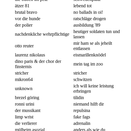
ätzer 81
lebend tot
brutal bravo
no ballads in oi!
vor die hunde
ratschläge drogen
der polier
ausbildung '89
heutiger soldaten tun und
nachdenkliche wehrpflichtige
lassen
mir ham se als jeheilt
otto reuter
entlassen
laurenz nikolaus
eismarillenknödel
dino paris & der chor der
mein tag im zoo
finsternis
stricher
stricher
mikron64
schwitzen
ich will keine leistung
unknown
erbringen
brezel göring
tilidin
ronni urini
niemand hilft dir
der mussikant
repulsina
limp wrist
fake fags
die verlierer
adrenalin
mülheim asozial
anders als wie du