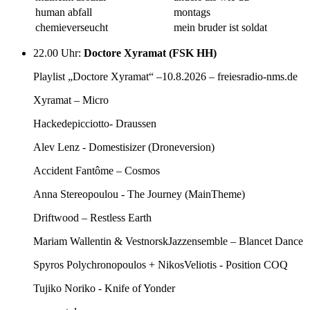
human abfall
montags
chemieverseucht
mein bruder ist soldat
22.00 Uhr
:
Doctore Xyramat (FSK HH)
Playlist „Doctore Xyramat“ –10.8.2026 – freiesradio-nms.de
Xyramat – Micro
Hackedepicciotto- Draussen
Alev Lenz - Domestisizer (Droneversion)
Accident Fantôme – Cosmos
Anna Stereopoulou - The Journey (MainTheme)
Driftwood – Restless Earth
Mariam Wallentin & VestnorskJazzensemble – Blancet Dance
Spyros Polychronopoulos + NikosVeliotis - Position COQ
Tujiko Noriko - Knife of Yonder