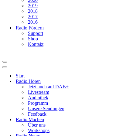
2020
2019
2018
2017
2016
Radio.Fördern
Support
Shop
Kontakt
Navigationsmenü
Navigationsmenü
Start
Radio.Hören
Jetzt auch auf DAB+
Livestream
Audiothek
Programm
Unsere Sendungen
Feedback
Radio.Machen
Über uns
Workshops
Radio.News