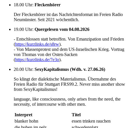
18.00 Uhr
:
Fleckenhörer
Der Fleckenhörer ist das Nachrichtenformat im Freien Radio
Neumünster. Seit 2021 wöchentlich.
19.00 Uhr
:
Quergelesen vom 04.08.2026
- Entschlossen statt betroffen. Von Emanzipation und Frieden
(
https://kurzlinks.de/s8rw
).
- Von Massenprotest und dem US-Israelischen Krieg. Vortrag
von Thomas von der Osten-Sacken
(
https://kurzlinks.de/7e3o
).
20.00 Uhr
:
SexyKapitalismus (Wdh. v. 27.06.26)
So klingt der dialektische Materialismus. Übernahme des
Freien Radio für Stuttgart FRS99.2. Never miss another show
from SexyKapitalismus!
language, like consciousness, only arises from the need, the
necessity, of intercourse with other men.
Interpret
Titel
blanker hohn
essen trinken rauchen
die buben im pelz
schwedenplatz