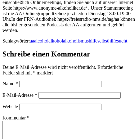
einschließlich Onlinemeetings, finden Sie auch auf unserer Internet
Seite https://www.anonyme-alkoholiker.de/ . Unser Stammmeeting
ist die AA Onlinegruppe Itzehoe jetzt jeden Dienstag 18:00-19:00
Uhr.In der FRN-Audiothek https://freiesradio-nms.de/tag/aa können
alle bisher gesendeten Podcasts der AA aufgerufen und gehört
werden.
Schlagwörter:
aa
alcohol
alkohol
alkoholismus
hilfe
selbsthilfe
sucht
Schreibe einen Kommentar
Deine E-Mail-Adresse wird nicht veröffentlicht.
Erforderliche
Felder sind mit
*
markiert
Name
*
E-Mail-Adresse
*
Website
Kommentar
*