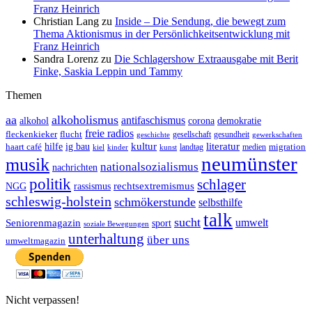
Franz Heinrich
Christian Lang
zu
Inside – Die Sendung, die bewegt zum
Thema Aktionismus in der Persönlichkeitsentwicklung mit
Franz Heinrich
Sandra Lorenz
zu
Die Schlagershow Extraausgabe mit Berit
Finke, Saskia Leppin und Tammy
Themen
aa
alkoholismus
antifaschismus
demokratie
alkohol
corona
freie radios
fleckenkieker
flucht
geschichte
gesellschaft
gesundheit
gewerkschaften
ig bau
kultur
literatur
haart café
hilfe
migration
landtag
kinder
medien
kiel
kunst
neumünster
musik
nationalsozialismus
nachrichten
politik
schlager
rechtsextremismus
NGG
rassismus
schleswig-holstein
schmökerstunde
selbsthilfe
talk
sucht
umwelt
Seniorenmagazin
sport
soziale Bewegungen
unterhaltung
über uns
umweltmagazin
Nicht verpassen!