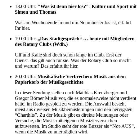
18.00 Uhr
:
"Was ist denn hier los?"- Kultur und Sport mit
Simon und Thomas
Was am Wochenende in und um Neumünster los ist, erfahrt
Ihr hier.
19.00 Uhr
:
„Das Stadtgespräch“ … heute mit Mitgliedern
des Rotary Clubs (Wdh.)
Ulf und Kalle sind doch schon lange im Club. Erst der
Dienst- das gilt auch für sie. Was der Rotary Club so macht
und warum? Das erfahrt ihr hier.
20.00 Uhr
:
Musikalische Verbrechen: Musik aus dem
Papierkorb der Musikgeschichte
In dieser Sendung stellen euch Matthias Kreuzberger und
Gregor Börner Musik vor, die es normalerweise nicht verdient
hätte, im Radio gespielt zu werden. Die Auswahl besteht
meist aus diversen Musikbemusterungen und den nervigsten
“Charthits”. Zu der Musik gibt es direkte Meinungen oder
Versuche, die Musik mit eigenen Musizierversuchen
aufzuwerten. Im Studio steht der rote Buzzer als “Not-AUS”,
wenn die Musik zu unerträglich wird.