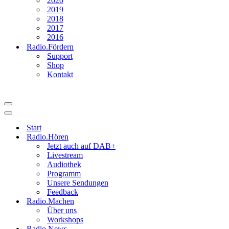
2020
2019
2018
2017
2016
Radio.Fördern
Support
Shop
Kontakt
Navigationsmenü
Navigationsmenü
Start
Radio.Hören
Jetzt auch auf DAB+
Livestream
Audiothek
Programm
Unsere Sendungen
Feedback
Radio.Machen
Über uns
Workshops
Radio.News