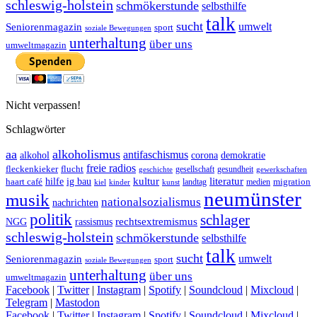
schleswig-holstein
schmökerstunde
selbsthilfe
talk
sucht
umwelt
Seniorenmagazin
sport
soziale Bewegungen
unterhaltung
über uns
umweltmagazin
Nicht verpassen!
Schlagwörter
aa
alkoholismus
antifaschismus
demokratie
alkohol
corona
freie radios
fleckenkieker
flucht
geschichte
gesellschaft
gesundheit
gewerkschaften
ig bau
kultur
literatur
haart café
hilfe
migration
landtag
kinder
medien
kiel
kunst
neumünster
musik
nationalsozialismus
nachrichten
politik
schlager
rechtsextremismus
NGG
rassismus
schleswig-holstein
schmökerstunde
selbsthilfe
talk
sucht
umwelt
Seniorenmagazin
sport
soziale Bewegungen
unterhaltung
über uns
umweltmagazin
Facebook
|
Twitter
|
Instagram
|
Spotify
|
Soundcloud
|
Mixcloud
|
Telegram
|
Mastodon
Facebook
|
Twitter
|
Instagram
|
Spotify
|
Soundcloud
|
Mixcloud
|