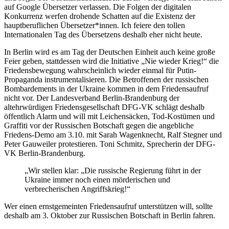
auf Google Übersetzer verlassen. Die Folgen der digitalen
Konkurrenz werfen drohende Schatten auf die Existenz der
hauptberuflichen Übersetzer*innen. Ich feiere den tollen
Internationalen Tag des Übersetzens deshalb eher nicht heute.
In Berlin wird es am Tag der Deutschen Einheit auch keine große
Feier geben, stattdessen wird die Initiative „Nie wieder Krieg!“ die
Friedensbewegung wahrscheinlich wieder einmal für Putin-
Propaganda instrumentalisieren. Die Betroffenen der russischen
Bombardements in der Ukraine kommen in dem Friedensaufruf
nicht vor. Der Landesverband Berlin-Brandenburg der
altehrwürdigen Friedensgesellschaft DFG-VK schlägt deshalb
öffentlich Alarm und will mit Leichensäcken, Tod-Kostümen und
Graffiti vor der Russischen Botschaft gegen die angebliche
Friedens-Demo am 3.10. mit Sarah Wagenknecht, Ralf Stegner und
Peter Gauweiler protestieren. Toni Schmitz, Sprecherin der DFG-
VK Berlin-Brandenburg.
„Wir stellen klar: „Die russische Regierung führt in der
Ukraine immer noch einen mörderischen und
verbrecherischen Angriffskrieg!“
Wer einen ernstgemeinten Friedensaufruf unterstützen will, sollte
deshalb am 3. Oktober zur Russischen Botschaft in Berlin fahren.