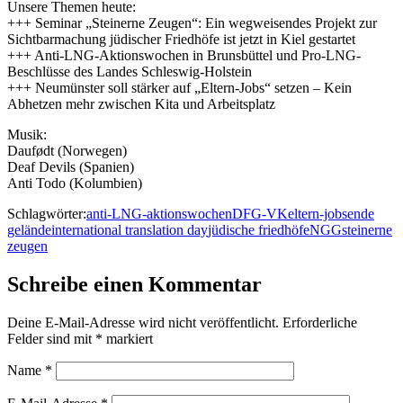
Unsere Themen heute:
+++ Seminar „Steinerne Zeugen“: Ein wegweisendes Projekt zur
Sichtbarmachung jüdischer Friedhöfe ist jetzt in Kiel gestartet
+++ Anti-LNG-Aktionswochen in Brunsbüttel und Pro-LNG-
Beschlüsse des Landes Schleswig-Holstein
+++ Neumünster soll stärker auf „Eltern-Jobs“ setzen – Kein
Abhetzen mehr zwischen Kita und Arbeitsplatz
Musik:
Daufødt (Norwegen)
Deaf Devils (Spanien)
Anti Todo (Kolumbien)
Schlagwörter:
anti-LNG-aktionswochen
DFG-VK
eltern-jobs
ende
gelände
international translation day
jüdische friedhöfe
NGG
steinerne
zeugen
Schreibe einen Kommentar
Deine E-Mail-Adresse wird nicht veröffentlicht.
Erforderliche
Felder sind mit
*
markiert
Name
*