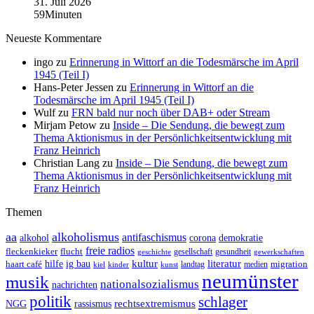
31. Juli 2026
59Minuten
Neueste Kommentare
ingo
zu
Erinnerung in Wittorf an die Todesmärsche im April
1945 (Teil I)
Hans-Peter Jessen
zu
Erinnerung in Wittorf an die
Todesmärsche im April 1945 (Teil I)
Wulf
zu
FRN bald nur noch über DAB+ oder Stream
Mirjam Petow
zu
Inside – Die Sendung, die bewegt zum
Thema Aktionismus in der Persönlichkeitsentwicklung mit
Franz Heinrich
Christian Lang
zu
Inside – Die Sendung, die bewegt zum
Thema Aktionismus in der Persönlichkeitsentwicklung mit
Franz Heinrich
Themen
aa
alkoholismus
antifaschismus
demokratie
alkohol
corona
freie radios
fleckenkieker
flucht
geschichte
gesellschaft
gesundheit
gewerkschaften
ig bau
kultur
literatur
haart café
hilfe
migration
landtag
kinder
medien
kiel
kunst
neumünster
musik
nationalsozialismus
nachrichten
politik
schlager
rechtsextremismus
NGG
rassismus