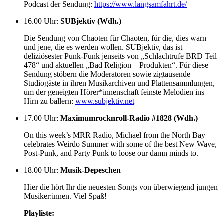
Podcast der Sendung:
https://www.langsamfahrt.de/
16.00 Uhr
:
SUBjektiv (Wdh.)
Die Sendung von Chaoten für Chaoten, für die, dies warn
und jene, die es werden wollen. SUBjektiv, das ist
deliziösester Punk-Funk jenseits von „Schlachtrufe BRD Teil
478“ und aktuellen „Bad Religion – Produkten“. Für diese
Sendung stöbern die Moderatoren sowie zigtausende
Studiogäste in ihren Musikarchiven und Plattensammlungen,
um der geneigten Hörer*innenschaft feinste Melodien ins
Hirn zu ballern:
www.subjektiv.net
17.00 Uhr
:
Maximumrocknroll-Radio #1828 (Wdh.)
On this week’s MRR Radio, Michael from the North Bay
celebrates Weirdo Summer with some of the best New Wave,
Post-Punk, and Party Punk to loose our damn minds to.
18.00 Uhr
:
Musik-Depeschen
Hier die hört Ihr die neuesten Songs von überwiegend jungen
Musiker:innen. Viel Spaß!
Playliste: