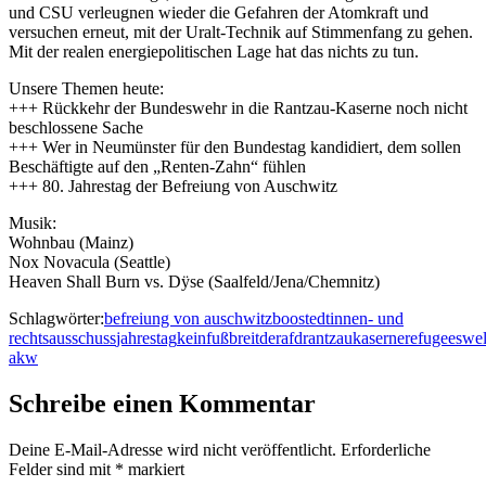
und CSU verleugnen wieder die Gefahren der Atomkraft und
versuchen erneut, mit der Uralt-Technik auf Stimmenfang zu gehen.
Mit der realen energiepolitischen Lage hat das nichts zu tun.
Unsere Themen heute:
+++ Rückkehr der Bundeswehr in die Rantzau-Kaserne noch nicht
beschlossene Sache
+++ Wer in Neumünster für den Bundestag kandidiert, dem sollen
Beschäftigte auf den „Renten-Zahn“ fühlen
+++ 80. Jahrestag der Befreiung von Auschwitz
Musik:
Wohnbau (Mainz)
Nox Novacula (Seattle)
Heaven Shall Burn vs. Dÿse (Saalfeld/Jena/Chemnitz)
Schlagwörter:
befreiung von auschwitz
boostedt
innen- und
rechtsausschuss
jahrestag
keinfußbreitderafd
rantzaukaserne
refugeeswe
akw
Schreibe einen Kommentar
Deine E-Mail-Adresse wird nicht veröffentlicht.
Erforderliche
Felder sind mit
*
markiert