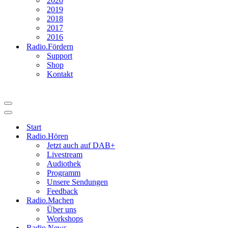
2020
2019
2018
2017
2016
Radio.Fördern
Support
Shop
Kontakt
Navigationsmenü
Navigationsmenü
Start
Radio.Hören
Jetzt auch auf DAB+
Livestream
Audiothek
Programm
Unsere Sendungen
Feedback
Radio.Machen
Über uns
Workshops
Radio.News