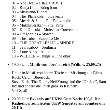
01 – Noa Dear – GIRL CRUSH
02 – Ronja Lou – Bring it on
03 – Missstand-Tunnel
04 – The_Planetoids – blue jeans
05 – Meerle & Sine – Ein Teil von dir
06 – Makthaverskan – Pity_Party
07 – Kim Dracula – Molecular Conversion
08 – Dragonflies – Slower
09 – The Tube – Stoop To Me
10 – THE GREAT LESLIE – SINDRE
11 – Savi Kaboo – Soulmate
12 – Lone Aires – Alone
13 – WELTEN – Things will be okay
19.00 Uhr
:
Musik von über´n Teich (Wdh. v. 25.09.25)
Heute in Musik von über'n Teich: ein Mischung aus Blues,
Rock, Cajun, Bluesrock.
Steve Earle, The Doors, Neil Young sind die "Großen", Sam
fox und andere die "nich ganz so Kleinen".
Viel Spaß
20.00 Uhr
:
Exklusiv auf UKW: Gute Nacht 100,8! Die
Radioshow zum letzten UKW-Sendetag am Sonntag um
20 Uh