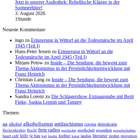
Jetzt in unserer Audiothek: Rebellische Klänge in der
Sommerhitze!
3. August 2026
1Stunde
Neueste Kommentare
ingo
zu
Erinnerung in Wittorf an die Todesmärsche im April
1945 (Teil I)
Hans-Peter Jessen
zu
Erinnerung in Wittorf an die
Todesmärsche im April 1945 (Teil I)
Mirjam Petow
zu
Inside – Die Sendung, die bewegt zum
Thema Aktionismus in der Persönlichkeitsentwicklung mit
Franz Heinrich
Christian Lang
zu
Inside – Die Sendung, die bewegt zum
Thema Aktionismus in der Persönlichkeitsentwicklung mit
Franz Heinrich
Sandra Lorenz
zu
Die Schlagershow Extraausgabe mit Berit
Finke, Saskia Leppin und Tammy
Themen
aa
alkoholismus
antifaschismus
demokratie
alkohol
corona
freie radios
fleckenkieker
flucht
geschichte
gesellschaft
gesundheit
gewerkschaften
ig bau
kultur
literatur
haart café
hilfe
migration
landtag
kinder
medien
kiel
kunst