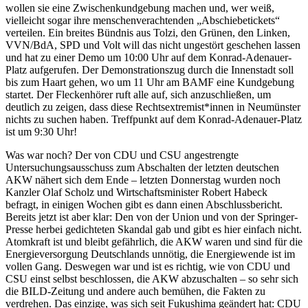
wollen sie eine Zwischenkundgebung machen und, wer weiß,
vielleicht sogar ihre menschenverachtenden „Abschiebetickets“
verteilen. Ein breites Bündnis aus Tolzi, den Grünen, den Linken,
VVN/BdA, SPD und Volt will das nicht ungestört geschehen lassen
und hat zu einer Demo um 10:00 Uhr auf dem Konrad-Adenauer-
Platz aufgerufen. Der Demonstrationszug durch die Innenstadt soll
bis zum Haart gehen, wo um 11 Uhr am BAMF eine Kundgebung
startet. Der Fleckenhörer ruft alle auf, sich anzuschließen, um
deutlich zu zeigen, dass diese Rechtsextremist*innen in Neumünster
nichts zu suchen haben. Treffpunkt auf dem Konrad-Adenauer-Platz
ist um 9:30 Uhr!
Was war noch? Der von CDU und CSU angestrengte
Untersuchungsausschuss zum Abschalten der letzten deutschen
AKW nähert sich dem Ende – letzten Donnerstag wurden noch
Kanzler Olaf Scholz und Wirtschaftsminister Robert Habeck
befragt, in einigen Wochen gibt es dann einen Abschlussbericht.
Bereits jetzt ist aber klar: Den von der Union und von der Springer-
Presse herbei gedichteten Skandal gab und gibt es hier einfach nicht.
Atomkraft ist und bleibt gefährlich, die AKW waren und sind für die
Energieversorgung Deutschlands unnötig, die Energiewende ist im
vollen Gang. Deswegen war und ist es richtig, wie von CDU und
CSU einst selbst beschlossen, die AKW abzuschalten – so sehr sich
die BILD-Zeitung und andere auch bemühen, die Fakten zu
verdrehen. Das einzige, was sich seit Fukushima geändert hat: CDU