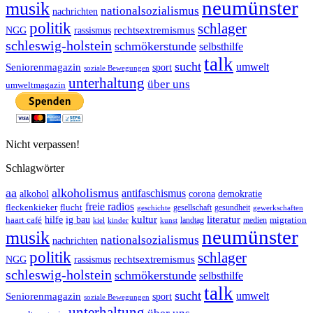
neumünster
musik
nationalsozialismus
nachrichten
politik
schlager
rechtsextremismus
NGG
rassismus
schleswig-holstein
schmökerstunde
selbsthilfe
talk
sucht
umwelt
Seniorenmagazin
sport
soziale Bewegungen
unterhaltung
über uns
umweltmagazin
Nicht verpassen!
Schlagwörter
aa
alkoholismus
antifaschismus
demokratie
alkohol
corona
freie radios
fleckenkieker
flucht
geschichte
gesellschaft
gesundheit
gewerkschaften
ig bau
kultur
literatur
haart café
hilfe
migration
landtag
kinder
medien
kiel
kunst
neumünster
musik
nationalsozialismus
nachrichten
politik
schlager
rechtsextremismus
NGG
rassismus
schleswig-holstein
schmökerstunde
selbsthilfe
talk
sucht
umwelt
Seniorenmagazin
sport
soziale Bewegungen
unterhaltung