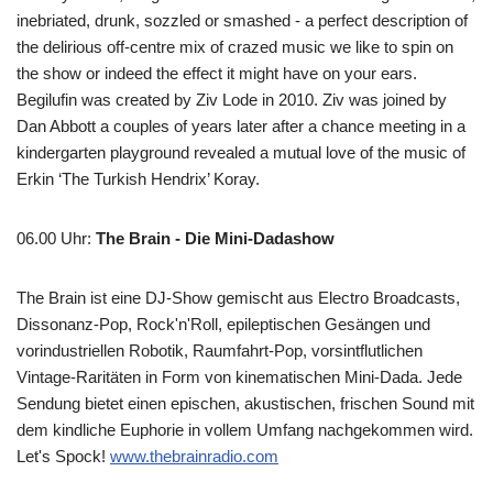
inebriated, drunk, sozzled or smashed - a perfect description of
the delirious off-centre mix of crazed music we like to spin on
the show or indeed the effect it might have on your ears.
Begilufin was created by Ziv Lode in 2010. Ziv was joined by
Dan Abbott a couples of years later after a chance meeting in a
kindergarten playground revealed a mutual love of the music of
Erkin ‘The Turkish Hendrix’ Koray.
06.00 Uhr
:
The Brain - Die Mini-Dadashow
The Brain ist eine DJ-Show gemischt aus Electro Broadcasts,
Dissonanz-Pop, Rock'n'Roll, epileptischen Gesängen und
vorindustriellen Robotik, Raumfahrt-Pop, vorsintflutlichen
Vintage-Raritäten in Form von kinematischen Mini-Dada. Jede
Sendung bietet einen epischen, akustischen, frischen Sound mit
dem kindliche Euphorie in vollem Umfang nachgekommen wird.
Let's Spock!
www.thebrainradio.com