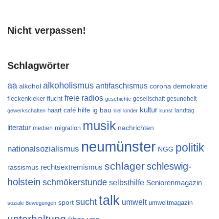
Nicht verpassen!
Schlagwörter
aa
alkoholismus
antifaschismus
alkohol
demokratie
corona
freie radios
flucht
fleckenkieker
gesellschaft
gesundheit
geschichte
kultur
ig bau
haart café
hilfe
landtag
gewerkschaften
kiel
kinder
kunst
musik
literatur
migration
nachrichten
medien
neumünster
politik
nationalsozialismus
NGG
schlager
schleswig-
rechtsextremismus
rassismus
holstein
schmökerstunde
selbsthilfe
Seniorenmagazin
talk
sucht
umwelt
sport
umweltmagazin
soziale Bewegungen
unterhaltung