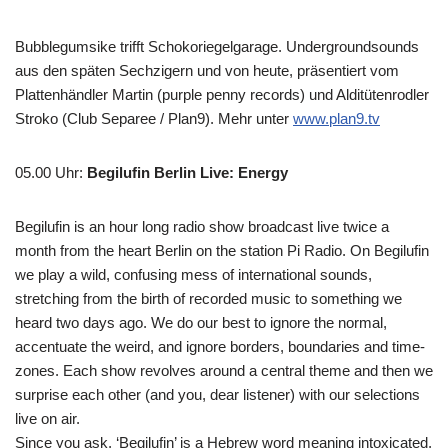
Bubblegumsike trifft Schokoriegelgarage. Undergroundsounds
aus den späten Sechzigern und von heute, präsentiert vom
Plattenhändler Martin (purple penny records) und Alditütenrodler
Stroko (Club Separee / Plan9). Mehr unter
www.plan9.tv
05.00 Uhr
:
Begilufin Berlin Live: Energy
Begilufin is an hour long radio show broadcast live twice a
month from the heart Berlin on the station Pi Radio. On Begilufin
we play a wild, confusing mess of international sounds,
stretching from the birth of recorded music to something we
heard two days ago. We do our best to ignore the normal,
accentuate the weird, and ignore borders, boundaries and time-
zones. Each show revolves around a central theme and then we
surprise each other (and you, dear listener) with our selections
live on air.
Since you ask, ‘Begilufin’ is a Hebrew word meaning intoxicated,