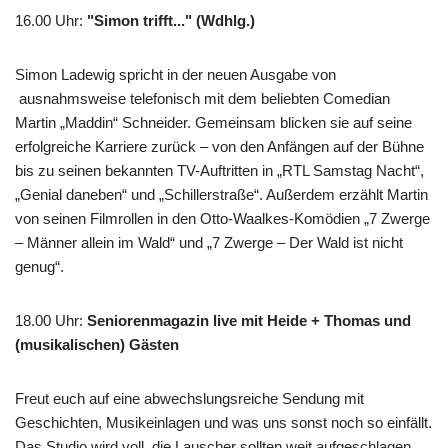
16.00 Uhr
:
"Simon trifft..." (Wdhlg.)
Simon Ladewig spricht in der neuen Ausgabe von
ausnahmsweise telefonisch mit dem beliebten Comedian
Martin „Maddin“ Schneider. Gemeinsam blicken sie auf seine
erfolgreiche Karriere zurück – von den Anfängen auf der Bühne
bis zu seinen bekannten TV-Auftritten in „RTL Samstag Nacht“,
„Genial daneben“ und „Schillerstraße“. Außerdem erzählt Martin
von seinen Filmrollen in den Otto-Waalkes-Komödien „7 Zwerge
– Männer allein im Wald“ und „7 Zwerge – Der Wald ist nicht
genug“.
18.00 Uhr
:
Seniorenmagazin live mit Heide + Thomas und
(musikalischen) Gästen
Freut euch auf eine abwechslungsreiche Sendung mit
Geschichten, Musikeinlagen und was uns sonst noch so einfällt.
Das Studio wird voll, die Lauscher sollten weit aufgeschlagen