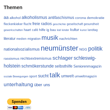
Themen
aa
alkoholismus
antifaschismus
alkohol
demokratie
corona
freie radios
flucht
fleckenkieker
gesellschaft
gesundheit
geschichte
kultur
ig bau
haart café
hilfe
landtag
gewerkschaften
kiel
kinder
kunst
musik
literatur
migration
nachrichten
medien
neumünster
politik
nationalsozialismus
NGG
schlager
schleswig-
rechtsextremismus
rassismus
holstein
schmökerstunde
selbsthilfe
Seniorenmagazin
talk
sucht
umwelt
sport
umweltmagazin
soziale Bewegungen
unterhaltung
über uns