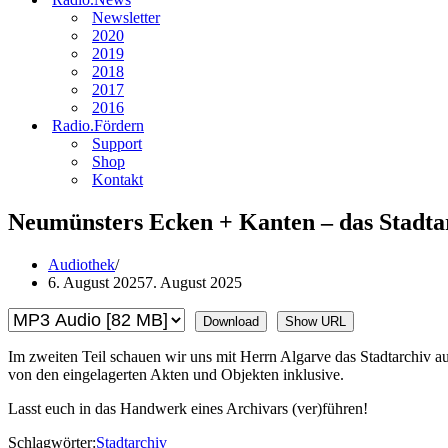
Newsletter
2020
2019
2018
2017
2016
Radio.Fördern
Support
Shop
Kontakt
Neumünsters Ecken + Kanten – das Stadta
Audiothek
6. August 2025
7. August 2025
Download
Show URL
Im zweiten Teil schauen wir uns mit Herrn Algarve das Stadtarchiv a
von den eingelagerten Akten und Objekten inklusive.
Lasst euch in das Handwerk eines Archivars (ver)führen!
Schlagwörter:
Stadtarchiv