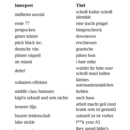
Interpret
Titel
scheiß kultur scheiß
mülheim asozial
identität
ernte 77
eine tracht prügel
pestpocken
bürgerschreck
güner künier
downtown
pitch black inc.
erschiessen
deutsche vita
graetsche
pilsner oiquell
pilsen bois
air miami
i hate mike
würdet ihr bitte euer
detlef
scheiß maul halten
kleines
solitairen effekten
astronautenmädchen
middle class fantasies
helden
käpt'n urknall und sein nichts
nach haus
arbeit macht geil (und
leonore lilja
krank sein ist gesund)
bizarre leidenschaft
zukunft ist ist vorbei
luke nickle
f**k your AI
they saved hitler's