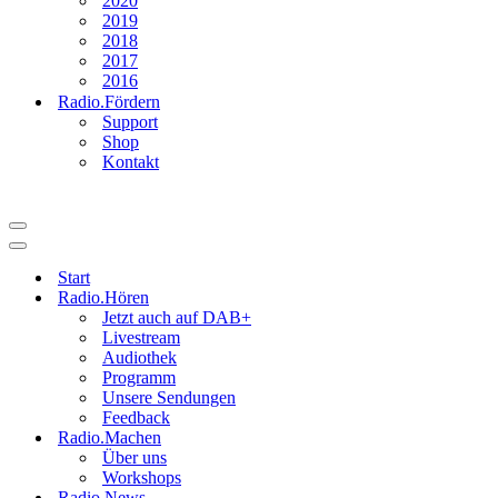
2020
2019
2018
2017
2016
Radio.Fördern
Support
Shop
Kontakt
Navigationsmenü
Navigationsmenü
Start
Radio.Hören
Jetzt auch auf DAB+
Livestream
Audiothek
Programm
Unsere Sendungen
Feedback
Radio.Machen
Über uns
Workshops
Radio.News