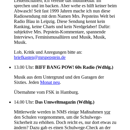
Leidenschaften; ich vereine das muttimedial: im
sprechen und im backen. Aber wehe es hilft keiner beim
Abwasch! Seit fast 1999 Jahren mache ich nun diese
Radiosendung mit dem Namen Mrs. Pepsteins Welt bei
Radio Blau in Leipzig. Diese Sendung kennt kein
Ranking, keine Charts und kein Nerdgelaber! Dafür:
subjektive Mrs. Pepstein-Kommentare, spannende
Interviews, Feminismusallüren und Musik, Musik,
Musik.
Lob, Kritik und Anregungen bitte an:
briefkasten@mrspepstein.de
13.00 Uhr
:
BIFF BANG POW! 60s Radio (Wdhlg.)
Musik aus dem Untergrund und den Garagen der
Sixties. Jeden
Monat neu
.
Übernahme vom FSK in Hamburg.
14.00 Uhr
:
Das Umweltmagazin (Wdhlg.)
Mittlerweile werden in NMS einige Maßnahmen
vor
den Schulen vorgenommen, um die Schulwege-
Sicherheit zu erhöhen. Doch reicht es, nur dort etwas zu
ändern? Dazu gab es einen Schulwege-Check an der