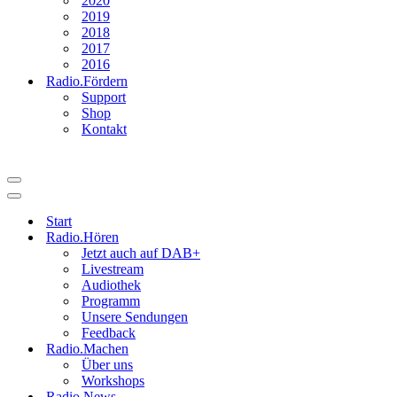
2020
2019
2018
2017
2016
Radio.Fördern
Support
Shop
Kontakt
Navigationsmenü
Navigationsmenü
Start
Radio.Hören
Jetzt auch auf DAB+
Livestream
Audiothek
Programm
Unsere Sendungen
Feedback
Radio.Machen
Über uns
Workshops
Radio.News