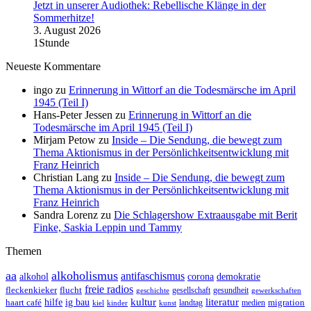
Jetzt in unserer Audiothek: Rebellische Klänge in der
Sommerhitze!
3. August 2026
1Stunde
Neueste Kommentare
ingo
zu
Erinnerung in Wittorf an die Todesmärsche im April
1945 (Teil I)
Hans-Peter Jessen
zu
Erinnerung in Wittorf an die
Todesmärsche im April 1945 (Teil I)
Mirjam Petow
zu
Inside – Die Sendung, die bewegt zum
Thema Aktionismus in der Persönlichkeitsentwicklung mit
Franz Heinrich
Christian Lang
zu
Inside – Die Sendung, die bewegt zum
Thema Aktionismus in der Persönlichkeitsentwicklung mit
Franz Heinrich
Sandra Lorenz
zu
Die Schlagershow Extraausgabe mit Berit
Finke, Saskia Leppin und Tammy
Themen
aa
alkoholismus
antifaschismus
demokratie
alkohol
corona
freie radios
fleckenkieker
flucht
geschichte
gesellschaft
gesundheit
gewerkschaften
ig bau
kultur
literatur
haart café
hilfe
migration
landtag
kinder
medien
kiel
kunst