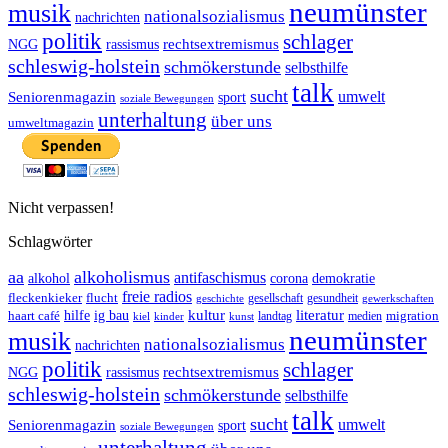
neumünster
musik
nationalsozialismus
nachrichten
politik
schlager
rechtsextremismus
NGG
rassismus
schleswig-holstein
schmökerstunde
selbsthilfe
talk
sucht
umwelt
Seniorenmagazin
sport
soziale Bewegungen
unterhaltung
über uns
umweltmagazin
Nicht verpassen!
Schlagwörter
aa
alkoholismus
antifaschismus
demokratie
alkohol
corona
freie radios
fleckenkieker
flucht
geschichte
gesellschaft
gesundheit
gewerkschaften
ig bau
kultur
literatur
haart café
hilfe
migration
landtag
kinder
medien
kiel
kunst
neumünster
musik
nationalsozialismus
nachrichten
politik
schlager
rechtsextremismus
NGG
rassismus
schleswig-holstein
schmökerstunde
selbsthilfe
talk
sucht
umwelt
Seniorenmagazin
sport
soziale Bewegungen