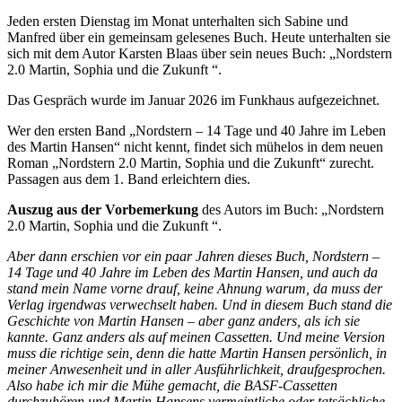
Jeden ersten Dienstag im Monat unterhalten sich Sabine und
Manfred über ein gemeinsam gelesenes Buch. Heute unterhalten sie
sich mit dem Autor Karsten Blaas über sein neues Buch: „Nordstern
2.0 Martin, Sophia und die Zukunft “.
Das Gespräch wurde im Januar 2026 im Funkhaus aufgezeichnet.
Wer den ersten Band „Nordstern – 14 Tage und 40 Jahre im Leben
des Martin Hansen“ nicht kennt, findet sich mühelos in dem neuen
Roman „Nordstern 2.0 Martin, Sophia und die Zukunft“ zurecht.
Passagen aus dem 1. Band erleichtern dies.
Auszug aus der Vorbemerkung
des Autors im Buch: „Nordstern
2.0 Martin, Sophia und die Zukunft “.
Aber dann erschien vor ein paar Jahren dieses Buch, Nordstern –
14 Tage und 40 Jahre im Leben des Martin Hansen, und auch da
stand mein Name vorne drauf, keine Ahnung warum, da muss der
Verlag irgendwas verwechselt haben. Und in diesem Buch stand die
Geschichte von Martin Hansen – aber ganz anders, als ich sie
kannte. Ganz anders als auf meinen Cassetten. Und meine Version
muss die richtige sein, denn die hatte Martin Hansen persönlich, in
meiner Anwesenheit und in aller Ausführlichkeit, draufgesprochen.
Also habe ich mir die Mühe gemacht, die BASF-Cassetten
durchzuhören und Martin Hansens vermeintliche oder tatsächliche