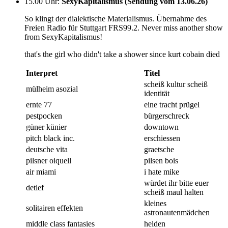
15.00 Uhr
:
SexyKapitalismus (Sendung vom 13.06.26)
So klingt der dialektische Materialismus. Übernahme des
Freien Radio für Stuttgart FRS99.2. Never miss another show
from SexyKapitalismus!
that's the girl who didn't take a shower since kurt cobain died
Interpret
Titel
scheiß kultur scheiß
mülheim asozial
identität
ernte 77
eine tracht prügel
pestpocken
bürgerschreck
güner künier
downtown
pitch black inc.
erschiessen
deutsche vita
graetsche
pilsner oiquell
pilsen bois
air miami
i hate mike
würdet ihr bitte euer
detlef
scheiß maul halten
kleines
solitairen effekten
astronautenmädchen
middle class fantasies
helden