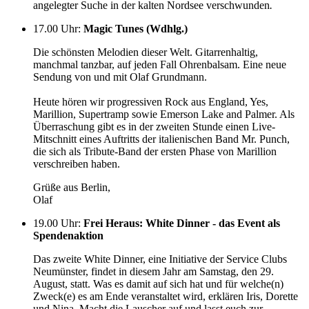
angelegter Suche in der kalten Nordsee verschwunden
.
17.00 Uhr
:
Magic Tunes (Wdhlg.)
Die schönsten Melodien dieser Welt. Gitarrenhaltig,
manchmal tanzbar, auf jeden Fall Ohrenbalsam. Eine neue
Sendung von und mit Olaf Grundmann.
Heute hören wir progressiven Rock aus England, Yes,
Marillion, Supertramp sowie Emerson Lake and Palmer. Als
Überraschung gibt es in der zweiten Stunde einen Live-
Mitschnitt eines Auftritts der italienischen Band Mr. Punch,
die sich als Tribute-Band der ersten Phase von Marillion
verschreiben haben.
Grüße aus Berlin,
Olaf
19.00 Uhr
:
Frei Heraus: White Dinner - das Event als
Spendenaktion
Das zweite White Dinner, eine Initiative der Service Clubs
Neumünster, findet in diesem Jahr am Samstag, den 29.
August, statt. Was es damit auf sich hat und für welche(n)
Zweck(e) es am Ende veranstaltet wird, erklären Iris, Dorette
und Nina. Macht die Lauscher auf und lasst euch zur