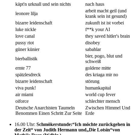
käpt'n urknall und sein nichts
nach haus
arbeit macht geil (und
leonore lilja
krank sein ist gesund)
bizarre leidenschaft
zukunft ist ist vorbei
luke nickle
f**k your AI
love canal
they saved hitler's brain
pussy riot
disobey
güner künier
sabahlar
bier, pogo, blut und
bierballistik
schweiß
ernte 77
goldene mitte
spätzlesdreck
des kriaga mir no
bizarre leidenschaft
störung
viva punk!
humankapital
air miami
world cup fever
oiforce
schlechter mensch
Deutsche Anarchisten Taumeln
Zwischen Himmel Und
Benommen Einen Schritt Zur Seite
Erde
16.00 Uhr
:
Schmökerstunde:“Ich möchte zurückgehen in
der Zeit“ von Judith Hermann und„Die Lotsin“von