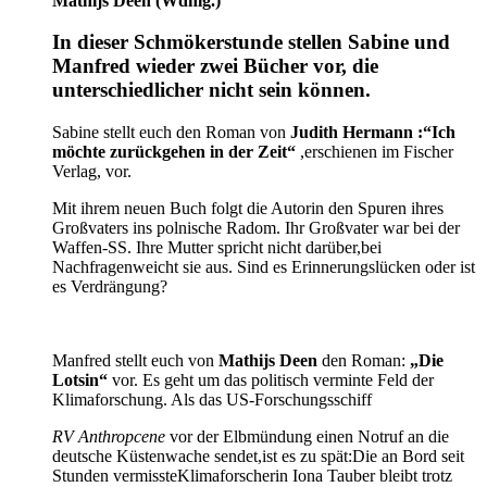
Mathijs Deen (Wdhlg.)
In dieser Schmökerstunde stellen Sabine und
Manfred wieder zwei Bücher vor, die
unterschiedlicher nicht sein können.
Sabine stellt euch den Roman von
Judith Hermann :“Ich
möchte zurückgehen in der Zeit
“
,erschienen im Fischer
Verlag, vor.
Mit ihrem neuen Buch folgt die Autorin den Spuren ihres
Großvaters ins polnische Radom. Ihr Großvater war bei der
Waffen-SS. Ihre Mutter spricht nicht darüber,bei
Nachfragenweicht sie aus. Sind es Erinnerungslücken oder ist
es Verdrängung?
Manfred stellt euch von
Mathijs Deen
den Roman:
„Die
Lotsin“
vor. Es geht um das politisch verminte Feld der
Klimaforschung. Als das US-Forschungsschiff
RV Anthropcene
vor der Elbmündung einen Notruf an die
deutsche Küstenwache sendet,ist es zu spät:Die an Bord seit
Stunden vermissteKlimaforscherin Iona Tauber bleibt trotz