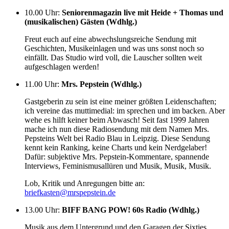
10.00 Uhr
:
Seniorenmagazin live mit Heide + Thomas und
(musikalischen) Gästen (Wdhlg.)
Freut euch auf eine abwechslungsreiche Sendung mit
Geschichten, Musikeinlagen und was uns sonst noch so
einfällt. Das Studio wird voll, die Lauscher sollten weit
aufgeschlagen werden!
11.00 Uhr
:
Mrs. Pepstein (Wdhlg.)
Gastgeberin zu sein ist eine meiner größten Leidenschaften;
ich vereine das muttimedial: im sprechen und im backen. Aber
wehe es hilft keiner beim Abwasch! Seit fast 1999 Jahren
mache ich nun diese Radiosendung mit dem Namen Mrs.
Pepsteins Welt bei Radio Blau in Leipzig. Diese Sendung
kennt kein Ranking, keine Charts und kein Nerdgelaber!
Dafür: subjektive Mrs. Pepstein-Kommentare, spannende
Interviews, Feminismusallüren und Musik, Musik, Musik.
Lob, Kritik und Anregungen bitte an:
briefkasten@mrspepstein.de
13.00 Uhr
:
BIFF BANG POW! 60s Radio (Wdhlg.)
Musik aus dem Untergrund und den Garagen der Sixties.