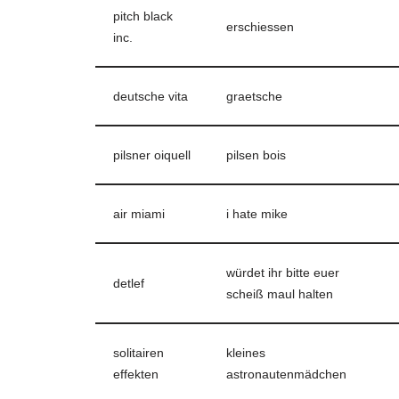
pitch black
erschiessen
inc.
deutsche vita
graetsche
pilsner oiquell
pilsen bois
air miami
i hate mike
würdet ihr bitte euer
detlef
scheiß maul halten
solitairen
kleines
effekten
astronautenmädchen