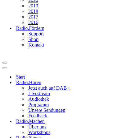
2020
2019
2018
2017
2016
Radio.Fördern
Support
Shop
Kontakt
Navigationsmenü
Navigationsmenü
Start
Radio.Hören
Jetzt auch auf DAB+
Livestream
Audiothek
Programm
Unsere Sendungen
Feedback
Radio.Machen
Über uns
Workshops
Radio.News