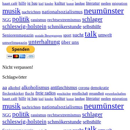
ig bau
kultur
literatur
haart café
hilfe
migration
landtag
kinder
medien
kiel
kunst
neumünster
musik
nationalsozialismus
nachrichten
politik
schlager
rechtsextremismus
NGG
rassismus
schleswig-holstein
schmökerstunde
selbsthilfe
talk
sucht
umwelt
Seniorenmagazin
sport
soziale Bewegungen
unterhaltung
über uns
umweltmagazin
Nicht verpassen!
Schlagwörter
aa
alkoholismus
antifaschismus
demokratie
alkohol
corona
freie radios
fleckenkieker
flucht
geschichte
gesellschaft
gesundheit
gewerkschaften
ig bau
kultur
literatur
haart café
hilfe
migration
landtag
kinder
medien
kiel
kunst
neumünster
musik
nationalsozialismus
nachrichten
politik
schlager
rechtsextremismus
NGG
rassismus
schleswig-holstein
schmökerstunde
selbsthilfe
talk