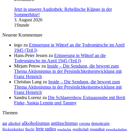
Jetzt in unserer Audiothek: Rebellische Klänge in der
Sommerhitze!
3. August 2026
1Stunde
Neueste Kommentare
ingo
zu
Erinnerung in Wittorf an die Todesmärsche im April
1945 (Teil I)
Hans-Peter Jessen
zu
Erinnerung in Wittorf an die
Todesmärsche im April 1945 (Teil I)
Mirjam Petow
zu
Inside – Die Sendung, die bewegt zum
Thema Aktionismus in der Persönlichkeitsentwicklung mit
Franz Heinrich
Christian Lang
zu
Inside – Die Sendung, die bewegt zum
Thema Aktionismus in der Persönlichkeitsentwicklung mit
Franz Heinrich
Sandra Lorenz
zu
Die Schlagershow Extraausgabe mit Berit
Finke, Saskia Leppin und Tammy
Themen
aa
alkoholismus
antifaschismus
demokratie
alkohol
corona
freie radios
fleckenkieker
flucht
geschichte
gesellschaft
gesundheit
gewerkschaften