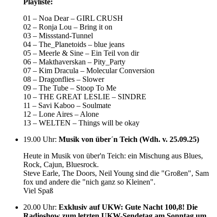
Playliste:
01 – Noa Dear – GIRL CRUSH
02 – Ronja Lou – Bring it on
03 – Missstand-Tunnel
04 – The_Planetoids – blue jeans
05 – Meerle & Sine – Ein Teil von dir
06 – Makthaverskan – Pity_Party
07 – Kim Dracula – Molecular Conversion
08 – Dragonflies – Slower
09 – The Tube – Stoop To Me
10 – THE GREAT LESLIE – SINDRE
11 – Savi Kaboo – Soulmate
12 – Lone Aires – Alone
13 – WELTEN – Things will be okay
19.00 Uhr
:
Musik von über´n Teich (Wdh. v. 25.09.25)
Heute in Musik von über'n Teich: ein Mischung aus Blues,
Rock, Cajun, Bluesrock.
Steve Earle, The Doors, Neil Young sind die "Großen", Sam
fox und andere die "nich ganz so Kleinen".
Viel Spaß
20.00 Uhr
:
Exklusiv auf UKW: Gute Nacht 100,8! Die
Radioshow zum letzten UKW-Sendetag am Sonntag um