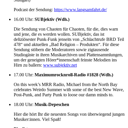
Podcast der Sendung:
https://www.langsamfahrt.de/
16.00 Uhr
:
SUBjektiv (Wdh.)
Die Sendung von Chaoten für Chaoten, für die, dies warn
und jene, die es werden wollen. SUBjektiv, das ist
deliziösester Punk-Funk jenseits von „Schlachtrufe BRD Teil
478“ und aktuellen „Bad Religion – Produkten“. Für diese
Sendung stöbern die Moderatoren sowie zigtausende
Studiogäste in ihren Musikarchiven und Plattensammlungen,
um der geneigten Hörer*innenschaft feinste Melodien ins
Hirn zu ballern:
www.subjektiv.net
17.00 Uhr
:
Maximumrocknroll-Radio #1828 (Wdh.)
On this week’s MRR Radio, Michael from the North Bay
celebrates Weirdo Summer with some of the best New Wave,
Post-Punk, and Party Punk to loose our damn minds to.
18.00 Uhr
:
Musik-Depeschen
Hier die hört Ihr die neuesten Songs von überwiegend jungen
Musiker:innen. Viel Spaß!