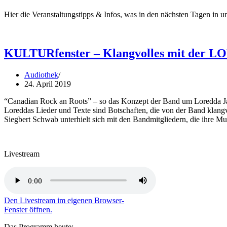
und
AJZ
Hier die Veranstaltungstipps & Infos, was in den nächsten Tagen in
kicken
am
Samstag
22.6.
KULTURfenster – Klangvolles mit de
für
den
guten
Audiothek
Zweck
24. April 2019
“Canadian Rock an Roots” – so das Konzept der Band um Loredda Ja
Loreddas Lieder und Texte sind Botschaften, die von der Band klang
Siegbert Schwab unterhielt sich mit den Bandmitgliedern, die ihre Mu
Livestream
Den Livestream im eigenen Browser-
Fenster öffnen.
Das Programm heute: