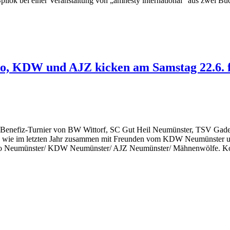
lok bei einer Veranstaltung von „amnesty international“ aus zwei Bü
io, KDW und AJZ kicken am Samstag 22.6. 
 Benefiz-Turnier von BW Wittorf, SC Gut Heil Neumünster, TSV Gad
aben wie im letzten Jahr zusammen mit Freunden vom KDW Neumünster
dio Neumünster/ KDW Neumünster/ AJZ Neumünster/ Mähnenwölfe. 