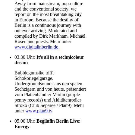
Away from mainstream, pop-culture
and the conventional society; we
report on the most breathtaking city
in Europe. Because the destiny of
Berlin is a continuous journey with
out ever arriving. Moderated and
compiled by Dirk Markham, Michael
Rosen and guests. Mehr unter
www.digitalinberlin.de
03.30 Uhr
:
It's all in a technicolour
dream
Bubblegumsike trifft
Schokoriegelgarage.
Undergroundsounds aus den späten
Sechzigern und von heute, präsentiert
vom Plattenhändler Martin (purple
penny records) und Alditütenrodler
Stroko (Club Separee / Plan9). Mehr
unter
www.plan9.tv
05.00 Uhr
:
Begilufin Berlin Live:
Energy