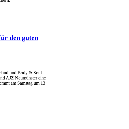
chern:
für den guten
eland und Body & Soul
 und AJZ Neumünster eine
Kommt am Samstag um 13