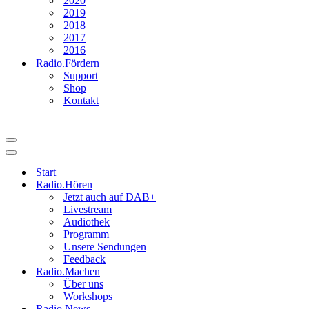
2020
2019
2018
2017
2016
Radio.Fördern
Support
Shop
Kontakt
Navigationsmenü
Navigationsmenü
Start
Radio.Hören
Jetzt auch auf DAB+
Livestream
Audiothek
Programm
Unsere Sendungen
Feedback
Radio.Machen
Über uns
Workshops
Radio.News