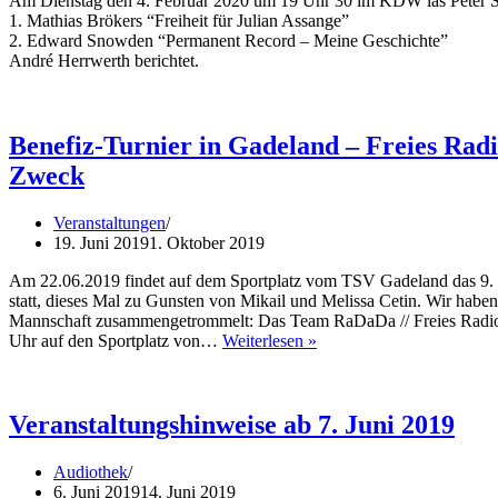
Am Dienstag den 4. Februar 2020 um 19 Uhr 30 im KDW las Peter Spi
1. Mathias Brökers “Freiheit für Julian Assange”
2. Edward Snowden “Permanent Record – Meine Geschichte”
André Herrwerth berichtet.
Benefiz-Turnier in Gadeland – Freies Rad
Zweck
Veranstaltungen
19. Juni 2019
1. Oktober 2019
Am 22.06.2019 findet auf dem Sportplatz vom TSV Gadeland das 9.
statt, dieses Mal zu Gunsten von Mikail und Melissa Cetin. Wir h
Mannschaft zusammengetrommelt: Das Team RaDaDa // Freies Ra
Benefiz-
Uhr auf den Sportplatz von…
Weiterlesen »
Turnier
in
Gadeland
–
Veranstaltungshinweise ab 7. Juni 2019
Freies
Radio,
Audiothek
KDW
6. Juni 2019
14. Juni 2019