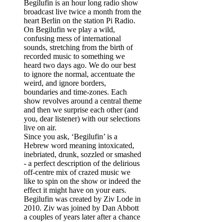
Begilufin is an hour long radio show
broadcast live twice a month from the
heart Berlin on the station Pi Radio.
On Begilufin we play a wild,
confusing mess of international
sounds, stretching from the birth of
recorded music to something we
heard two days ago. We do our best
to ignore the normal, accentuate the
weird, and ignore borders,
boundaries and time-zones. Each
show revolves around a central theme
and then we surprise each other (and
you, dear listener) with our selections
live on air.
Since you ask, ‘Begilufin’ is a
Hebrew word meaning intoxicated,
inebriated, drunk, sozzled or smashed
- a perfect description of the delirious
off-centre mix of crazed music we
like to spin on the show or indeed the
effect it might have on your ears.
Begilufin was created by Ziv Lode in
2010. Ziv was joined by Dan Abbott
a couples of years later after a chance