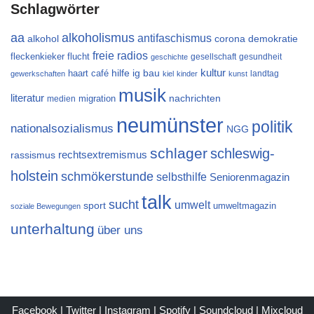
Schlagwörter
aa
alkoholismus
antifaschismus
alkohol
demokratie
corona
freie radios
flucht
fleckenkieker
gesellschaft
gesundheit
geschichte
kultur
ig bau
haart café
hilfe
landtag
gewerkschaften
kiel
kinder
kunst
musik
literatur
migration
nachrichten
medien
neumünster
politik
nationalsozialismus
NGG
schlager
schleswig-
rechtsextremismus
rassismus
holstein
schmökerstunde
selbsthilfe
Seniorenmagazin
talk
sucht
umwelt
sport
umweltmagazin
soziale Bewegungen
unterhaltung
über uns
Facebook
|
Twitter
|
Instagram
|
Spotify
|
Soundcloud
|
Mixcloud