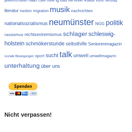
ig bau
haart café
hilfe
landtag
gewerkschaften
kiel
kinder
kunst
musik
literatur
migration
nachrichten
medien
neumünster
politik
nationalsozialismus
NGG
schlager
schleswig-
rechtsextremismus
rassismus
holstein
schmökerstunde
selbsthilfe
Seniorenmagazin
talk
sucht
umwelt
sport
umweltmagazin
soziale Bewegungen
unterhaltung
über uns
Nicht verpassen!