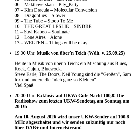
06 – Makthaverskan – Pity_Party
07 – Kim Dracula – Molecular Conversion
08 – Dragonflies – Slower
09 – The Tube – Stoop To Me
10 – THE GREAT LESLIE – SINDRE
11 – Savi Kaboo – Soulmate
12 – Lone Aires – Alone
13 – WELTEN – Things will be okay
19.00 Uhr
:
Musik von über´n Teich (Wdh. v. 25.09.25)
Heute in Musik von über'n Teich: ein Mischung aus Blues,
Rock, Cajun, Bluesrock.
Steve Earle, The Doors, Neil Young sind die "Großen", Sam
fox und andere die "nich ganz so Kleinen".
Viel Spaß
20.00 Uhr
:
Exklusiv auf UKW: Gute Nacht 100,8! Die
Radioshow zum letzten UKW-Sendetag am Sonntag um
20 Uh
Am 10. August 2026 wird unser UKW-Sender auf 100,8
MHz abgeschaltet und wir senden zukünftig nur noch
über DAB+ und Internetstream!