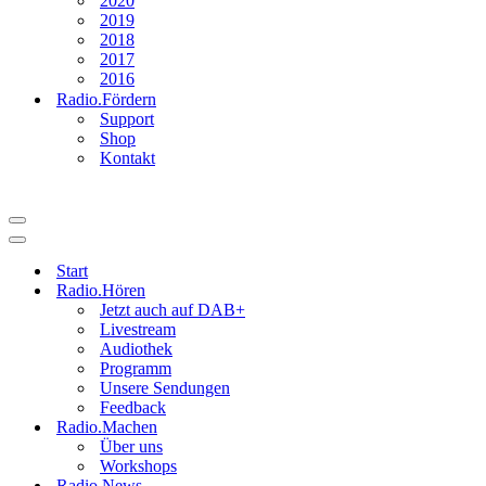
2020
2019
2018
2017
2016
Radio.Fördern
Support
Shop
Kontakt
Navigationsmenü
Navigationsmenü
Start
Radio.Hören
Jetzt auch auf DAB+
Livestream
Audiothek
Programm
Unsere Sendungen
Feedback
Radio.Machen
Über uns
Workshops
Radio.News