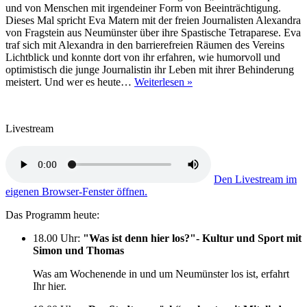
und von Menschen mit irgendeiner Form von Beeinträchtigung.
Dieses Mal spricht Eva Matern mit der freien Journalisten Alexandra
von Fragstein aus Neumünster über ihre Spastische Tetraparese. Eva
traf sich mit Alexandra in den barrierefreien Räumen des Vereins
Lichtblick und konnte dort von ihr erfahren, wie humorvoll und
optimistisch die junge Journalistin ihr Leben mit ihrer Behinderung
„Handi
meistert. Und wer es heute…
Weiterlesen »
&
Cap“
trifft
Livestream
Alexandra
von
Fragstein
Den Livestream im
eigenen Browser-Fenster öffnen.
Das Programm heute:
18.00 Uhr
:
"Was ist denn hier los?"- Kultur und Sport mit
Simon und Thomas
Was am Wochenende in und um Neumünster los ist, erfahrt
Ihr hier.