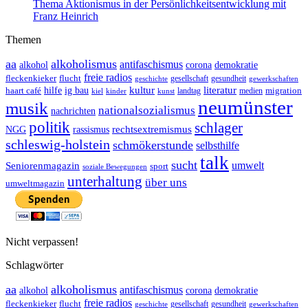
Thema Aktionismus in der Persönlichkeitsentwicklung mit
Franz Heinrich
Themen
aa
alkoholismus
antifaschismus
demokratie
alkohol
corona
freie radios
fleckenkieker
flucht
geschichte
gesellschaft
gesundheit
gewerkschaften
ig bau
kultur
literatur
haart café
hilfe
migration
landtag
kinder
medien
kiel
kunst
neumünster
musik
nationalsozialismus
nachrichten
politik
schlager
rechtsextremismus
NGG
rassismus
schleswig-holstein
schmökerstunde
selbsthilfe
talk
sucht
umwelt
Seniorenmagazin
sport
soziale Bewegungen
unterhaltung
über uns
umweltmagazin
Nicht verpassen!
Schlagwörter
aa
alkoholismus
antifaschismus
demokratie
alkohol
corona
freie radios
fleckenkieker
flucht
geschichte
gesellschaft
gesundheit
gewerkschaften