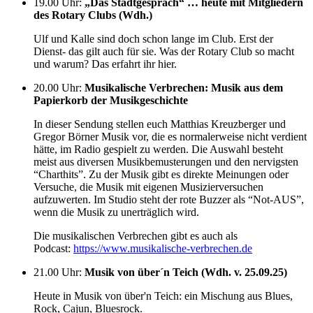
19.00 Uhr
:
„Das Stadtgespräch“ … heute mit Mitgliedern
des Rotary Clubs (Wdh.)
Ulf und Kalle sind doch schon lange im Club. Erst der
Dienst- das gilt auch für sie. Was der Rotary Club so macht
und warum? Das erfahrt ihr hier.
20.00 Uhr
:
Musikalische Verbrechen: Musik aus dem
Papierkorb der Musikgeschichte
In dieser Sendung stellen euch Matthias Kreuzberger und
Gregor Börner Musik vor, die es normalerweise nicht verdient
hätte, im Radio gespielt zu werden. Die Auswahl besteht
meist aus diversen Musikbemusterungen und den nervigsten
“Charthits”. Zu der Musik gibt es direkte Meinungen oder
Versuche, die Musik mit eigenen Musizierversuchen
aufzuwerten. Im Studio steht der rote Buzzer als “Not-AUS”,
wenn die Musik zu unerträglich wird.
Die musikalischen Verbrechen gibt es auch als
Podcast:
https://www.musikalische-verbrechen.de
21.00 Uhr
:
Musik von über´n Teich (Wdh. v. 25.09.25)
Heute in Musik von über'n Teich: ein Mischung aus Blues,
Rock, Cajun, Bluesrock.