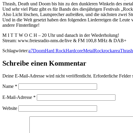
Thrash, Death und Doom bis hin zu den dunkleren Winkeln des metall
Und sehr viel Platz gibt es für Bands des diesjährigen Festivals „Roc
Also Licht löschen, Lautsprecher aufreißen, und die nächsten zwei S
Und in die Welt gesetzt haben den folgenden Liederreigen die Leute 
andere Finsterlinge!
M I T T W O C H – 20 Uhr und danach in der Wiederholung!
Stream: www.freiesradio-nms.de/live & FM 100,8 MHz & DAB+
Schlagwörter:
a7
Doom
Hard Rock
Hardcore
Metal
Rock
rockarea
Thrash
Schreibe einen Kommentar
Deine E-Mail-Adresse wird nicht veröffentlicht.
Erforderliche Felder 
Name
*
E-Mail-Adresse
*
Website