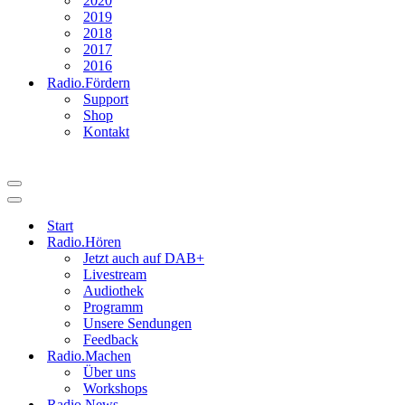
2020
2019
2018
2017
2016
Radio.Fördern
Support
Shop
Kontakt
Navigationsmenü
Navigationsmenü
Start
Radio.Hören
Jetzt auch auf DAB+
Livestream
Audiothek
Programm
Unsere Sendungen
Feedback
Radio.Machen
Über uns
Workshops
Radio.News