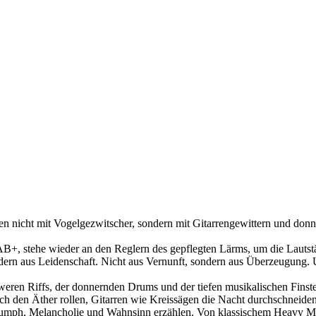
n nicht mit Vogelgezwitscher, sondern mit Gitarrengewittern und don
+, stehe wieder an den Reglern des gepflegten Lärms, um die Lautstä
ondern aus Leidenschaft. Nicht aus Vernunft, sondern aus Überzeugung.
weren Riffs, der donnernden Drums und der tiefen musikalischen Finste
h den Äther rollen, Gitarren wie Kreissägen die Nacht durchschneide
riumph, Melancholie und Wahnsinn erzählen. Von klassischem Heavy Me