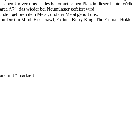
ischen Universums – alles bekommt seinen Platz in dieser LautenWell
karea A7“, das wieder bei Neumünster gefeiert wird.
tunden gehören dem Metal, und der Metal gehört uns.
von Dust in Mind, Fleshcrawl, Extinct, Kerry King, The Eternal, Hokk
sind mit
*
markiert