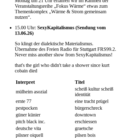
Montag um 21 Uhr erfahren wir im Rahmen der
Veranstaltungsreihe „Fokus Wärme“ etwas zum
Themenkomplex „Wärme & Strom gemeinsam
nutzen“.
15.00 Uhr
:
SexyKapitalismus (Sendung vom
13.06.26)
So klingt der dialektische Materialismus.
Übernahme des Freien Radio für Stuttgart FRS99.2.
Never miss another show from SexyKapitalismus!
that's the girl who didn't take a shower since kurt
cobain died
Interpret
Titel
scheiß kultur scheiß
mülheim asozial
identität
ernte 77
eine tracht prügel
pestpocken
bürgerschreck
güner künier
downtown
pitch black inc.
erschiessen
deutsche vita
graetsche
pilsner oiquell
pilsen bois