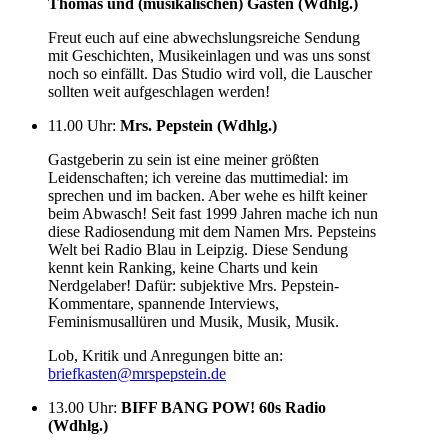
Thomas und (musikalischen) Gästen (Wdhlg.)
Freut euch auf eine abwechslungsreiche Sendung
mit Geschichten, Musikeinlagen und was uns sonst
noch so einfällt. Das Studio wird voll, die Lauscher
sollten weit aufgeschlagen werden!
11.00 Uhr
:
Mrs. Pepstein (Wdhlg.)
Gastgeberin zu sein ist eine meiner größten
Leidenschaften; ich vereine das muttimedial: im
sprechen und im backen. Aber wehe es hilft keiner
beim Abwasch! Seit fast 1999 Jahren mache ich nun
diese Radiosendung mit dem Namen Mrs. Pepsteins
Welt bei Radio Blau in Leipzig. Diese Sendung
kennt kein Ranking, keine Charts und kein
Nerdgelaber! Dafür: subjektive Mrs. Pepstein-
Kommentare, spannende Interviews,
Feminismusallüren und Musik, Musik, Musik.
Lob, Kritik und Anregungen bitte an:
briefkasten@mrspepstein.de
13.00 Uhr
:
BIFF BANG POW! 60s Radio
(Wdhlg.)