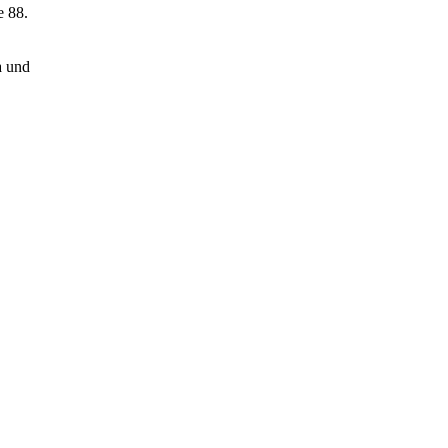
e 88.
a und