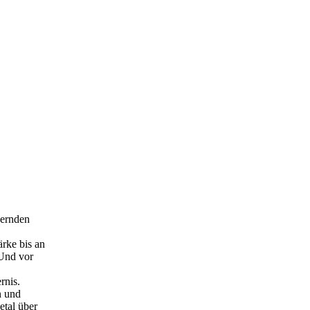
nernden
rke bis an
 Und vor
rnis.
n und
tal über