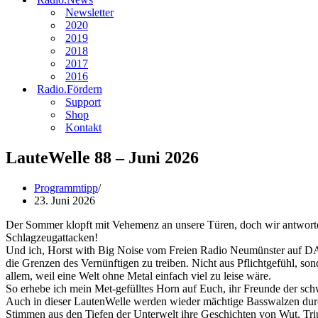
Newsletter
2020
2019
2018
2017
2016
Radio.Fördern
Support
Shop
Kontakt
LauteWelle 88 – Juni 2026
Programmtipp
23. Juni 2026
Der Sommer klopft mit Vehemenz an unsere Türen, doch wir antworte
Schlagzeugattacken!
Und ich, Horst with Big Noise vom Freien Radio Neumünster auf DAB
die Grenzen des Vernünftigen zu treiben. Nicht aus Pflichtgefühl, s
allem, weil eine Welt ohne Metal einfach viel zu leise wäre.
So erhebe ich mein Met-gefülltes Horn auf Euch, ihr Freunde der sch
Auch in dieser LautenWelle werden wieder mächtige Basswalzen durc
Stimmen aus den Tiefen der Unterwelt ihre Geschichten von Wut, T