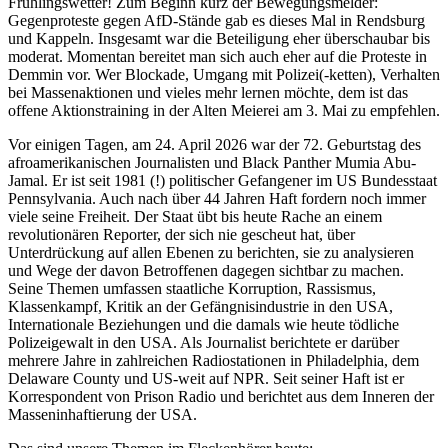
Frühlingswetter! Zum Beginn kurz der Bewegungsmelder:
Gegenproteste gegen AfD-Stände gab es dieses Mal in Rendsburg
und Kappeln. Insgesamt war die Beteiligung eher überschaubar bis
moderat. Momentan bereitet man sich auch eher auf die Proteste in
Demmin vor. Wer Blockade, Umgang mit Polizei(-ketten), Verhalten
bei Massenaktionen und vieles mehr lernen möchte, dem ist das
offene Aktionstraining in der Alten Meierei am 3. Mai zu empfehlen.
Vor einigen Tagen, am 24. April 2026 war der 72. Geburtstag des
afroamerikanischen Journalisten und Black Panther Mumia Abu-
Jamal. Er ist seit 1981 (!) politischer Gefangener im US Bundesstaat
Pennsylvania. Auch nach über 44 Jahren Haft fordern noch immer
viele seine Freiheit. Der Staat übt bis heute Rache an einem
revolutionären Reporter, der sich nie gescheut hat, über
Unterdrückung auf allen Ebenen zu berichten, sie zu analysieren
und Wege der davon Betroffenen dagegen sichtbar zu machen.
Seine Themen umfassen staatliche Korruption, Rassismus,
Klassenkampf, Kritik an der Gefängnisindustrie in den USA,
Internationale Beziehungen und die damals wie heute tödliche
Polizeigewalt in den USA. Als Journalist berichtete er darüber
mehrere Jahre in zahlreichen Radiostationen in Philadelphia, dem
Delaware County und US-weit auf NPR. Seit seiner Haft ist er
Korrespondent von Prison Radio und berichtet aus dem Inneren der
Masseninhaftierung der USA.