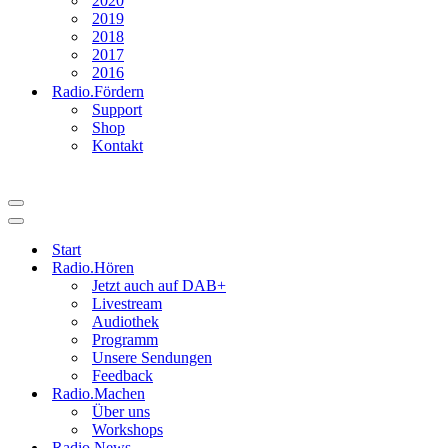
2020
2019
2018
2017
2016
Radio.Fördern
Support
Shop
Kontakt
Navigationsmenü
Navigationsmenü
Start
Radio.Hören
Jetzt auch auf DAB+
Livestream
Audiothek
Programm
Unsere Sendungen
Feedback
Radio.Machen
Über uns
Workshops
Radio.News