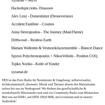
Xyramat – Micro
Hackedepicciotto- Draussen
Alev Lenz - Domestisizer (Droneversion)
Accident Fantôme – Cosmos
Anna Stereopoulou - The Journey (MainTheme)
Driftwood – Restless Earth
Mariam Wallentin & VestnorskJazzensemble – Blancet Dance
Spyros Polychronopoulos + NikosVeliotis - Position COQ
Tujiko Noriko - Knife of Yonder
xyramat.de
FRN ist das Freie Radio für Neumünster & Umgebung: selbstverwaltet,
nichtkommerziell, alternativ. Musik und Themen abseits des Mainstreams
stehen bei uns im Vordergrund. Wir fördern das gesellschaftliche &
interkulturelle Miteinander und sind ein Community Radio zum Mitmachen.
Hört uns auf DAB+, auf UKW 100,8 MHz, im Livestream und in unserer
Audiothek!