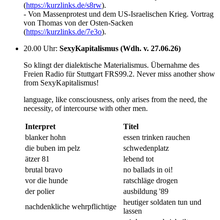
(
https://kurzlinks.de/s8rw
).
- Von Massenprotest und dem US-Israelischen Krieg. Vortrag
von Thomas von der Osten-Sacken
(
https://kurzlinks.de/7e3o
).
20.00 Uhr
:
SexyKapitalismus (Wdh. v. 27.06.26)
So klingt der dialektische Materialismus. Übernahme des
Freien Radio für Stuttgart FRS99.2. Never miss another show
from SexyKapitalismus!
language, like consciousness, only arises from the need, the
necessity, of intercourse with other men.
Interpret
Titel
blanker hohn
essen trinken rauchen
die buben im pelz
schwedenplatz
ätzer 81
lebend tot
brutal bravo
no ballads in oi!
vor die hunde
ratschläge drogen
der polier
ausbildung '89
heutiger soldaten tun und
nachdenkliche wehrpflichtige
lassen