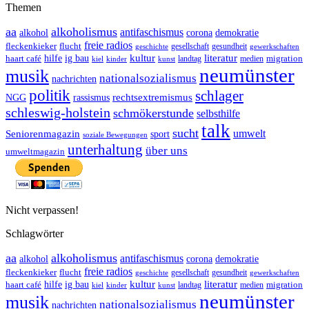
Themen
aa
alkoholismus
antifaschismus
demokratie
alkohol
corona
freie radios
fleckenkieker
flucht
geschichte
gesellschaft
gesundheit
gewerkschaften
ig bau
kultur
literatur
haart café
hilfe
migration
landtag
kinder
medien
kiel
kunst
neumünster
musik
nationalsozialismus
nachrichten
politik
schlager
rechtsextremismus
NGG
rassismus
schleswig-holstein
schmökerstunde
selbsthilfe
talk
sucht
umwelt
Seniorenmagazin
sport
soziale Bewegungen
unterhaltung
über uns
umweltmagazin
Nicht verpassen!
Schlagwörter
aa
alkoholismus
antifaschismus
demokratie
alkohol
corona
freie radios
fleckenkieker
flucht
geschichte
gesellschaft
gesundheit
gewerkschaften
ig bau
kultur
literatur
haart café
hilfe
migration
landtag
kinder
medien
kiel
kunst
neumünster
musik
nationalsozialismus
nachrichten