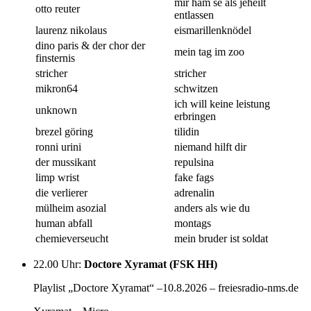
mir ham se als jeheilt
otto reuter
entlassen
laurenz nikolaus
eismarillenknödel
dino paris & der chor der
mein tag im zoo
finsternis
stricher
stricher
mikron64
schwitzen
ich will keine leistung
unknown
erbringen
brezel göring
tilidin
ronni urini
niemand hilft dir
der mussikant
repulsina
limp wrist
fake fags
die verlierer
adrenalin
mülheim asozial
anders als wie du
human abfall
montags
chemieverseucht
mein bruder ist soldat
22.00 Uhr
:
Doctore Xyramat (FSK HH)
Playlist „Doctore Xyramat“ –10.8.2026 – freiesradio-nms.de