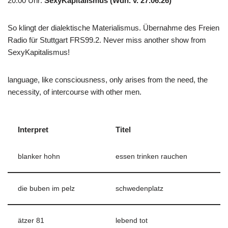
20.00 Uhr
:
SexyKapitalismus (Wdh. v. 27.06.26)
So klingt der dialektische Materialismus. Übernahme des Freien
Radio für Stuttgart FRS99.2. Never miss another show from
SexyKapitalismus!
language, like consciousness, only arises from the need, the
necessity, of intercourse with other men.
Interpret
Titel
blanker hohn
essen trinken rauchen
die buben im pelz
schwedenplatz
ätzer 81
lebend tot