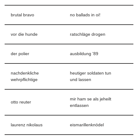
brutal bravo
no ballads in oi!
vor die hunde
ratschläge drogen
der polier
ausbildung '89
nachdenkliche
heutiger soldaten tun
wehrpflichtige
und lassen
mir ham se als jeheilt
otto reuter
entlassen
laurenz nikolaus
eismarillenknödel