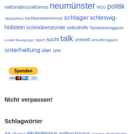
neumünster
politik
nationalsozialismus
NGG
schlager
schleswig-
rechtsextremismus
rassismus
holstein
schmökerstunde
selbsthilfe
Seniorenmagazin
talk
sucht
umwelt
sport
umweltmagazin
soziale Bewegungen
unterhaltung
über uns
Nicht verpassen!
Schlagwörter
aa
alkoholismus
antifaschismus
alkohol
demokratie
corona