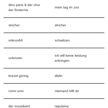
dino paris & der chor
mein tag im zoo
der finsternis
stricher
stricher
mikron64
schwitzen
ich will keine leistung
unknown
erbringen
brezel göring
tilidin
ronni urini
niemand hilft dir
der mussikant
repulsina