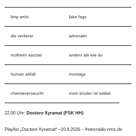
limp wrist
fake fags
die verlierer
adrenalin
mülheim asozial
anders als wie du
human abfall
montags
chemieverseucht
mein bruder ist soldat
22.00 Uhr
:
Doctore Xyramat (FSK HH)
Playlist „Doctore Xyramat“ –10.8.2026 – freiesradio-nms.de