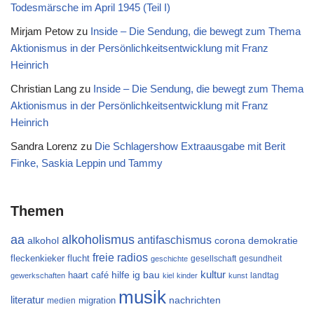
Todesmärsche im April 1945 (Teil I)
Mirjam Petow
zu
Inside – Die Sendung, die bewegt zum Thema
Aktionismus in der Persönlichkeitsentwicklung mit Franz
Heinrich
Christian Lang
zu
Inside – Die Sendung, die bewegt zum Thema
Aktionismus in der Persönlichkeitsentwicklung mit Franz
Heinrich
Sandra Lorenz
zu
Die Schlagershow Extraausgabe mit Berit
Finke, Saskia Leppin und Tammy
Themen
aa
alkoholismus
antifaschismus
alkohol
demokratie
corona
freie radios
flucht
fleckenkieker
gesellschaft
gesundheit
geschichte
kultur
ig bau
haart café
hilfe
landtag
gewerkschaften
kiel
kinder
kunst
musik
literatur
migration
nachrichten
medien