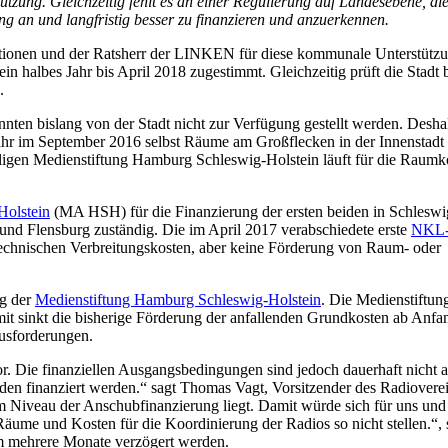
ützung. Gleichzeitig fehlt es an einer Regulierung auf Landesebene, di
 an und langfristig besser zu finanzieren und anzuerkennen.
ktionen und der Ratsherr der LINKEN für diese kommunale Unterstütz
halbes Jahr bis April 2018 zugestimmt. Gleichzeitig prüft die Stadt b
.
nnten bislang von der Stadt nicht zur Verfügung gestellt werden. Desha
hr im September 2016 selbst Räume am Großflecken in der Innenstadt
igen Medienstiftung Hamburg Schleswig-Holstein läuft für die Raumk
Holstein
(MA HSH) für die Finanzierung der ersten beiden in Schleswi
nd Flensburg zuständig. Die im April 2017 verabschiedete erste
NKL
echnischen Verbreitungskosten, aber keine Förderung von Raum- oder
ng der
Medienstiftung Hamburg Schleswig-Holstein
. Die Medienstiftu
mit sinkt die bisherige Förderung der anfallenden Grundkosten ab Anf
ausforderungen.
or. Die finanziellen Ausgangsbedingungen sind jedoch dauerhaft nicht 
den finanziert werden.“ sagt Thomas Vagt, Vorsitzender des Radiovere
em Niveau der Anschubfinanzierung liegt. Damit würde sich für uns und
Räume und Kosten für die Koordinierung der Radios so nicht stellen.“, 
m mehrere Monate verzögert werden.