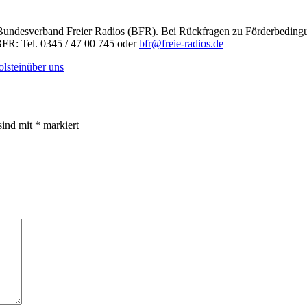
 Bundesverband Freier Radios (BFR). Bei Rückfragen zu Förderbeding
FR: Tel. 0345 / 47 00 745 oder
bfr@freie-radios.de
olstein
über uns
sind mit
*
markiert