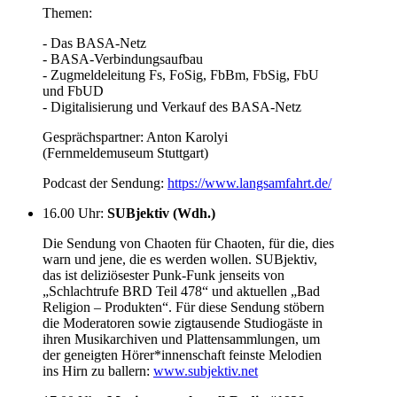
Themen:
- Das BASA-Netz
- BASA-Verbindungsaufbau
- Zugmeldeleitung Fs, FoSig, FbBm, FbSig, FbU
und FbUD
- Digitalisierung und Verkauf des BASA-Netz
Gesprächspartner: Anton Karolyi
(Fernmeldemuseum Stuttgart)
Podcast der Sendung:
https://www.langsamfahrt.de/
16.00 Uhr
:
SUBjektiv (Wdh.)
Die Sendung von Chaoten für Chaoten, für die, dies
warn und jene, die es werden wollen. SUBjektiv,
das ist deliziösester Punk-Funk jenseits von
„Schlachtrufe BRD Teil 478“ und aktuellen „Bad
Religion – Produkten“. Für diese Sendung stöbern
die Moderatoren sowie zigtausende Studiogäste in
ihren Musikarchiven und Plattensammlungen, um
der geneigten Hörer*innenschaft feinste Melodien
ins Hirn zu ballern:
www.subjektiv.net