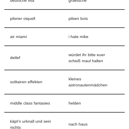
deutsche vita
graetsche
pilsner oiquell
pilsen bois
air miami
i hate mike
würdet ihr bitte euer
detlef
scheiß maul halten
kleines
solitairen effekten
astronautenmädchen
middle class fantasies
helden
käpt'n urknall und sein
nach haus
nichts