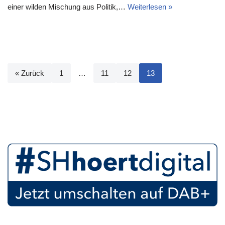
einer wilden Mischung aus Politik,…
Weiterlesen »
« Zurück
1
…
11
12
13