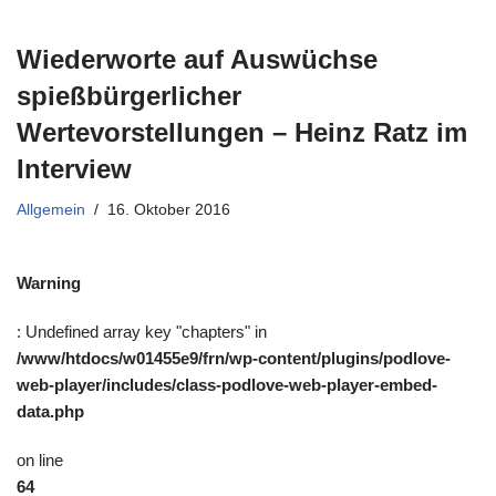
Wiederworte auf Auswüchse
spießbürgerlicher
Wertevorstellungen – Heinz Ratz im
Interview
Allgemein
16. Oktober 2016
Warning
: Undefined array key "chapters" in
/www/htdocs/w01455e9/frn/wp-content/plugins/podlove-
web-player/includes/class-podlove-web-player-embed-
data.php
on line
64