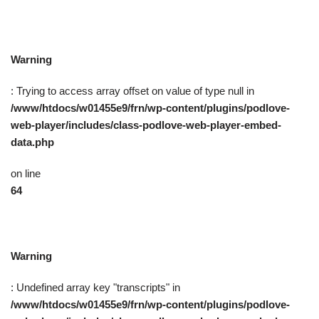
Warning
: Trying to access array offset on value of type null in
/www/htdocs/w01455e9/frn/wp-content/plugins/podlove-
web-player/includes/class-podlove-web-player-embed-
data.php
on line
64
Warning
: Undefined array key "transcripts" in
/www/htdocs/w01455e9/frn/wp-content/plugins/podlove-