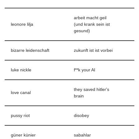
arbeit macht geil
leonore lilja
(und krank sein ist
gesund)
bizarre leidenschaft
zukunft ist ist vorbei
luke nickle
f**k your AI
they saved hitler's
love canal
brain
pussy riot
disobey
güner künier
sabahlar