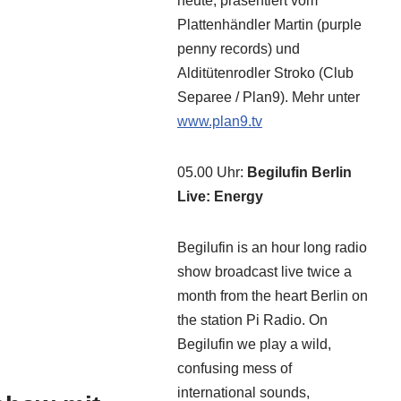
heute, präsentiert vom
Plattenhändler Martin (purple
penny records) und
Alditütenrodler Stroko (Club
Separee / Plan9). Mehr unter
www.plan9.tv
05.00 Uhr
:
Begilufin Berlin
Live: Energy
Begilufin is an hour long radio
show broadcast live twice a
month from the heart Berlin on
the station Pi Radio. On
Begilufin we play a wild,
confusing mess of
international sounds,