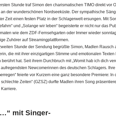
ersten Stunde traf Simon den charismatischen TIMO direkt vor Ort
 an der wunderschönen Nordseeküste. Der sympathische Sänger
ter Zeit einen festen Platz in der Schlagerwelt ersungen. Mit S
gefahrn“ und „Solange wir leben“ begeisterte er nicht nur das Pu
maten wie dem ZDF-Fernsehgarten oder Immer wieder sonntag
ige Zuhörer auf Streamingplattformen.
 zweiten Stunde der Sendung begrüßte Simon, Madlen Rausch a
rin, die mit ihrer einzigartigen Stimme und emotionalen Texten b
 berührt hat. Seit ihrem Durchbruch mit „Womit hab ich dich ver
 aufregendsten Newcomerinnen des deutschen Schlagers. Ihre 
rregen“ feierte vor Kurzem eine ganz besondere Premiere: In d
, schlechte Zeiten“ (GZSZ) durfte Madlen ihren Song präsentiere
r Karriere.
…“ mit Singer-