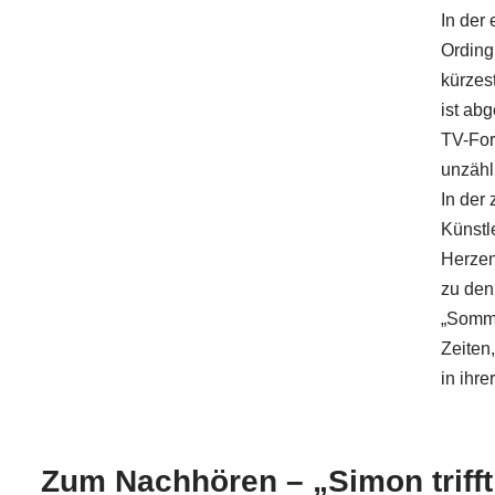
In der 
Ording
kürzes
ist ab
TV-For
unzähl
In der
Künstle
Herzen
zu den
„Somme
Zeiten
in ihre
Zum Nachhören – „Simon trifft