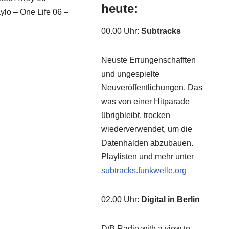
heute:
ylo – One Life 06 –
00.00 Uhr
:
Subtracks
Neuste Errungenschafften
und ungespielte
Neuveröffentlichungen. Das
was von einer Hitparade
übrigbleibt, trocken
wiederverwendet, um die
Datenhalden abzubauen.
Playlisten und mehr unter
subtracks.funkwelle.org
02.00 Uhr
:
Digital in Berlin
D/B Radio with a view to