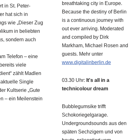
breathtaking city in Europe.
 in St. Peter-
Because the destiny of Berlin
 hat sich in
is a continuous journey with
ongs wie „Dieser Zug
out ever arriving. Moderated
blikum in beliebten
and compiled by Dirk
s, sondern auch
Markham, Michael Rosen and
guests. Mehr unter
m Telefon – eine
www.digitalinberlin.de
ereits viele
dient“ zählt Madlen
03.30 Uhr
:
It's all in a
aktuelle Single
technicolour dream
er Kultserie „Gute
n – ein Meilenstein
Bubblegumsike trifft
Schokoriegelgarage.
Undergroundsounds aus den
späten Sechzigern und von