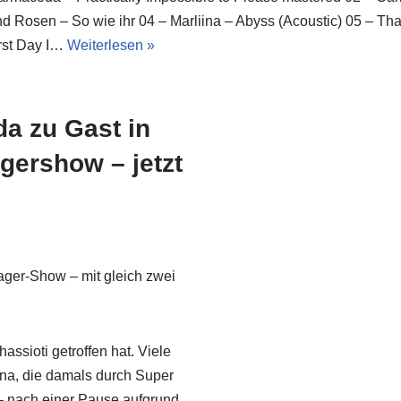
d Rosen – So wie ihr 04 – Marliina – Abyss (Acoustic) 05 – Tha
rst Day I…
Weiterlesen »
da zu Gast in
gershow – jetzt
ager-Show – mit gleich zwei
ssioti getroffen hat. Viele
ona, die damals durch Super
– nach einer Pause aufgrund