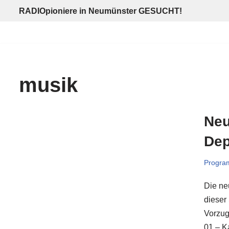
RADIOpioniere in Neumünster GESUCHT!
Zum
Inhalt
springen
musik
Neu
Dep
Progra
Die ne
dieser
Vorzug
01 – K