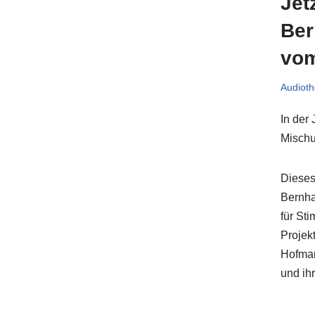
Jet
Ber
vom
Audioth
In der
Mischu
Dieses
Bernha
für St
Projek
Hofman
und ih