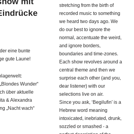
show mit
stretching from the birth of
Eindrücke
recorded music to something
we heard two days ago. We
do our best to ignore the
normal, accentuate the weird,
and ignore borders,
der eine bunte
boundaries and time-zones.
ge gute Laune!
Each show revolves around a
central theme and then we
lagerwelt:
surprise each other (and you,
er „Blondes Wunder“
dear listener) with our
ch über aktuelle
selections live on air.
ita & Alexandra
Since you ask, ‘Begilufin’ is a
ong „Nacht wach“
Hebrew word meaning
intoxicated, inebriated, drunk,
sozzled or smashed - a