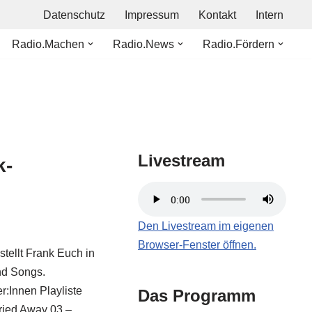
Datenschutz
Impressum
Kontakt
Intern
Radio.Machen
Radio.News
Radio.Fördern
Livestream
k-
Den Livestream im eigenen
Browser-Fenster öffnen.
tellt Frank Euch in
nd Songs.
:Innen Playliste
Das Programm
ried Away 03 –