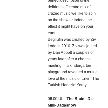
perfect description of the
delirious off-centre mix of
crazed music we like to spin
on the show or indeed the
effect it might have on your
ears.
Begilufin was created by Ziv
Lode in 2010. Ziv was joined
by Dan Abbott a couples of
years later after a chance
meeting in a kindergarten
playground revealed a mutual
love of the music of Erkin ‘The
Turkish Hendrix’ Koray.
06.00 Uhr
:
The Brain - Die
Mini-Dadashow