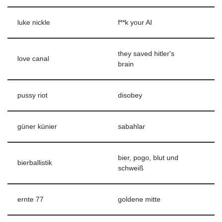
luke nickle
f**k your AI
they saved hitler's
love canal
brain
pussy riot
disobey
güner künier
sabahlar
bier, pogo, blut und
bierballistik
schweiß
ernte 77
goldene mitte