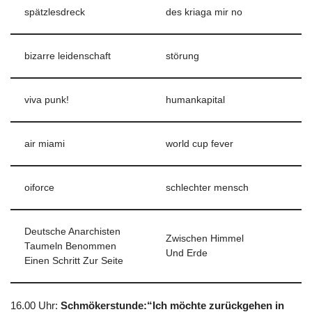
spätzlesdreck
des kriaga mir no
bizarre leidenschaft
störung
viva punk!
humankapital
air miami
world cup fever
oiforce
schlechter mensch
Deutsche Anarchisten
Zwischen Himmel
Taumeln Benommen
Und Erde
Einen Schritt Zur Seite
16.00 Uhr
:
Schmökerstunde:“Ich möchte zurückgehen in