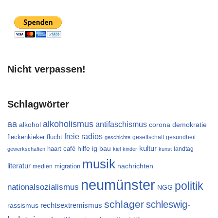
Nicht verpassen!
Schlagwörter
aa
alkoholismus
antifaschismus
alkohol
demokratie
corona
freie radios
flucht
fleckenkieker
gesellschaft
gesundheit
geschichte
kultur
ig bau
haart café
hilfe
landtag
gewerkschaften
kiel
kinder
kunst
musik
literatur
migration
nachrichten
medien
neumünster
politik
nationalsozialismus
NGG
schlager
schleswig-
rechtsextremismus
rassismus