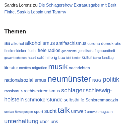
Sandra Lorenz
zu
Die Schlagershow Extraausgabe mit Berit
Finke, Saskia Leppin und Tammy
Themen
aa
alkoholismus
antifaschismus
alkohol
demokratie
corona
freie radios
flucht
fleckenkieker
gesellschaft
gesundheit
geschichte
kultur
ig bau
haart café
hilfe
landtag
gewerkschaften
kiel
kinder
kunst
musik
literatur
migration
nachrichten
medien
neumünster
politik
nationalsozialismus
NGG
schlager
schleswig-
rechtsextremismus
rassismus
holstein
schmökerstunde
selbsthilfe
Seniorenmagazin
talk
sucht
umwelt
sport
umweltmagazin
soziale Bewegungen
unterhaltung
über uns