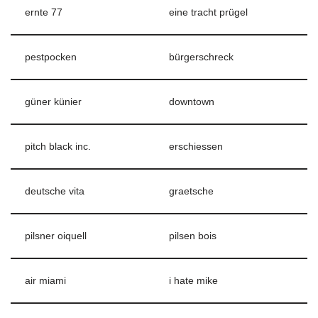
ernte 77
eine tracht prügel
pestpocken
bürgerschreck
güner künier
downtown
pitch black inc.
erschiessen
deutsche vita
graetsche
pilsner oiquell
pilsen bois
air miami
i hate mike