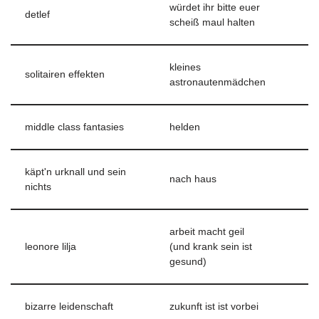
würdet ihr bitte euer
detlef
scheiß maul halten
kleines
solitairen effekten
astronautenmädchen
middle class fantasies
helden
käpt'n urknall und sein
nach haus
nichts
arbeit macht geil
leonore lilja
(und krank sein ist
gesund)
bizarre leidenschaft
zukunft ist ist vorbei