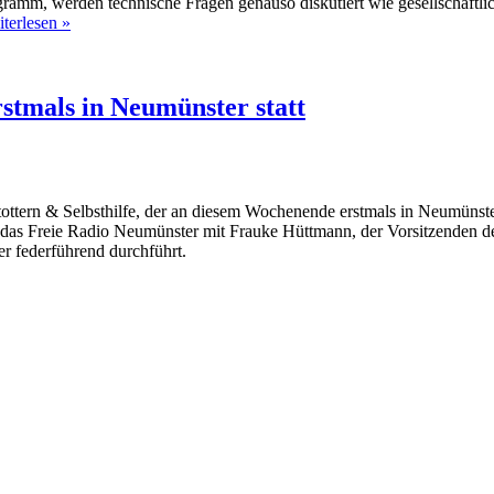
gramm, werden technische Fragen genauso diskutiert wie gesellschaftl
Onlinekongress
terlesen »
Freier
Radios
2020
rstmals in Neumünster statt
tottern & Selbsthilfe, der an diesem Wochenende erstmals in Neumünste
te das Freie Radio Neumünster mit Frauke Hüttmann, der Vorsitzenden 
er federführend durchführt.