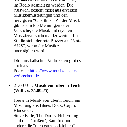
im Radio gespielt zu werden. Die
Auswahl besteht meist aus diversen
Musikbemusterungen und den
nervigsten “Charthits”. Zu der Musik
gibt es direkte Meinungen oder
Versuche, die Musik mit eigenen
Musizierversuchen aufzuwerten. Im
Studio steht der rote Buzzer als “Not-
AUS”, wenn die Musik zu
unerträglich wird.
Die musikalischen Verbrechen gibt es
auch als
Podcast:
https://www.musikalische-
verbrechen.de
21.00 Uhr
:
Musik von über´n Teich
(Wdh. v. 25.09.25)
Heute in Musik von über'n Teich: ein
Mischung aus Blues, Rock, Cajun,
Bluesrock.
Steve Earle, The Doors, Neil Young
sind die "Großen", Sam fox und
andere die "nich ganz so Kleinen".