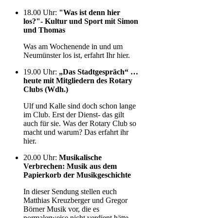
18.00 Uhr
:
"Was ist denn hier
los?"- Kultur und Sport mit Simon
und Thomas
Was am Wochenende in und um
Neumünster los ist, erfahrt Ihr hier.
19.00 Uhr
:
„Das Stadtgespräch“ …
heute mit Mitgliedern des Rotary
Clubs (Wdh.)
Ulf und Kalle sind doch schon lange
im Club. Erst der Dienst- das gilt
auch für sie. Was der Rotary Club so
macht und warum? Das erfahrt ihr
hier.
20.00 Uhr
:
Musikalische
Verbrechen: Musik aus dem
Papierkorb der Musikgeschichte
In dieser Sendung stellen euch
Matthias Kreuzberger und Gregor
Börner Musik vor, die es
normalerweise nicht verdient hätte,