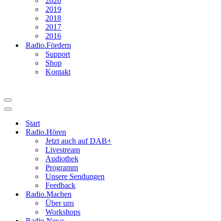
2020
2019
2018
2017
2016
Radio.Fördern
Support
Shop
Kontakt
Navigationsmenü
Navigationsmenü
Start
Radio.Hören
Jetzt auch auf DAB+
Livestream
Audiothek
Programm
Unsere Sendungen
Feedback
Radio.Machen
Über uns
Workshops
Radio.News