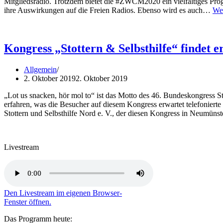
Mitgliedsradio. Trotzdem bietet die #ZWCM2020 ein vielfältiges Pro
ihre Auswirkungen auf die Freien Radios. Ebenso wird es auch…
Wei
Kongress „Stottern & Selbsthilfe“ findet e
Allgemein
2. Oktober 2019
2. Oktober 2019
„Lot us snacken, hör mol to“ ist das Motto des 46. Bundeskongress S
erfahren, was die Besucher auf diesem Kongress erwartet telefonier
Stottern und Selbsthilfe Nord e. V., der diesen Kongress in Neumünst
Livestream
Den Livestream im eigenen Browser-
Fenster öffnen.
Das Programm heute: