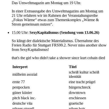
Das Umweltmagazin am Montag um 19 Uhr.
In einer Extraausgabe des Umweltmagazins am Montag um
21 Uhr erfahren wir im Rahmen der Veranstaltungsreihe
„Fokus Wärme“ etwas zum Themenkomplex „Wärme &
Strom gemeinsam nutzen“.
15.00 Uhr
:
SexyKapitalismus (Sendung vom 13.06.26)
So klingt der dialektische Materialismus. Übernahme des
Freien Radio für Stuttgart FRS99.2. Never miss another show
from SexyKapitalismus!
that's the girl who didn't take a shower since kurt cobain died
Interpret
Titel
scheiß kultur scheiß
mülheim asozial
identität
ernte 77
eine tracht prügel
pestpocken
bürgerschreck
güner künier
downtown
pitch black inc.
erschiessen
deutsche vita
graetsche
pilsner oiquell
pilsen bois