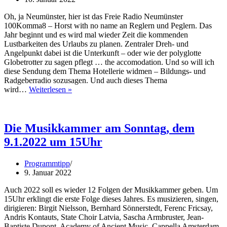
Liedermacherszene
geht
Oh, ja Neumünster, hier ist das Freie Radio Neumünster
ins
100Komma8 – Horst with no name an Reglern und Peglern. Das
zweite
Jahr beginnt und es wird mal wieder Zeit die kommenden
Jahr
Lustbarkeiten des Urlaubs zu planen. Zentraler Dreh- und
Angelpunkt dabei ist die Unterkunft – oder wie der polyglotte
Globetrotter zu sagen pflegt … the accomodation. Und so will ich
diese Sendung dem Thema Hotellerie widmen – Bildungs- und
Radgeberradio sozusagen. Und auch dieses Thema
KrautsWelle
wird…
Weiterlesen »
39
–
Das
Hotelgewerbe
Die Musikkammer am Sonntag, dem
9.1.2022 um 15Uhr
Programmtipp
9. Januar 2022
Auch 2022 soll es wieder 12 Folgen der Musikkammer geben. Um
15Uhr erklingt die erste Folge dieses Jahres. Es musizieren, singen,
dirigieren: Birgit Nielsson, Bernhard Sönnerstedt, Ferenc Fricsay,
Andris Kontauts, State Choir Latvia, Sascha Armbruster, Jean-
Baptiste Dupont, Academy of Ancient Music, Cappella Amsterdam,