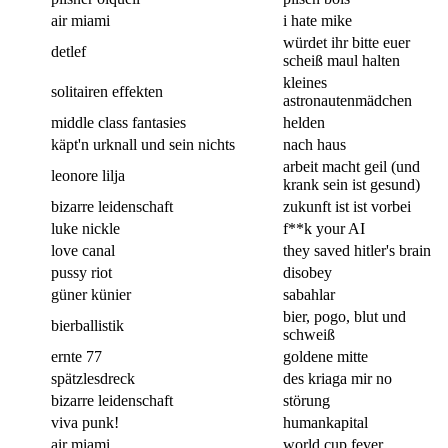
air miami
i hate mike
würdet ihr bitte euer
detlef
scheiß maul halten
kleines
solitairen effekten
astronautenmädchen
middle class fantasies
helden
käpt'n urknall und sein nichts
nach haus
arbeit macht geil (und
leonore lilja
krank sein ist gesund)
bizarre leidenschaft
zukunft ist ist vorbei
luke nickle
f**k your AI
love canal
they saved hitler's brain
pussy riot
disobey
güner künier
sabahlar
bier, pogo, blut und
bierballistik
schweiß
ernte 77
goldene mitte
spätzlesdreck
des kriaga mir no
bizarre leidenschaft
störung
viva punk!
humankapital
air miami
world cup fever