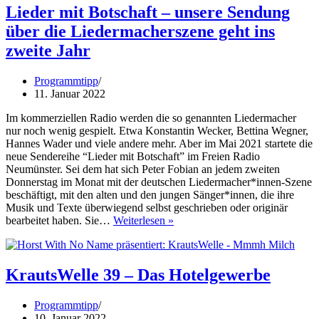
Lieder mit Botschaft – unsere Sendung
über die Liedermacherszene geht ins
zweite Jahr
Programmtipp
11. Januar 2022
Im kommerziellen Radio werden die so genannten Liedermacher
nur noch wenig gespielt. Etwa Konstantin Wecker, Bettina Wegner,
Hannes Wader und viele andere mehr. Aber im Mai 2021 startete die
neue Sendereihe “Lieder mit Botschaft” im Freien Radio
Neumünster. Sei dem hat sich Peter Fobian an jedem zweiten
Donnerstag im Monat mit der deutschen Liedermacher*innen-Szene
beschäftigt, mit den alten und den jungen Sänger*innen, die ihre
Musik und Texte überwiegend selbst geschrieben oder originär
Lieder
bearbeitet haben. Sie…
Weiterlesen »
mit
Botschaft
–
unsere
KrautsWelle 39 – Das Hotelgewerbe
Sendung
über
Programmtipp
die
10. Januar 2022