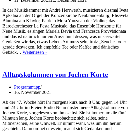
11. Dezember 2021
22. Dezember 2021
In der Musikkammer mit André Herrwerth, musizieren diesmal Iveta
Apkalna an der Orgel der Konzertkirche Neubrandenburg, Elisaveta
Blumina am Klavier, Patricio Mora Yanza an der Violine, das
Barockorchester La Festa Musicale, das Ensemble Horizonte für
Neue Musik, es singen Mariela Devia und Francesca Provvisionata
und das ist natürlich nur ein Ausschnitt dessen, was uns erwartet.
Genießen wir das, etwas LebensArt muss sein, trotz „Seuche“ oder
gerade deswegen. Ich empfehle Tee oder Kaffee und dänisches
Die
Gebäck…
Weiterlesen »
Musikkammer,
das
Sonntagsmagazin
für
Alltagskolumnen von Jochen Korte
Klassische
Musik,
Programmtipp
am
16. November 2021
Sonntag,
dem
Ab der 47. Woche hört Ihr morgens kurz nach 8 Uhr, gegen 14 Uhr
12.12.
und 23 Uhr im Freien Radio Neumünster neue Alltagskolumne von
um
Jochen Korte, vorgelesen von ihm selbst. Sie ist immer um die fünf
15Uhr.
Minuten lang. Jochen Korte beobachtet: sich selbst, seine
Hier
Mitmenschen, seine Umwelt. Er nimmt wahr, was um ihn herum
oder
geschieht. Dann ordnet er es ein, macht sich Gedanken und
auf