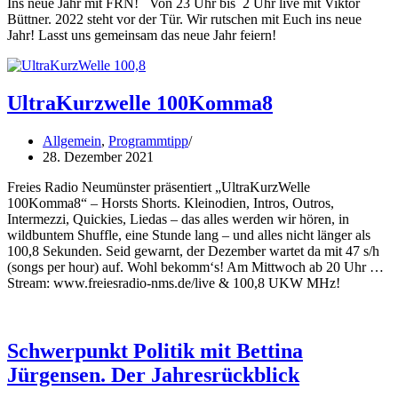
Ins neue Jahr mit FRN! Von 23 Uhr bis 2 Uhr live mit Viktor
als
Büttner. 2022 steht vor der Tür. Wir rutschen mit Euch ins neue
Gast
Jahr! Lasst uns gemeinsam das neue Jahr feiern!
UltraKurzwelle 100Komma8
Allgemein
,
Programmtipp
28. Dezember 2021
Freies Radio Neumünster präsentiert „UltraKurzWelle
100Komma8“ – Horsts Shorts. Kleinodien, Intros, Outros,
Intermezzi, Quickies, Liedas – das alles werden wir hören, in
wildbuntem Shuffle, eine Stunde lang – und alles nicht länger als
100,8 Sekunden. Seid gewarnt, der Dezember wartet da mit 47 s/h
(songs per hour) auf. Wohl bekomm‘s! Am Mittwoch ab 20 Uhr …
Stream: www.freiesradio-nms.de/live & 100,8 UKW MHz!
Schwerpunkt Politik mit Bettina
Jürgensen. Der Jahresrückblick