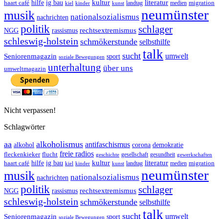
ig bau
kultur
literatur
haart café
hilfe
migration
landtag
kinder
medien
kiel
kunst
neumünster
musik
nationalsozialismus
nachrichten
politik
schlager
rechtsextremismus
NGG
rassismus
schleswig-holstein
schmökerstunde
selbsthilfe
talk
sucht
umwelt
Seniorenmagazin
sport
soziale Bewegungen
unterhaltung
über uns
umweltmagazin
Nicht verpassen!
Schlagwörter
aa
alkoholismus
antifaschismus
demokratie
alkohol
corona
freie radios
fleckenkieker
flucht
geschichte
gesellschaft
gesundheit
gewerkschaften
ig bau
kultur
literatur
haart café
hilfe
migration
landtag
kinder
medien
kiel
kunst
neumünster
musik
nationalsozialismus
nachrichten
politik
schlager
rechtsextremismus
NGG
rassismus
schleswig-holstein
schmökerstunde
selbsthilfe
talk
sucht
umwelt
Seniorenmagazin
sport
soziale Bewegungen