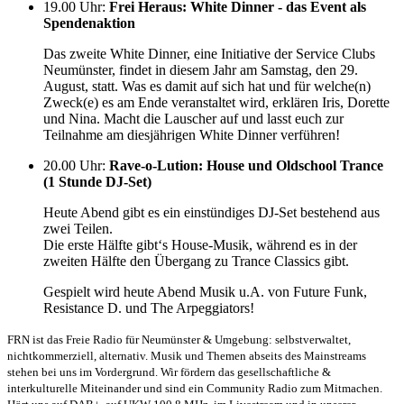
19.00 Uhr
:
Frei Heraus: White Dinner - das Event als
Spendenaktion
Das zweite White Dinner, eine Initiative der Service Clubs
Neumünster, findet in diesem Jahr am Samstag, den 29.
August, statt. Was es damit auf sich hat und für welche(n)
Zweck(e) es am Ende veranstaltet wird, erklären Iris, Dorette
und Nina. Macht die Lauscher auf und lasst euch zur
Teilnahme am diesjährigen White Dinner verführen!
20.00 Uhr
:
Rave-o-Lution: House und Oldschool Trance
(1 Stunde DJ-Set)
Heute Abend gibt es ein einstündiges DJ-Set bestehend aus
zwei Teilen.
Die erste Hälfte gibt‘s House-Musik, während es in der
zweiten Hälfte den Übergang zu Trance Classics gibt.
Gespielt wird heute Abend Musik u.A. von Future Funk,
Resistance D. und The Arpeggiators!
FRN ist das Freie Radio für Neumünster & Umgebung: selbstverwaltet,
nichtkommerziell, alternativ. Musik und Themen abseits des Mainstreams
stehen bei uns im Vordergrund. Wir fördern das gesellschaftliche &
interkulturelle Miteinander und sind ein Community Radio zum Mitmachen.