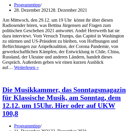
Programmtipp
28. Dezember 2021
28. Dezember 2021
Am Mittwoch, den 29.12. um 19 Uhr könnt ihr über diesen
Radiosender hören, was Bettina Jürgensen auf Fragen zum
politischen Geschehen 2021 antwortet. André Herrwerth hat sie
dazu interviewt. Vom Versuch Trumps, das Capitol in Washington
zu stürmen und US-Präsident zu bleiben, von Hoffnungen und
Befürchtungen zur Ampelkoalition, der Corona Pandemie, von
gewerkschaftlichen Kämpfen, der Entwicklung in Chile, China,
Russland, der Ukraine und anderen Ländern, handelt dieses
Gespräch. Außerdem geben wir einen kurzen Ausblick
Schwerpunkt
auf…
Weiterlesen »
Politik
mit
Bettina
Jürgensen.
Die Musikkammer, das Sonntagsmagazin
Der
für Klassische Musik, am Sonntag, dem
Jahresrückblick
12.12. um 15Uhr. Hier oder auf UKW
100,8
Programmtipp