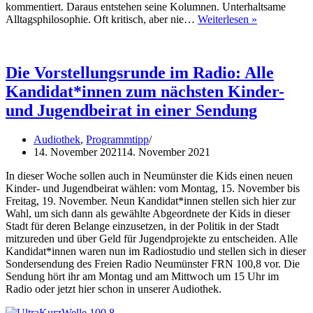
kommentiert. Daraus entstehen seine Kolumnen. Unterhaltsame
UKW
Alltagskolu
Alltagsphilosophie. Oft kritisch, aber nie…
Weiterlesen »
100,8
von
Jochen
Korte
Die Vorstellungsrunde im Radio: Alle
Kandidat*innen zum nächsten Kinder-
und Jugendbeirat in einer Sendung
Audiothek
,
Programmtipp
14. November 2021
14. November 2021
In dieser Woche sollen auch in Neumünster die Kids einen neuen
Kinder- und Jugendbeirat wählen: vom Montag, 15. November bis
Freitag, 19. November. Neun Kandidat*innen stellen sich hier zur
Wahl, um sich dann als gewählte Abgeordnete der Kids in dieser
Stadt für deren Belange einzusetzen, in der Politik in der Stadt
mitzureden und über Geld für Jugendprojekte zu entscheiden. Alle
Kandidat*innen waren nun im Radiostudio und stellen sich in dieser
Sondersendung des Freien Radio Neumünster FRN 100,8 vor. Die
Sendung hört ihr am Montag und am Mittwoch um 15 Uhr im
Radio oder jetzt hier schon in unserer Audiothek.