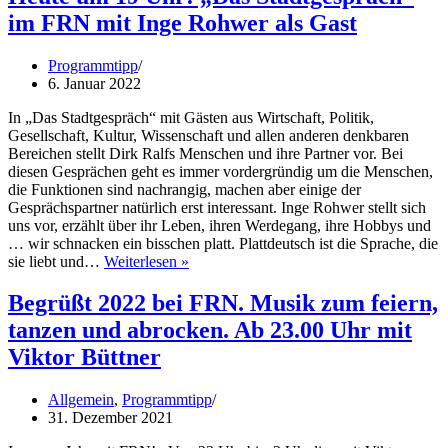
im FRN mit Inge Rohwer als Gast
Programmtipp
6. Januar 2022
In „Das Stadtgespräch“ mit Gästen aus Wirtschaft, Politik,
Gesellschaft, Kultur, Wissenschaft und allen anderen denkbaren
Bereichen stellt Dirk Ralfs Menschen und ihre Partner vor. Bei
diesen Gesprächen geht es immer vordergründig um die Menschen,
die Funktionen sind nachrangig, machen aber einige der
Gesprächspartner natürlich erst interessant. Inge Rohwer stellt sich
uns vor, erzählt über ihr Leben, ihren Werdegang, ihre Hobbys und
… wir schnacken ein bisschen platt. Plattdeutsch ist die Sprache, die
Heute
sie liebt und…
Weiterlesen »
um
19
Begrüßt 2022 bei FRN. Musik zum feiern,
Uhr:
tanzen und abrocken. Ab 23.00 Uhr mit
„Das
Stadtgespräch“
Viktor Büttner
im
FRN
Allgemein
,
Programmtipp
mit
31. Dezember 2021
Inge
Rohwer