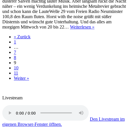
düsterer Salven mächtig lauter Musik. Aber langsam rückt die Nacht
näher – ein wenig Verdunkelung ins heimische Metalrevier gebracht
und schon kann die LauteWelle 29 vom Freien Radio Neumünster
100,8 den Raum fluten. Horst with the noise grüßt mit süßer
Düsternis und wünscht gute Unterhaltung. Und das alles am
LauteWelle
morgigen Mittwoch von 20 bis 22…
Weiterlesen »
–
« Zurück
29
1
–
…
Juni
7
2021
8
9
10
11
Weiter »
Livestream
Den Livestream im
eigenen Browser-Fenster öffnen.