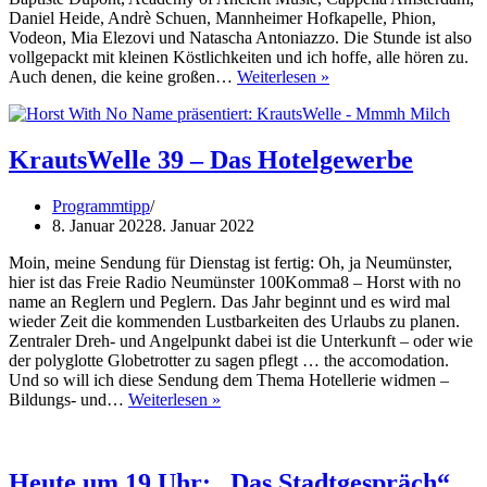
Daniel Heide, Andrè Schuen, Mannheimer Hofkapelle, Phion,
Vodeon, Mia Elezovi und Natascha Antoniazzo. Die Stunde ist also
vollgepackt mit kleinen Köstlichkeiten und ich hoffe, alle hören zu.
Die
Auch denen, die keine großen…
Weiterlesen »
Musikkammer
am
Sonntag,
dem
KrautsWelle 39 – Das Hotelgewerbe
9.1.2022
um
Programmtipp
15Uhr
8. Januar 2022
8. Januar 2022
Moin, meine Sendung für Dienstag ist fertig: Oh, ja Neumünster,
hier ist das Freie Radio Neumünster 100Komma8 – Horst with no
name an Reglern und Peglern. Das Jahr beginnt und es wird mal
wieder Zeit die kommenden Lustbarkeiten des Urlaubs zu planen.
Zentraler Dreh- und Angelpunkt dabei ist die Unterkunft – oder wie
der polyglotte Globetrotter zu sagen pflegt … the accomodation.
Und so will ich diese Sendung dem Thema Hotellerie widmen –
KrautsWelle
Bildungs- und…
Weiterlesen »
39
–
Das
Hotelgewerbe
Heute um 19 Uhr: „Das Stadtgespräch“