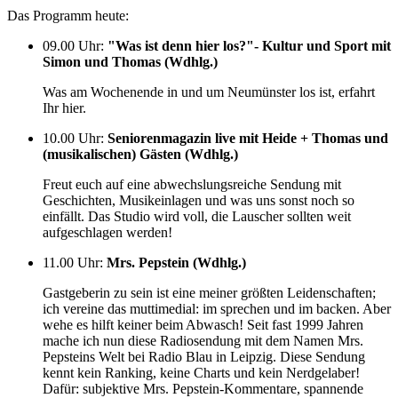
Das Programm heute:
09.00 Uhr
:
"Was ist denn hier los?"- Kultur und Sport mit
Simon und Thomas (Wdhlg.)
Was am Wochenende in und um Neumünster los ist, erfahrt
Ihr hier.
10.00 Uhr
:
Seniorenmagazin live mit Heide + Thomas und
(musikalischen) Gästen (Wdhlg.)
Freut euch auf eine abwechslungsreiche Sendung mit
Geschichten, Musikeinlagen und was uns sonst noch so
einfällt. Das Studio wird voll, die Lauscher sollten weit
aufgeschlagen werden!
11.00 Uhr
:
Mrs. Pepstein (Wdhlg.)
Gastgeberin zu sein ist eine meiner größten Leidenschaften;
ich vereine das muttimedial: im sprechen und im backen. Aber
wehe es hilft keiner beim Abwasch! Seit fast 1999 Jahren
mache ich nun diese Radiosendung mit dem Namen Mrs.
Pepsteins Welt bei Radio Blau in Leipzig. Diese Sendung
kennt kein Ranking, keine Charts und kein Nerdgelaber!
Dafür: subjektive Mrs. Pepstein-Kommentare, spannende