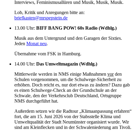
Interviews, Feminismusallüren und Musik, Musik, Musik.
Lob, Kritik und Anregungen bitte an:
briefkasten@mrspepstein.de
13.00 Uhr
:
BIFF BANG POW! 60s Radio (Wdhlg.)
Musik aus dem Untergrund und den Garagen der Sixties.
Jeden
Monat neu
.
Übernahme vom FSK in Hamburg.
14.00 Uhr
:
Das Umweltmagazin (Wdhlg.)
Mittlerweile werden in NMS einige Maßnahmen
vor
den
Schulen vorgenommen, um die Schulwege-Sicherheit zu
erhöhen. Doch reicht es, nur dort etwas zu ändern? Dazu gab
es einen Schulwege-Check an der Grundschule an der
Schwale, den der Verkehrsclub Deutschland, Ortsgruppe
NMS durchgeführt hat.
Außerdem setzen wir die Radtour „Klimaanpassung erfahren“
fort, die am 15. Juni 2026 von der Stabsstelle Klima und
Umweltqualität der Stadt Neumünster organisiert wurde. Wir
sind am Kleinflecken und in der Schwaleniederung am Tivoli.