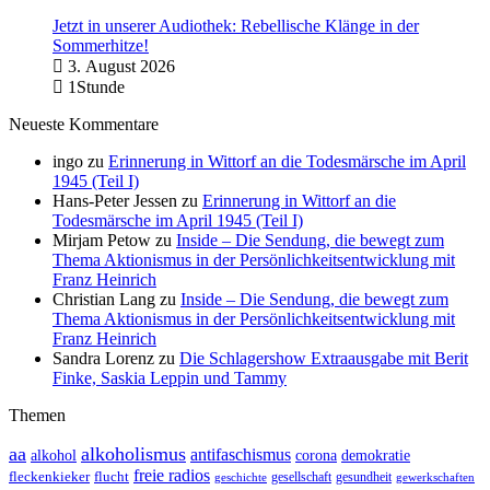
Jetzt in unserer Audiothek: Rebellische Klänge in der
Sommerhitze!
3. August 2026
1Stunde
Neueste Kommentare
ingo
zu
Erinnerung in Wittorf an die Todesmärsche im April
1945 (Teil I)
Hans-Peter Jessen
zu
Erinnerung in Wittorf an die
Todesmärsche im April 1945 (Teil I)
Mirjam Petow
zu
Inside – Die Sendung, die bewegt zum
Thema Aktionismus in der Persönlichkeitsentwicklung mit
Franz Heinrich
Christian Lang
zu
Inside – Die Sendung, die bewegt zum
Thema Aktionismus in der Persönlichkeitsentwicklung mit
Franz Heinrich
Sandra Lorenz
zu
Die Schlagershow Extraausgabe mit Berit
Finke, Saskia Leppin und Tammy
Themen
aa
alkoholismus
antifaschismus
demokratie
alkohol
corona
freie radios
fleckenkieker
flucht
geschichte
gesellschaft
gesundheit
gewerkschaften