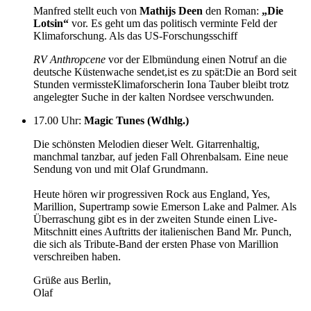
Manfred stellt euch von
Mathijs Deen
den Roman:
„Die
Lotsin“
vor. Es geht um das politisch verminte Feld der
Klimaforschung. Als das US-Forschungsschiff
RV Anthropcene
vor der Elbmündung einen Notruf an die
deutsche Küstenwache sendet,ist es zu spät:Die an Bord seit
Stunden vermissteKlimaforscherin Iona Tauber bleibt trotz
angelegter Suche in der kalten Nordsee verschwunden
.
17.00 Uhr
:
Magic Tunes (Wdhlg.)
Die schönsten Melodien dieser Welt. Gitarrenhaltig,
manchmal tanzbar, auf jeden Fall Ohrenbalsam. Eine neue
Sendung von und mit Olaf Grundmann.
Heute hören wir progressiven Rock aus England, Yes,
Marillion, Supertramp sowie Emerson Lake and Palmer. Als
Überraschung gibt es in der zweiten Stunde einen Live-
Mitschnitt eines Auftritts der italienischen Band Mr. Punch,
die sich als Tribute-Band der ersten Phase von Marillion
verschreiben haben.
Grüße aus Berlin,
Olaf