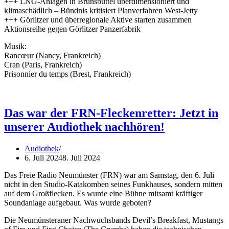
+++ LNG-Anlagen in Brunsbüttel überdimensioniert und
klimaschädlich – Bündnis kritisiert Planverfahren West-Jetty
+++ Görlitzer und überregionale Aktive starten zusammen
Aktionsreihe gegen Görlitzer Panzerfabrik
Musik:
Rancœur (Nancy, Frankreich)
Cran (Paris, Frankreich)
Prisonnier du temps (Brest, Frankreich)
Das war der FRN-Fleckenretter: Jetzt in
unserer Audiothek nachhören!
Audiothek
6. Juli 2024
8. Juli 2024
Das Freie Radio Neumünster (FRN) war am Samstag, den 6. Juli
nicht in den Studio-Katakomben seines Funkhauses, sondern mitten
auf dem Großflecken. Es wurde eine Bühne mitsamt kräftiger
Soundanlage aufgebaut. Was wurde geboten?
Die Neumünsteraner Nachwuchsbands Devil’s Breakfast, Mustangs