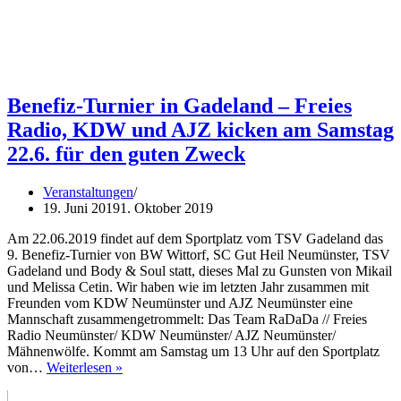
Benefiz-Turnier in Gadeland – Freies
Radio, KDW und AJZ kicken am Samstag
22.6. für den guten Zweck
Veranstaltungen
19. Juni 2019
1. Oktober 2019
Am 22.06.2019 findet auf dem Sportplatz vom TSV Gadeland das
9. Benefiz-Turnier von BW Wittorf, SC Gut Heil Neumünster, TSV
Gadeland und Body & Soul statt, dieses Mal zu Gunsten von Mikail
und Melissa Cetin. Wir haben wie im letzten Jahr zusammen mit
Freunden vom KDW Neumünster und AJZ Neumünster eine
Mannschaft zusammengetrommelt: Das Team RaDaDa // Freies
Radio Neumünster/ KDW Neumünster/ AJZ Neumünster/
Mähnenwölfe. Kommt am Samstag um 13 Uhr auf den Sportplatz
Benefiz-
von…
Weiterlesen »
Turnier
in