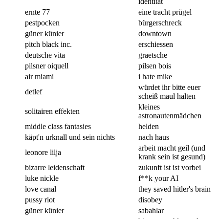
identität
ernte 77
eine tracht prügel
pestpocken
bürgerschreck
güner künier
downtown
pitch black inc.
erschiessen
deutsche vita
graetsche
pilsner oiquell
pilsen bois
air miami
i hate mike
würdet ihr bitte euer
detlef
scheiß maul halten
kleines
solitairen effekten
astronautenmädchen
middle class fantasies
helden
käpt'n urknall und sein nichts
nach haus
arbeit macht geil (und
leonore lilja
krank sein ist gesund)
bizarre leidenschaft
zukunft ist ist vorbei
luke nickle
f**k your AI
love canal
they saved hitler's brain
pussy riot
disobey
güner künier
sabahlar