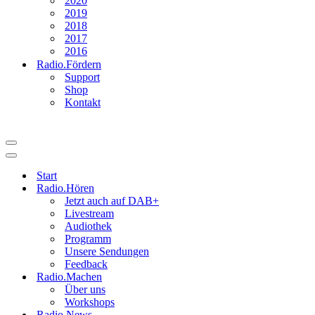
2020
2019
2018
2017
2016
Radio.Fördern
Support
Shop
Kontakt
Navigationsmenü
Navigationsmenü
Start
Radio.Hören
Jetzt auch auf DAB+
Livestream
Audiothek
Programm
Unsere Sendungen
Feedback
Radio.Machen
Über uns
Workshops
Radio.News