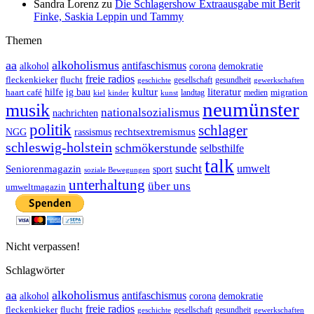
Sandra Lorenz
zu
Die Schlagershow Extraausgabe mit Berit
Finke, Saskia Leppin und Tammy
Themen
aa
alkoholismus
antifaschismus
demokratie
alkohol
corona
freie radios
fleckenkieker
flucht
geschichte
gesellschaft
gesundheit
gewerkschaften
ig bau
kultur
literatur
haart café
hilfe
migration
landtag
kinder
medien
kiel
kunst
neumünster
musik
nationalsozialismus
nachrichten
politik
schlager
rechtsextremismus
NGG
rassismus
schleswig-holstein
schmökerstunde
selbsthilfe
talk
sucht
umwelt
Seniorenmagazin
sport
soziale Bewegungen
unterhaltung
über uns
umweltmagazin
Nicht verpassen!
Schlagwörter
aa
alkoholismus
antifaschismus
demokratie
alkohol
corona
freie radios
fleckenkieker
flucht
geschichte
gesellschaft
gesundheit
gewerkschaften