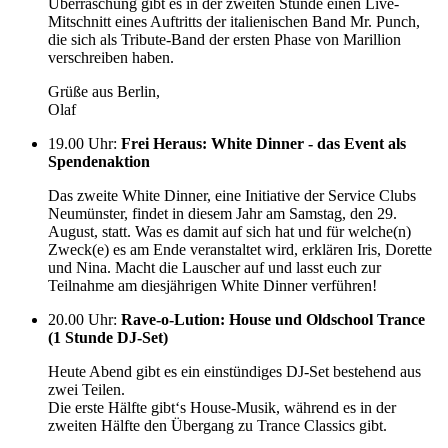
Überraschung gibt es in der zweiten Stunde einen Live-
Mitschnitt eines Auftritts der italienischen Band Mr. Punch,
die sich als Tribute-Band der ersten Phase von Marillion
verschreiben haben.
Grüße aus Berlin,
Olaf
19.00 Uhr
:
Frei Heraus: White Dinner - das Event als
Spendenaktion
Das zweite White Dinner, eine Initiative der Service Clubs
Neumünster, findet in diesem Jahr am Samstag, den 29.
August, statt. Was es damit auf sich hat und für welche(n)
Zweck(e) es am Ende veranstaltet wird, erklären Iris, Dorette
und Nina. Macht die Lauscher auf und lasst euch zur
Teilnahme am diesjährigen White Dinner verführen!
20.00 Uhr
:
Rave-o-Lution: House und Oldschool Trance
(1 Stunde DJ-Set)
Heute Abend gibt es ein einstündiges DJ-Set bestehend aus
zwei Teilen.
Die erste Hälfte gibt‘s House-Musik, während es in der
zweiten Hälfte den Übergang zu Trance Classics gibt.