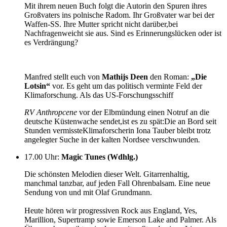
Mit ihrem neuen Buch folgt die Autorin den Spuren ihres
Großvaters ins polnische Radom. Ihr Großvater war bei der
Waffen-SS. Ihre Mutter spricht nicht darüber,bei
Nachfragenweicht sie aus. Sind es Erinnerungslücken oder ist
es Verdrängung?
Manfred stellt euch von
Mathijs Deen
den Roman:
„Die
Lotsin“
vor. Es geht um das politisch verminte Feld der
Klimaforschung. Als das US-Forschungsschiff
RV Anthropcene
vor der Elbmündung einen Notruf an die
deutsche Küstenwache sendet,ist es zu spät:Die an Bord seit
Stunden vermissteKlimaforscherin Iona Tauber bleibt trotz
angelegter Suche in der kalten Nordsee verschwunden
.
17.00 Uhr
:
Magic Tunes (Wdhlg.)
Die schönsten Melodien dieser Welt. Gitarrenhaltig,
manchmal tanzbar, auf jeden Fall Ohrenbalsam. Eine neue
Sendung von und mit Olaf Grundmann.
Heute hören wir progressiven Rock aus England, Yes,
Marillion, Supertramp sowie Emerson Lake and Palmer. Als