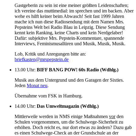
Gastgeberin zu sein ist eine meiner größten Leidenschaften;
ich vereine das muttimedial: im sprechen und im backen. Aber
wehe es hilft keiner beim Abwasch! Seit fast 1999 Jahren
mache ich nun diese Radiosendung mit dem Namen Mrs.
Pepsteins Welt bei Radio Blau in Leipzig. Diese Sendung
kennt kein Ranking, keine Charts und kein Nerdgelaber!
Dafür: subjektive Mrs. Pepstein-Kommentare, spannende
Interviews, Feminismusallüren und Musik, Musik, Musik.
Lob, Kritik und Anregungen bitte an:
briefkasten@mrspepstein.de
13.00 Uhr
:
BIFF BANG POW! 60s Radio (Wdhlg.)
Musik aus dem Untergrund und den Garagen der Sixties.
Jeden
Monat neu
.
Übernahme vom FSK in Hamburg.
14.00 Uhr
:
Das Umweltmagazin (Wdhlg.)
Mittlerweile werden in NMS einige Maßnahmen
vor
den
Schulen vorgenommen, um die Schulwege-Sicherheit zu
erhöhen. Doch reicht es, nur dort etwas zu ändern? Dazu gab
es einen Schulwege-Check an der Grundschule an der