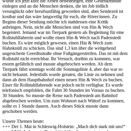
würde ich jetzt kurz die Arbeit beiseitelegen, eine Gedenkminute
einlegen und an die Menschen denken, die im Job tödlich
verunglückt oder berufsunfähig geworden sind, aber Sendezeit ist
kostbar und das wäre langweilig für euch, die Hörer:innen. Zu
Beginn dieser Sendung möchte ich stattdessen eine Kritik
anbringen. Nein, nicht alle Menschen sind von Hin & Wech
begeistert. Jemand war im Tierpark gestern als Begleitung für eine
Rollstuhlfahrerin und wollte einen Hin & Wech nach Padenstedt
buchen. Es wäre möglich gewesen, einen Hin & Wech zum
Hahnknüll zu schicken. Das sind 1,3 km über die weitgehend
ungesicherte Geerdtsstraße ohne Fußgängerstreifen. Das ist mit dem
Rollstuhl nicht erreichbar. Ihr Versuch, dorthin zu kommen, war
enorm gefährlich und musste abgebrochen werden. Ab dem
Tierpark fährt sonntags wohl die Sonntagslinie 4, aber das war so
nicht bekannt. Jedenfalls wurde geraten, die Linie zu nehmen und
dann ab dem Hauptbahnhof einen neuen Hin & Wech zu buchen.
Einer für Rollstuhlfahrende war jedoch nicht verfügbar. Es wurde
telefonisch empfohlen, die Fahrt 30 Stunden im Voraus zu buchen.
30 Stunden. So musste die Reise nach Padenstedt am Bahnhof
abgebrochen werden. Um zum Wohnort nach Wittorf zu kommen,
sollte es 1 Stunde dauern. Auch dieses Stück musste dann
geschoben werden.
Unsere Themen heute:
+++ Der 1. Mai in Schleswig-Holstein: „Mach dich stark mit uns!“