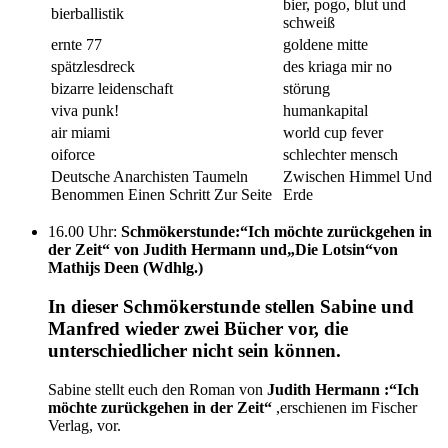
bier, pogo, blut und
bierballistik
schweiß
ernte 77
goldene mitte
spätzlesdreck
des kriaga mir no
bizarre leidenschaft
störung
viva punk!
humankapital
air miami
world cup fever
oiforce
schlechter mensch
Deutsche Anarchisten Taumeln
Zwischen Himmel Und
Benommen Einen Schritt Zur Seite
Erde
16.00 Uhr
:
Schmökerstunde:“Ich möchte zurückgehen in
der Zeit“ von Judith Hermann und„Die Lotsin“von
Mathijs Deen (Wdhlg.)
In dieser Schmökerstunde stellen Sabine und
Manfred wieder zwei Bücher vor, die
unterschiedlicher nicht sein können.
Sabine stellt euch den Roman von
Judith Hermann :“Ich
möchte zurückgehen in der Zeit
“
,erschienen im Fischer
Verlag, vor.