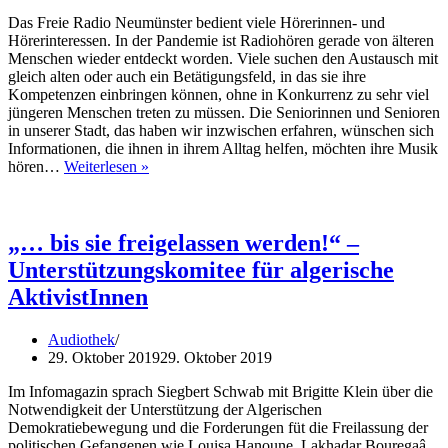
Das Freie Radio Neumünster bedient viele Hörerinnen- und
Hörerinteressen. In der Pandemie ist Radiohören gerade von älteren
Menschen wieder entdeckt worden. Viele suchen den Austausch mit
gleich alten oder auch ein Betätigungsfeld, in das sie ihre
Kompetenzen einbringen können, ohne in Konkurrenz zu sehr viel
jüngeren Menschen treten zu müssen. Die Seniorinnen und Senioren
in unserer Stadt, das haben wir inzwischen erfahren, wünschen sich
Informationen, die ihnen in ihrem Alltag helfen, möchten ihre Musik
Jetzt
hören…
Weiterlesen »
Radio
von
Senior*innen
für
„… bis sie freigelassen werden!“ –
Senior*innen
Unterstützungskomitee für algerische
AktivistInnen
Audiothek
29. Oktober 2019
29. Oktober 2019
Im Infomagazin sprach Siegbert Schwab mit Brigitte Klein über die
Notwendigkeit der Unterstützung der Algerischen
Demokratiebewegung und die Forderungen füt die Freilassung der
politischen Gefangenen wie Louisa Hanoune, Lakhadar Bouregaâ