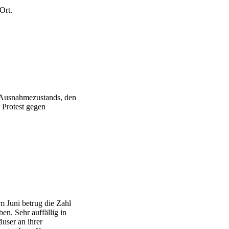
Ort.
s Ausnahmezustands, den
 Protest gegen
m Juni betrug die Zahl
n. Sehr auffällig in
user an ihrer