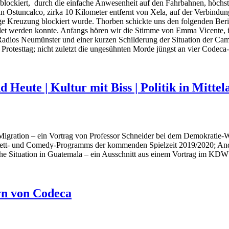
blockiert, durch die einfache Anwesenheit auf den Fahrbahnen, höchst
n Ostuncalco, zirka 10 Kilometer entfernt von Xela, auf der Verbindun
e Kreuzung blockiert wurde. Thorben schickte uns den folgenden Beri
ndet werden konnte. Anfangs hören wir die Stimme von Emma Vicente,
Radios Neumünster und einer kurzen Schilderung der Situation der C
 Protesttag; nicht zuletzt die ungesühnten Morde jüngst an vier Codeca-
 Heute | Kultur mit Biss | Politik in Mitte
Migration – ein Vortrag von Professor Schneider bei dem Demokratie
arett- und Comedy-Programms der kommenden Spielzeit 2019/2020; An
sche Situation in Guatemala – ein Ausschnitt aus einem Vortrag im KDW
rn von Codeca