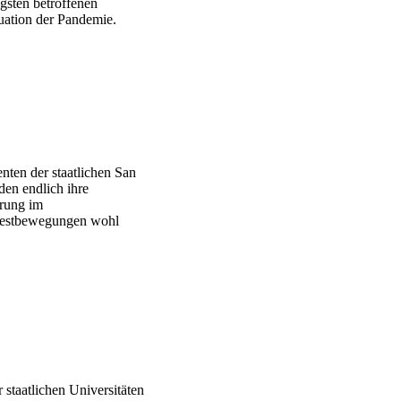
gsten betroffenen
uation der Pandemie.
ten der staatlichen San
den endlich ihre
erung im
otestbewegungen wohl
staatlichen Universitäten