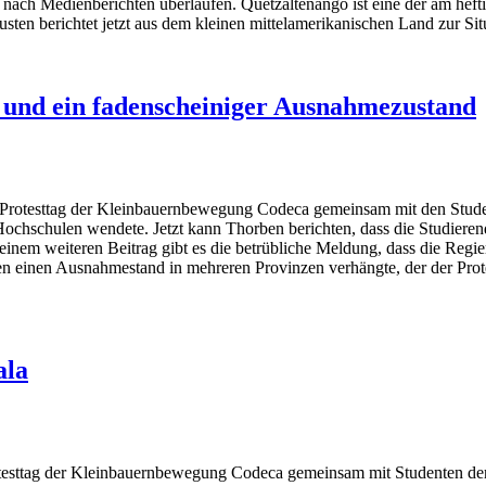
nach Medienberichten überlaufen. Quetzaltenango ist eine der am hefti
n berichtet jetzt aus dem kleinen mittelamerikanischen Land zur Sit
 und ein fadenscheiniger Ausnahmezustand
Protesttag der Kleinbauernbewegung Codeca gemeinsam mit den Studen
Hochschulen wendete. Jetzt kann Thorben berichten, dass die Studieren
einem weiteren Beitrag gibt es die betrübliche Meldung, dass die Regi
en einen Ausnahmestand in mehreren Provinzen verhängte, der der Pr
ala
testtag der Kleinbauernbewegung Codeca gemeinsam mit Studenten der 