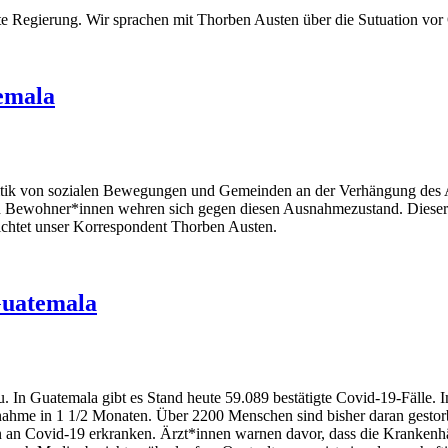
e Regierung. Wir sprachen mit Thorben Austen über die Sutuation vor 
emala
l Kritik von sozialen Bewegungen und Gemeinden an der Verhängung de
nd Bewohner*innen wehren sich gegen diesen Ausnahmezustand. Dieser
chtet unser Korrespondent Thorben Austen.
Guatemala
u. In Guatemala gibt es Stand heute 59.089 bestätigte Covid-19-Fälle. I
nahme in 1 1/2 Monaten. Über 2200 Menschen sind bisher daran gestorbe
 an Covid-19 erkranken. Ärzt*innen warnen davor, dass die Krankenhä