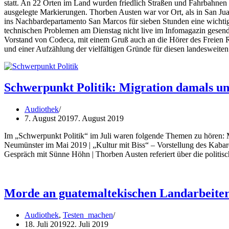
statt. An 22 Orten im Land wurden friedlich Straßen und Fahrbahnen 
ausgelegte Markierungen. Thorben Austen war vor Ort, als in San Jua
ins Nachbardepartamento San Marcos für sieben Stunden eine wichtig
technischen Problemen am Dienstag nicht live im Infomagazin gese
Vorstand von Codeca, mit einem Gruß auch an die Hörer des Freien 
und einer Aufzählung der vielfältigen Gründe für diesen landesweiten
Schwerpunkt Politik: Migration damals und
Audiothek
7. August 2019
7. August 2019
Im „Schwerpunkt Politik“ im Juli waren folgende Themen zu hören: 
Neumünster im Mai 2019 | „Kultur mit Biss“ – Vorstellung des Kab
Gespräch mit Sünne Höhn | Thorben Austen referiert über die politi
Morde an guatemaltekischen Landarbeite
Audiothek
,
Testen_machen
18. Juli 2019
22. Juli 2019