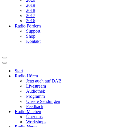
2020
2019
2018
2017
2016
Radio.Fördern
Support
Shop
Kontakt
Navigationsmenü
Navigationsmenü
Start
Radio.Hören
Jetzt auch auf DAB+
Livestream
Audiothek
Programm
Unsere Sendungen
Feedback
Radio.Machen
Über uns
Workshops
Radio.News