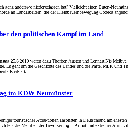
ich ganz anderswo niedergelassen hat? Vielleicht einen Buten-Neumün
er Morde an Landarbeitern, die der Kleinbauernbewegung Codeca angehö
ber den politischen Kampf im Land
enstag 25.6.2019 waren dazu Thorben Austen und Lennart Nis Melbye 
itte. Es geht um die Geschichte des Landes und die Partei MLP. Und T
nfalls erklärt.
trag im KDW Neumünster
iniger touristischer Attraktionen ansonsten in Deutschland am ehesten
lich lebt die Mehrheit der Bevölkerung in Armut und extremer Armut, d