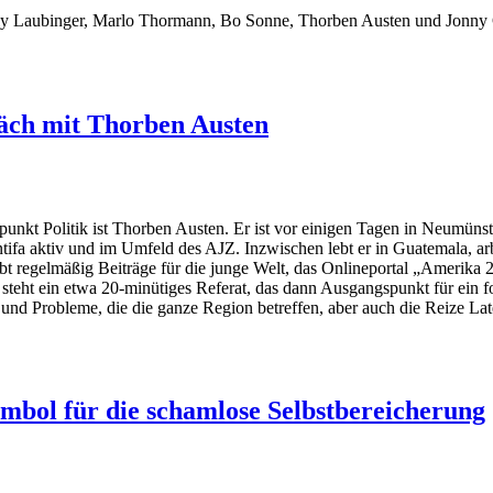
lly Laubinger, Marlo Thormann, Bo Sonne, Thorben Austen und Jonny G
äch mit Thorben Austen
kt Politik ist Thorben Austen. Er ist vor einigen Tagen in Neumünst
ifa aktiv und im Umfeld des AJZ. Inzwischen lebt er in Guatemala, arb
eibt regelmäßig Beiträge für die junge Welt, das Onlineportal „Amerik
eht ein etwa 20-minütiges Referat, das dann Ausgangspunkt für ein f
 und Probleme, die die ganze Region betreffen, aber auch die Reize Lat
mbol für die schamlose Selbstbereicherung