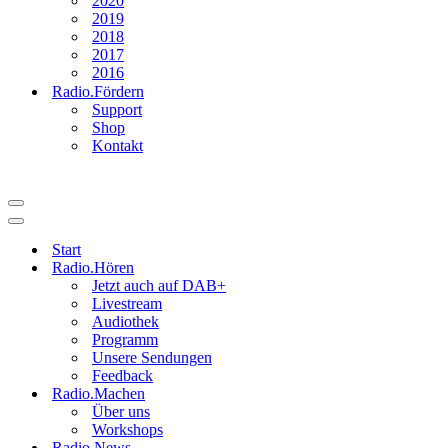
2020
2019
2018
2017
2016
Radio.Fördern
Support
Shop
Kontakt
Navigationsmenü
Navigationsmenü
Start
Radio.Hören
Jetzt auch auf DAB+
Livestream
Audiothek
Programm
Unsere Sendungen
Feedback
Radio.Machen
Über uns
Workshops
Radio.News