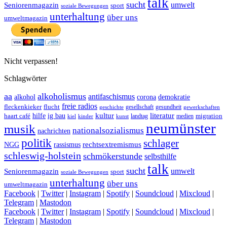
talk
sucht
umwelt
Seniorenmagazin
sport
soziale Bewegungen
unterhaltung
über uns
umweltmagazin
Nicht verpassen!
Schlagwörter
aa
alkoholismus
antifaschismus
demokratie
alkohol
corona
freie radios
fleckenkieker
flucht
geschichte
gesellschaft
gesundheit
gewerkschaften
ig bau
kultur
literatur
haart café
hilfe
migration
landtag
kinder
medien
kiel
kunst
neumünster
musik
nationalsozialismus
nachrichten
politik
schlager
rechtsextremismus
NGG
rassismus
schleswig-holstein
schmökerstunde
selbsthilfe
talk
sucht
umwelt
Seniorenmagazin
sport
soziale Bewegungen
unterhaltung
über uns
umweltmagazin
Facebook
|
Twitter
|
Instagram
|
Spotify
|
Soundcloud
|
Mixcloud
|
Telegram
|
Mastodon
Facebook
|
Twitter
|
Instagram
|
Spotify
|
Soundcloud
|
Mixcloud
|
Telegram
|
Mastodon