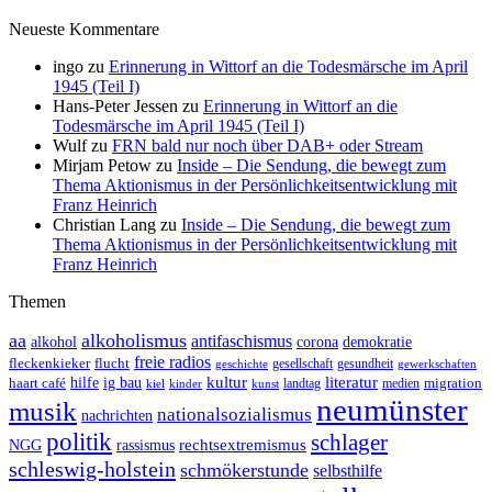
Neueste Kommentare
ingo
zu
Erinnerung in Wittorf an die Todesmärsche im April
1945 (Teil I)
Hans-Peter Jessen
zu
Erinnerung in Wittorf an die
Todesmärsche im April 1945 (Teil I)
Wulf
zu
FRN bald nur noch über DAB+ oder Stream
Mirjam Petow
zu
Inside – Die Sendung, die bewegt zum
Thema Aktionismus in der Persönlichkeitsentwicklung mit
Franz Heinrich
Christian Lang
zu
Inside – Die Sendung, die bewegt zum
Thema Aktionismus in der Persönlichkeitsentwicklung mit
Franz Heinrich
Themen
aa
alkoholismus
antifaschismus
demokratie
alkohol
corona
freie radios
fleckenkieker
flucht
geschichte
gesellschaft
gesundheit
gewerkschaften
ig bau
kultur
literatur
haart café
hilfe
migration
landtag
kinder
medien
kiel
kunst
neumünster
musik
nationalsozialismus
nachrichten
politik
schlager
rechtsextremismus
NGG
rassismus
schleswig-holstein
schmökerstunde
selbsthilfe