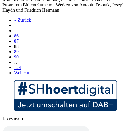
Programm Blütenträume mit Werken von Antonin Dvorak, Joseph
Haydn und Friedrich Hermann.
« Zurück
1
…
86
87
88
89
90
…
124
Weiter »
Livestream