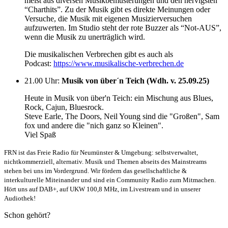
meist aus diversen Musikbemusterungen und den nervigsten
“Charthits”. Zu der Musik gibt es direkte Meinungen oder
Versuche, die Musik mit eigenen Musizierversuchen
aufzuwerten. Im Studio steht der rote Buzzer als “Not-AUS”,
wenn die Musik zu unerträglich wird.
Die musikalischen Verbrechen gibt es auch als
Podcast:
https://www.musikalische-verbrechen.de
21.00 Uhr
:
Musik von über´n Teich (Wdh. v. 25.09.25)
Heute in Musik von über'n Teich: ein Mischung aus Blues,
Rock, Cajun, Bluesrock.
Steve Earle, The Doors, Neil Young sind die "Großen", Sam
fox und andere die "nich ganz so Kleinen".
Viel Spaß
FRN ist das Freie Radio für Neumünster & Umgebung: selbstverwaltet,
nichtkommerziell, alternativ. Musik und Themen abseits des Mainstreams
stehen bei uns im Vordergrund. Wir fördern das gesellschaftliche &
interkulturelle Miteinander und sind ein Community Radio zum Mitmachen.
Hört uns auf DAB+, auf UKW 100,8 MHz, im Livestream und in unserer
Audiothek!
Schon gehört?