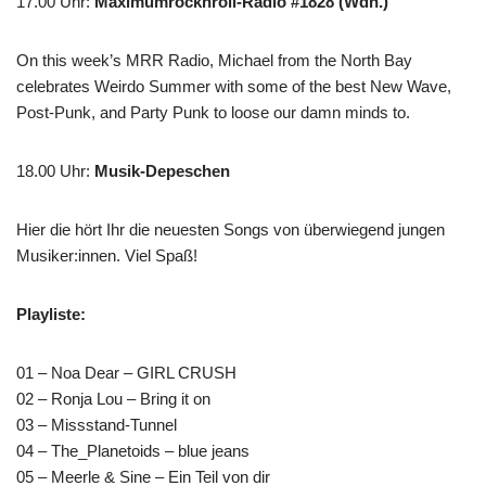
17.00 Uhr
:
Maximumrocknroll-Radio #1828 (Wdh.)
On this week’s MRR Radio, Michael from the North Bay
celebrates Weirdo Summer with some of the best New Wave,
Post-Punk, and Party Punk to loose our damn minds to.
18.00 Uhr
:
Musik-Depeschen
Hier die hört Ihr die neuesten Songs von überwiegend jungen
Musiker:innen. Viel Spaß!
Playliste:
01 – Noa Dear – GIRL CRUSH
02 – Ronja Lou – Bring it on
03 – Missstand-Tunnel
04 – The_Planetoids – blue jeans
05 – Meerle & Sine – Ein Teil von dir