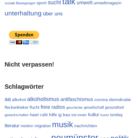
talk
sucht
umwelt
sport
umweltmagazin
soziale Bewegungen
unterhaltung
über uns
Nicht verpassen!
Schlagwörter
aa
alkoholismus
antifaschismus
alkohol
demokratie
corona
freie radios
flucht
fleckenkieker
gesellschaft
gesundheit
geschichte
kultur
ig bau
haart café
hilfe
landtag
gewerkschaften
kiel
kinder
kunst
musik
literatur
migration
nachrichten
medien
neumünster