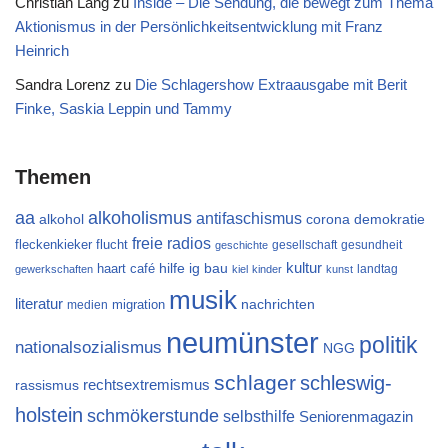
Christian Lang
zu
Inside – Die Sendung, die bewegt zum Thema
Aktionismus in der Persönlichkeitsentwicklung mit Franz
Heinrich
Sandra Lorenz
zu
Die Schlagershow Extraausgabe mit Berit
Finke, Saskia Leppin und Tammy
Themen
aa
alkoholismus
antifaschismus
alkohol
demokratie
corona
freie radios
flucht
fleckenkieker
gesellschaft
gesundheit
geschichte
kultur
ig bau
haart café
hilfe
landtag
gewerkschaften
kiel
kinder
kunst
musik
literatur
migration
nachrichten
medien
neumünster
politik
nationalsozialismus
NGG
schlager
schleswig-
rechtsextremismus
rassismus
holstein
schmökerstunde
selbsthilfe
Seniorenmagazin